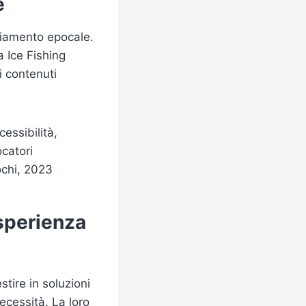
e
mbiamento epocale.
 Ice Fishing
i contenuti
essibilità,
catori
iochi, 2023
Esperienza
stire in soluzioni
cessità. La loro