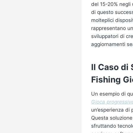
del 15-20% negli u
di questo success
molteplici disposi
rappresentano una
sviluppatori di c
aggiornamenti se
Il Caso di
Fishing G
Un esempio di qu
Gioca progressiv
un’esperienza di 
Questa soluzione 
sfruttando tecno