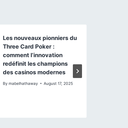
Les nouveaux pionniers du
Casinos
Three Card Poker :
Tradizi
comment l’innovation
Conform
redéfinit les champions
Jackpot
des casinos modernes
del Gio
By
mabelhathaway
August 17, 2025
By
mabelh
September 