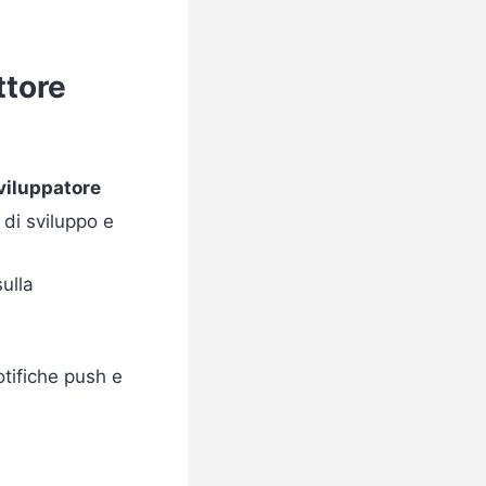
ttore
viluppatore
 di sviluppo e
ulla
a
otifiche push e