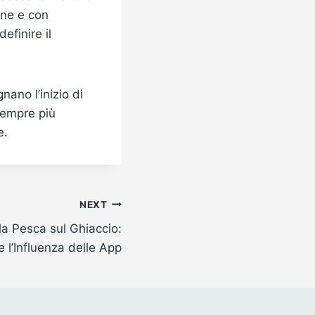
ione e con
efinire il
ano l’inizio di
sempre più
e.
NEXT
la Pesca sul Ghiaccio:
e l’Influenza delle App