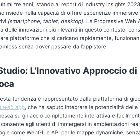
ltimi tre anni, stando ai report di Industry Insights 2023
o risiede nella capacità di offrire esperienze immersive 
tivi
(smartphone, tablet, desktop)
. Le Progressive Web
 delle innovazioni più rilevanti in questo contesto, con
reare piattaforme che si caricano rapidamente, funzionano
amless senza dover passare dall’app store.
 Studio: L’Innovativo Approccio di 
ioca
esta tendenza è rappresentato dalla piattaforma di gio
e web app
, che ha saputo integrare le potenzialità dell
pesca su ghiaccio completamente interattiva e facilment
consente agli utenti di immergersi in ambientazioni real
logie come WebGL e API per le mappe dynamiche, senza 