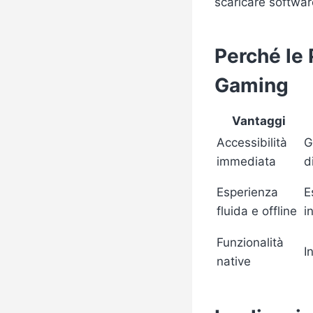
scaricare softwa
Perché le
Gaming
Vantaggi
Accessibilità
G
immediata
d
Esperienza
E
fluida e offline
i
Funzionalità
I
native