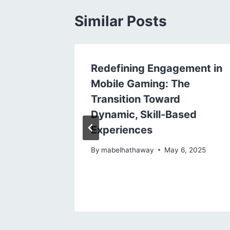
Similar Posts
ving
Redefining Engagement in
pendent
Mobile Gaming: The
lopers
Transition Toward
king in
Dynamic, Skill-Based
Experiences
1, 2025
By
mabelhathaway
May 6, 2025