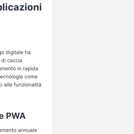
licazioni
go digitale ha
 di caccia
gmento in rapida
 tecnologie come
 alle funzionalità
lle PWA
 aumento annuale