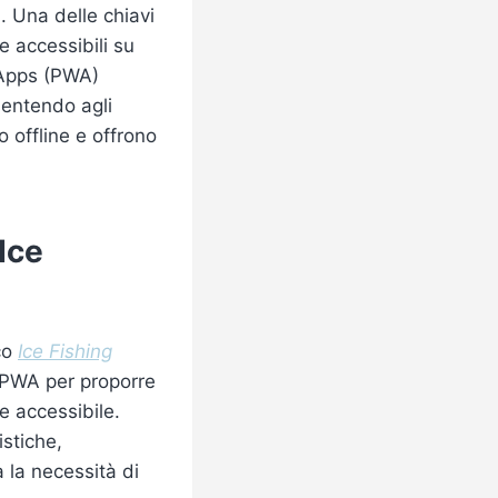
. Una delle chiavi
e accessibili su
 Apps (PWA)
sentendo agli
 offline e offrono
Ice
co
Ice Fishing
e PWA per proporre
e accessibile.
istiche,
la necessità di