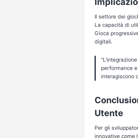
Implicazio
Il settore dei gio
La capacità di ut
Gioca progressive
digitali.
“L’integrazion
performance e a
interagiscono c
Conclusion
Utente
Per gli sviluppato
innovative come l