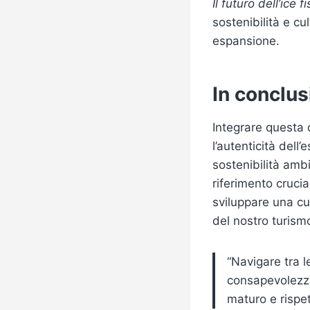
Il futuro dell’ice fi
sostenibilità e cu
espansione.
In conclus
Integrare questa d
l’autenticità dell
sostenibilità amb
riferimento cruci
sviluppare una cu
del nostro turism
“Navigare tra 
consapevolezza
maturo e rispet