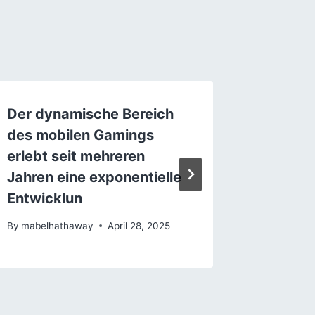
Der dynamische Bereich
Η Έννο
des mobilen Gamings
Διεπισ
erlebt seit mehreren
Προσέγ
Jahren eine exponentielle
των Φ
Entwicklun
By
mabelh
By
mabelhathaway
April 28, 2025