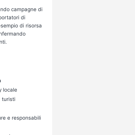
tando campagne di
ortatori di
esempio di risorsa
confermando
nti.
a
 locale
turisti
ure e responsabili