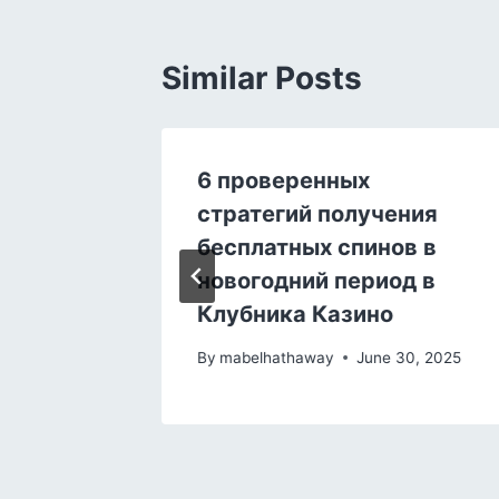
Similar Posts
6 проверенных
urs d’un
стратегий получения
x
бесплатных спинов в
ns
новогодний период в
Клубника Казино
, 2025
By
mabelhathaway
June 30, 2025