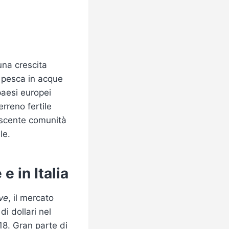
na crescita
a pesca in acque
paesi europei
rreno fertile
escente comunità
le.
e in Italia
ive
, il mercato
di dollari nel
18. Gran parte di