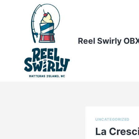
Skip
to
content
Reel Swirly OB
UNCATEGORIZED
La Cresci