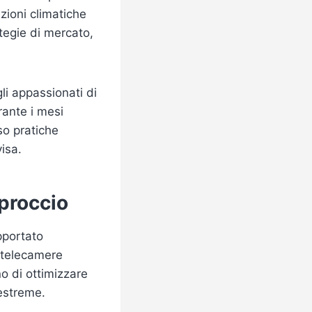
zioni climatiche
ategie di mercato,
li appassionati di
urante i mesi
so pratiche
isa.
proccio
upportato
e telecamere
o di ottimizzare
 estreme.