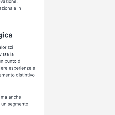
vazione,
azionale in
gica
lorizzi
vista la
un punto di
idere esperienze e
emento distintivo
e, ma anche
in un segmento