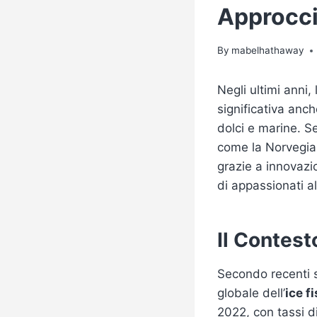
Approcci
By
mabelhathaway
Negli ultimi anni, l
significativa anc
dolci e marine. S
come la Norvegia,
grazie a innovazi
di appassionati al
Il Contesto
Secondo recenti s
globale dell’
ice f
2022, con tassi d