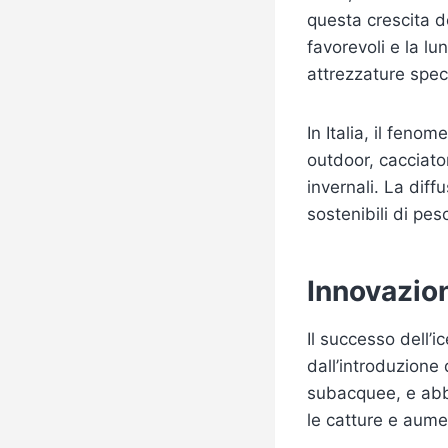
questa crescita d
favorevoli e la lu
attrezzature speci
In Italia, il fen
outdoor, cacciatori
invernali. La diff
sostenibili di pe
Innovazion
Il successo dell’i
dall’introduzione
subacquee, e abbi
le catture e aume