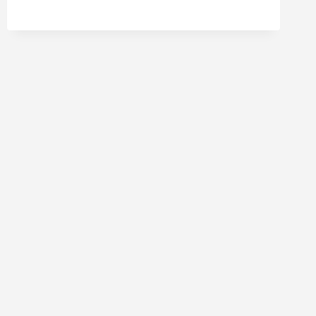
ONLINE
CASINO
FULL
SITE
TOUR
2026