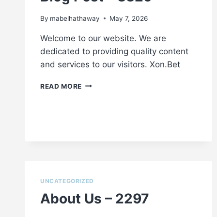
By
mabelhathaway
May 7, 2026
Welcome to our website. We are
dedicated to providing quality content
and services to our visitors. Xon.Bet
BLOG
READ MORE
POST
–
3329
UNCATEGORIZED
About Us – 2297