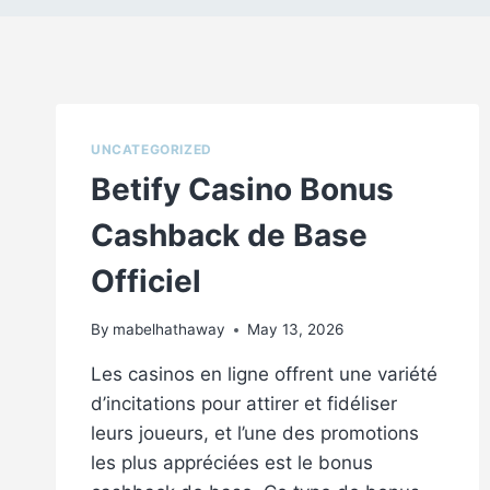
UNCATEGORIZED
Betify Casino Bonus
Cashback de Base
Officiel
By
mabelhathaway
May 13, 2026
Les casinos en ligne offrent une variété
d’incitations pour attirer et fidéliser
leurs joueurs, et l’une des promotions
les plus appréciées est le bonus