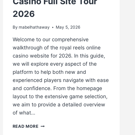
Casino Full Site Tour
2026
By
mabelhathaway
May 5, 2026
Welcome to our comprehensive
walkthrough of the royal reels online
casino website for 2026. In this guide,
we will explore every aspect of the
platform to help both new and
experienced players navigate with ease
and confidence. From the homepage
layout to the extensive game selection,
we aim to provide a detailed overview
of what…
ROYAL
READ MORE
REELS