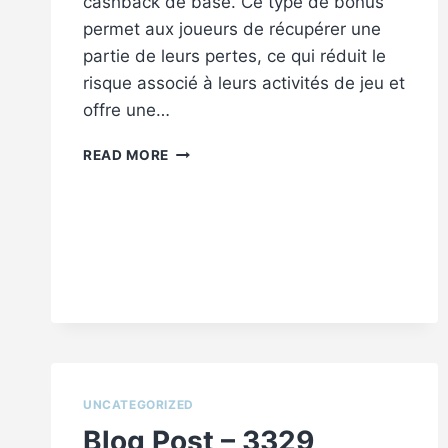
cashback de base. Ce type de bonus
permet aux joueurs de récupérer une
partie de leurs pertes, ce qui réduit le
risque associé à leurs activités de jeu et
offre une…
BETIFY
READ MORE
CASINO
BONUS
CASHBACK
DE
BASE
OFFICIEL
UNCATEGORIZED
Blog Post – 3329