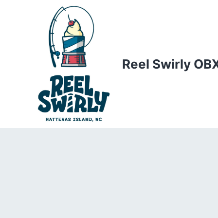
Skip
to
content
Reel Swirly OB