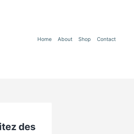
Home
About
Shop
Contact
itez des