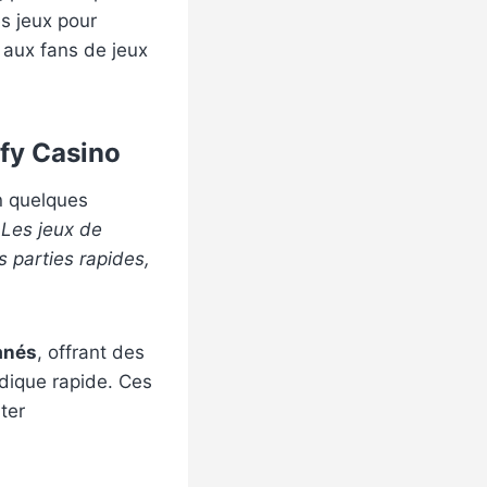
es jeux pour
 aux fans de jeux
ify Casino
n quelques
.
Les jeux de
s parties rapides,
anés
, offrant des
dique rapide. Ces
ter