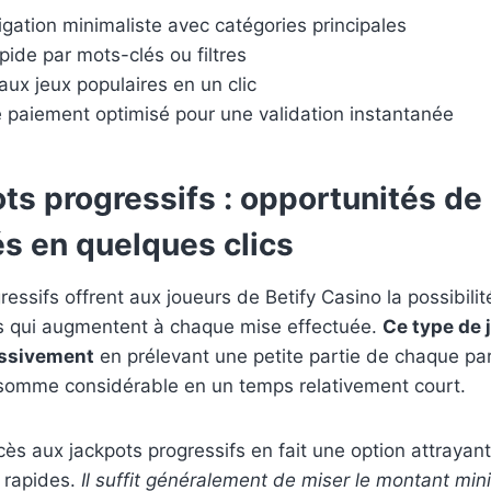
gation minimaliste avec catégories principales
ide par mots-clés ou filtres
aux jeux populaires en un clic
 paiement optimisé pour une validation instantanée
ts progressifs : opportunités de
és en quelques clics
ressifs offrent aux joueurs de Betify Casino la possibili
s qui augmentent à chaque mise effectuée.
Ce type de 
essivement
en prélevant une petite partie de chaque par
somme considérable en un temps relativement court.
ccès aux jackpots progressifs en fait une option attrayan
 rapides.
Il suffit généralement de miser le montant mi