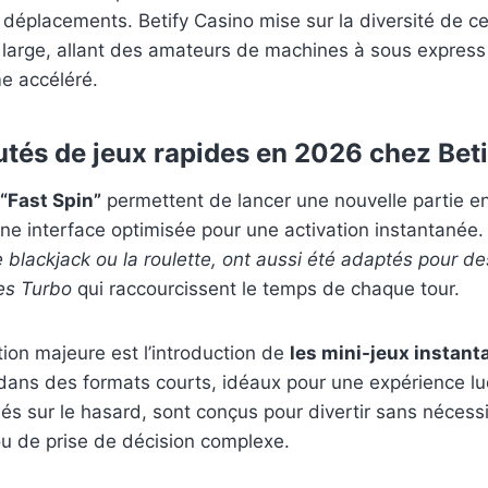
 déplacements. Betify Casino mise sur la diversité de c
 large, allant des amateurs de machines à sous express
e accéléré.
tés de jeux rapides en 2026 chez Bet
 “Fast Spin”
permettent de lancer une nouvelle partie e
ne interface optimisée pour une activation instantanée
e blackjack ou la roulette, ont aussi été adaptés pour de
es Turbo
qui raccourcissent le temps de chaque tour.
ion majeure est l’introduction de
les mini-jeux instant
dans des formats courts, idéaux pour une expérience lu
és sur le hasard, sont conçus pour divertir sans nécessi
ou de prise de décision complexe.