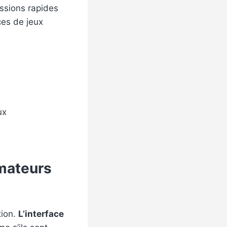
essions rapides
nces de jeux
ux
amateurs
tion.
L’interface