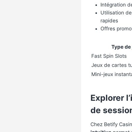
Intégration d
Utilisation de
rapides
Offres promot
Type de 
Fast Spin Slots
Jeux de cartes t
Mini-jeux instan
Explorer l
de sessio
Chez Betify Casino