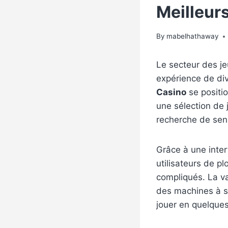
Meilleurs
By
mabelhathaway
Le secteur des je
expérience de di
Casino
se positi
une sélection de 
recherche de sens
Grâce à une inter
utilisateurs de p
compliqués. La va
des machines à so
jouer en quelque