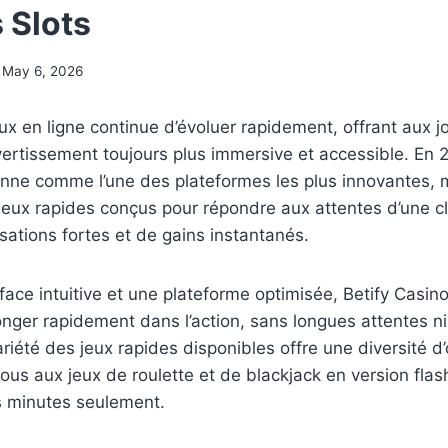
 Slots
May 6, 2026
ux en ligne continue d’évoluer rapidement, offrant aux 
vertissement toujours plus immersive et accessible. En
onne comme l’une des plateformes les plus innovantes, 
jeux rapides conçus pour répondre aux attentes d’une cli
ations fortes et de gains instantanés.
face intuitive et une plateforme optimisée, Betify Casi
longer rapidement dans l’action, sans longues attentes n
riété des jeux rapides disponibles offre une diversité d’
us aux jeux de roulette et de blackjack en version flash
s minutes seulement.