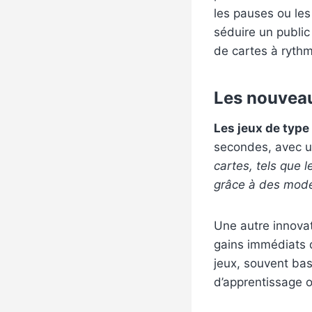
les pauses ou les
séduire un public
de cartes à rythm
Les nouveau
Les jeux de type
secondes, avec u
cartes, tels que l
grâce à des mod
Une autre innovat
gains immédiats 
jeux, souvent bas
d’apprentissage 