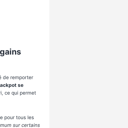
 gains
té de remporter
jackpot se
i, ce qui permet
te pour tous les
nimum sur certains