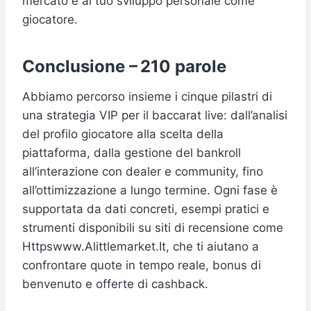
mercato e al tuo sviluppo personale come
giocatore.
Conclusione – 210 parole
Abbiamo percorso insieme i cinque pilastri di
una strategia VIP per il baccarat live: dall’analisi
del profilo giocatore alla scelta della
piattaforma, dalla gestione del bankroll
all’interazione con dealer e community, fino
all’ottimizzazione a lungo termine. Ogni fase è
supportata da dati concreti, esempi pratici e
strumenti disponibili su siti di recensione come
Httpswww.Alittlemarket.It, che ti aiutano a
confrontare quote in tempo reale, bonus di
benvenuto e offerte di cashback.