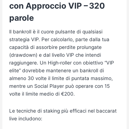
con Approccio VIP – 320
parole
Il bankroll è il cuore pulsante di qualsiasi
strategia VIP. Per calcolarlo, parte dalla tua
capacità di assorbire perdite prolungate
(drawdown) e dal livello VIP che intendi
raggiungere. Un High‑roller con obiettivo “VIP
elite” dovrebbe mantenere un bankroll di
almeno 30 volte il limite di puntata massimo,
mentre un Social Player può operare con 15
volte il limite medio di €200.
Le tecniche di staking più efficaci nel baccarat
live includono: