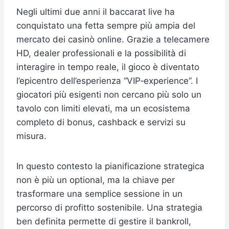
Negli ultimi due anni il baccarat live ha
conquistato una fetta sempre più ampia del
mercato dei casinò online. Grazie a telecamere
HD, dealer professionali e la possibilità di
interagire in tempo reale, il gioco è diventato
l’epicentro dell’esperienza “VIP‑experience”. I
giocatori più esigenti non cercano più solo un
tavolo con limiti elevati, ma un ecosistema
completo di bonus, cashback e servizi su
misura.
In questo contesto la pianificazione strategica
non è più un optional, ma la chiave per
trasformare una semplice sessione in un
percorso di profitto sostenibile. Una strategia
ben definita permette di gestire il bankroll,