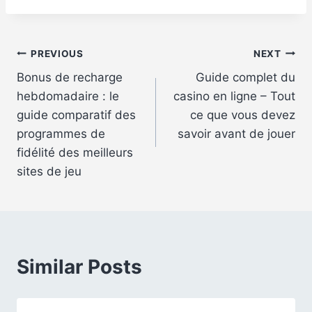
Post
PREVIOUS
NEXT
Bonus de recharge
Guide complet du
navigation
hebdomadaire : le
casino en ligne – Tout
guide comparatif des
ce que vous devez
programmes de
savoir avant de jouer
fidélité des meilleurs
sites de jeu
Similar Posts