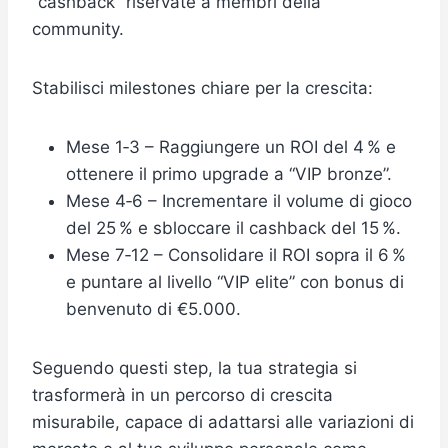
“cashback” riservate a membri della
community.
Stabilisci milestones chiare per la crescita:
Mese 1‑3 – Raggiungere un ROI del 4 % e
ottenere il primo upgrade a “VIP bronze”.
Mese 4‑6 – Incrementare il volume di gioco
del 25 % e sbloccare il cashback del 15 %.
Mese 7‑12 – Consolidare il ROI sopra il 6 %
e puntare al livello “VIP elite” con bonus di
benvenuto di €5.000.
Seguendo questi step, la tua strategia si
trasformerà in un percorso di crescita
misurabile, capace di adattarsi alle variazioni di