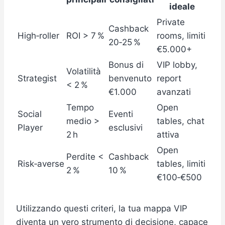
ideale
Private
Cashback
High‑roller
ROI > 7 %
rooms, limiti
20‑25 %
€5.000+
Bonus di
VIP lobby,
Volatilità
Strategist
benvenuto
report
< 2 %
€1.000
avanzati
Tempo
Open
Social
Eventi
medio >
tables, chat
Player
esclusivi
2 h
attiva
Open
Perdite <
Cashback
Risk‑averse
tables, limiti
2 %
10 %
€100‑€500
Utilizzando questi criteri, la tua mappa VIP
diventa un vero strumento di decisione, capace