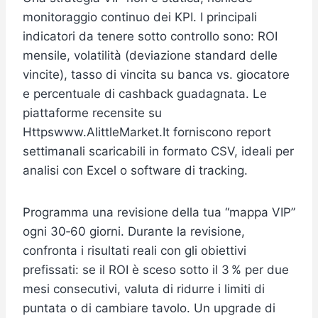
monitoraggio continuo dei KPI. I principali
indicatori da tenere sotto controllo sono: ROI
mensile, volatilità (deviazione standard delle
vincite), tasso di vincita su banca vs. giocatore
e percentuale di cashback guadagnata. Le
piattaforme recensite su
Httpswww.AlittleMarket.It forniscono report
settimanali scaricabili in formato CSV, ideali per
analisi con Excel o software di tracking.
Programma una revisione della tua “mappa VIP”
ogni 30‑60 giorni. Durante la revisione,
confronta i risultati reali con gli obiettivi
prefissati: se il ROI è sceso sotto il 3 % per due
mesi consecutivi, valuta di ridurre i limiti di
puntata o di cambiare tavolo. Un upgrade di