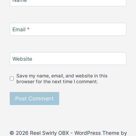
Name
*
Email
*
Website
Save my name, email, and website in this
browser for the next time I comment.
© 2026 Reel Swirly OBX - WordPress Theme by