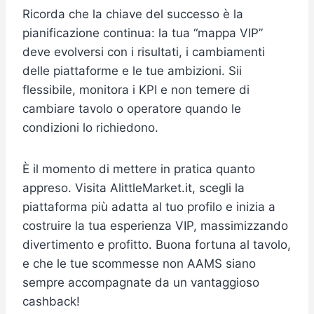
Ricorda che la chiave del successo è la
pianificazione continua: la tua “mappa VIP”
deve evolversi con i risultati, i cambiamenti
delle piattaforme e le tue ambizioni. Sii
flessibile, monitora i KPI e non temere di
cambiare tavolo o operatore quando le
condizioni lo richiedono.
È il momento di mettere in pratica quanto
appreso. Visita AlittleMarket.it, scegli la
piattaforma più adatta al tuo profilo e inizia a
costruire la tua esperienza VIP, massimizzando
divertimento e profitto. Buona fortuna al tavolo,
e che le tue scommesse non AAMS siano
sempre accompagnate da un vantaggioso
cashback!