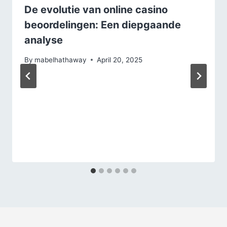
De evolutie van online casino
beoordelingen: Een diepgaande
analyse
By
mabelhathaway
April 20, 2025