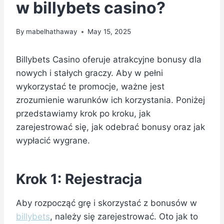
w billybets casino?
By
mabelhathaway
May 15, 2025
Billybets Casino oferuje atrakcyjne bonusy dla
nowych i stałych graczy. Aby w pełni
wykorzystać te promocje, ważne jest
zrozumienie warunków ich korzystania. Poniżej
przedstawiamy krok po kroku, jak
zarejestrować się, jak odebrać bonusy oraz jak
wypłacić wygrane.
Krok 1: Rejestracja
Aby rozpocząć grę i skorzystać z bonusów w
billybets
, należy się zarejestrować. Oto jak to