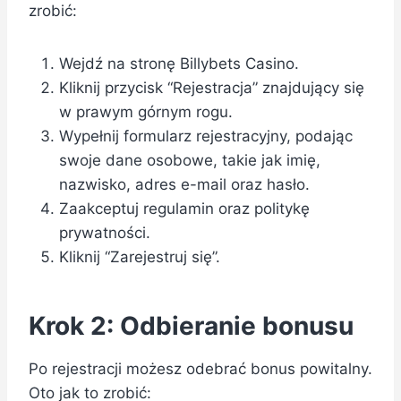
zrobić:
Wejdź na stronę Billybets Casino.
Kliknij przycisk “Rejestracja” znajdujący się
w prawym górnym rogu.
Wypełnij formularz rejestracyjny, podając
swoje dane osobowe, takie jak imię,
nazwisko, adres e-mail oraz hasło.
Zaakceptuj regulamin oraz politykę
prywatności.
Kliknij “Zarejestruj się”.
Krok 2: Odbieranie bonusu
Po rejestracji możesz odebrać bonus powitalny.
Oto jak to zrobić: