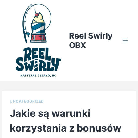
Skip
to
content
Reel Swirly
OBX
UNCATEGORIZED
Jakie są warunki
korzystania z bonusów