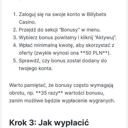
Zaloguj się na swoje konto w Billybets
Casino.
Przejdź do sekcji “Bonusy” w menu.
Wybierz bonus powitalny i kliknij “Aktywuj”.
Wpłać minimalną kwotę, aby skorzystać z
oferty (zwykle wynosi ona **50 PLN**).
Sprawdź, czy bonus został dodany do
twojego konta.
Warto pamiętać, że bonusy często wymagają
obrotu, np. **35 razy** wartości bonusu,
zanim możliwe będzie wypłacenie wygranych.
Krok 3: Jak wypłacić