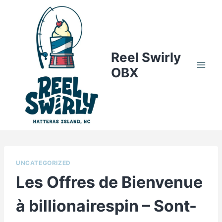
Skip
to
content
Reel Swirly
OBX
UNCATEGORIZED
Les Offres de Bienvenue
à
billionairespin
– Sont-