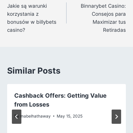
Jakie są warunki
Binnarybet Casino:
navigation
korzystania z
Consejos para
bonusów w billybets
Maximizar tus
casino?
Retiradas
Similar Posts
Cashback Offers: Getting Value
from Losses
By
mabelhathaway
May 15, 2025