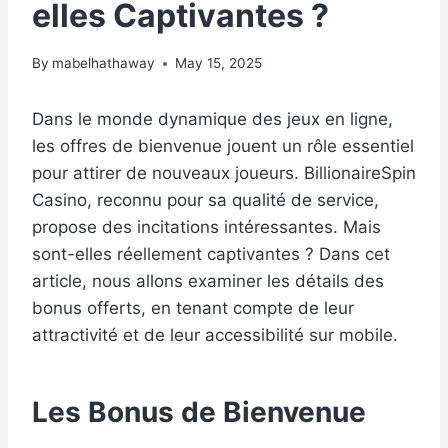
elles Captivantes ?
By
mabelhathaway
May 15, 2025
Dans le monde dynamique des jeux en ligne,
les offres de bienvenue jouent un rôle essentiel
pour attirer de nouveaux joueurs. BillionaireSpin
Casino, reconnu pour sa qualité de service,
propose des incitations intéressantes. Mais
sont-elles réellement captivantes ? Dans cet
article, nous allons examiner les détails des
bonus offerts, en tenant compte de leur
attractivité et de leur accessibilité sur mobile.
Les Bonus de Bienvenue