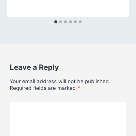
Leave a Reply
Your email address will not be published.
Required fields are marked
*