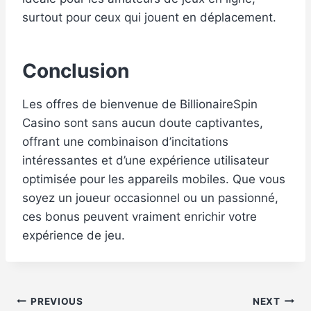
surtout pour ceux qui jouent en déplacement.
Conclusion
Les offres de bienvenue de BillionaireSpin
Casino sont sans aucun doute captivantes,
offrant une combinaison d’incitations
intéressantes et d’une expérience utilisateur
optimisée pour les appareils mobiles. Que vous
soyez un joueur occasionnel ou un passionné,
ces bonus peuvent vraiment enrichir votre
expérience de jeu.
Post
PREVIOUS
NEXT