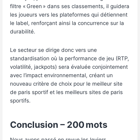
filtre « Green » dans ses classements, il guidera
les joueurs vers les plateformes qui détiennent
le label, renforçant ainsi la concurrence sur la
durabilité.
Le secteur se dirige donc vers une
standardisation où la performance de jeu (RTP,
volatilité, jackpots) sera évaluée conjointement
avec l’impact environnemental, créant un
nouveau critère de choix pour le meilleur site
de paris sportif et les meilleurs sites de paris
sportifs.
Conclusion – 200 mots
Nous avons passé en revue les leviers