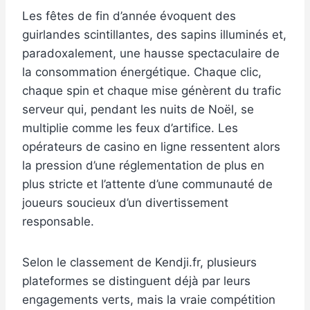
Les fêtes de fin d’année évoquent des
guirlandes scintillantes, des sapins illuminés et,
paradoxalement, une hausse spectaculaire de
la consommation énergétique. Chaque clic,
chaque spin et chaque mise génèrent du trafic
serveur qui, pendant les nuits de Noël, se
multiplie comme les feux d’artifice. Les
opérateurs de casino en ligne ressentent alors
la pression d’une réglementation de plus en
plus stricte et l’attente d’une communauté de
joueurs soucieux d’un divertissement
responsable.
Selon le classement de Kendji.fr, plusieurs
plateformes se distinguent déjà par leurs
engagements verts, mais la vraie compétition