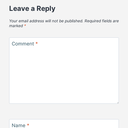
Leave a Reply
Your email address will not be published.
Required fields are
marked
*
Comment
*
Name
*