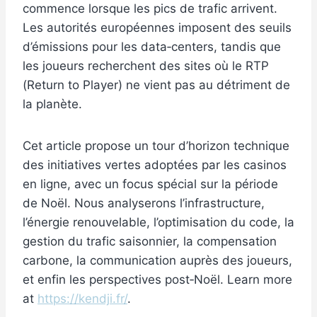
commence lorsque les pics de trafic arrivent.
Les autorités européennes imposent des seuils
d’émissions pour les data‑centers, tandis que
les joueurs recherchent des sites où le RTP
(Return to Player) ne vient pas au détriment de
la planète.
Cet article propose un tour d’horizon technique
des initiatives vertes adoptées par les casinos
en ligne, avec un focus spécial sur la période
de Noël. Nous analyserons l’infrastructure,
l’énergie renouvelable, l’optimisation du code, la
gestion du trafic saisonnier, la compensation
carbone, la communication auprès des joueurs,
et enfin les perspectives post‑Noël. Learn more
at
https://kendji.fr/
.