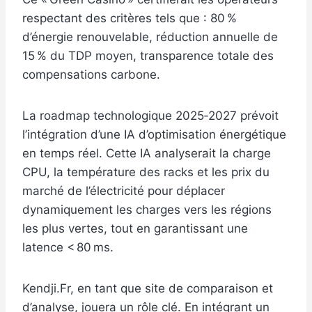
respectant des critères tels que : 80 %
d’énergie renouvelable, réduction annuelle de
15 % du TDP moyen, transparence totale des
compensations carbone.
La roadmap technologique 2025‑2027 prévoit
l’intégration d’une IA d’optimisation énergétique
en temps réel. Cette IA analyserait la charge
CPU, la température des racks et les prix du
marché de l’électricité pour déplacer
dynamiquement les charges vers les régions
les plus vertes, tout en garantissant une
latence < 80 ms.
Kendji.Fr, en tant que site de comparaison et
d’analyse, jouera un rôle clé. En intégrant un