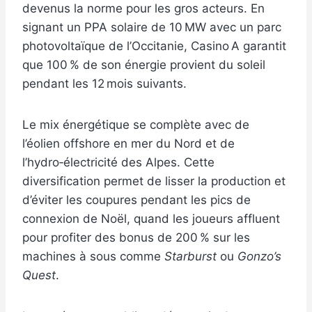
devenus la norme pour les gros acteurs. En
signant un PPA solaire de 10 MW avec un parc
photovoltaïque de l’Occitanie, Casino A garantit
que 100 % de son énergie provient du soleil
pendant les 12 mois suivants.
Le mix énergétique se complète avec de
l’éolien offshore en mer du Nord et de
l’hydro‑électricité des Alpes. Cette
diversification permet de lisser la production et
d’éviter les coupures pendant les pics de
connexion de Noël, quand les joueurs affluent
pour profiter des bonus de 200 % sur les
machines à sous comme
Starburst
ou
Gonzo’s
Quest
.