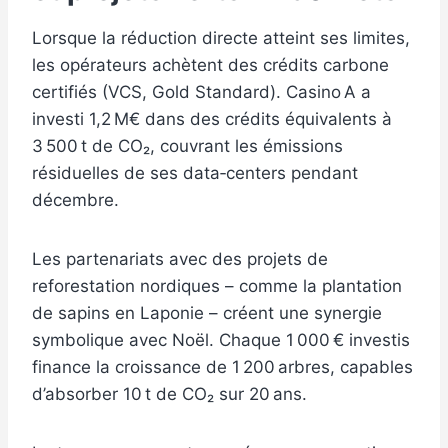
Lorsque la réduction directe atteint ses limites,
les opérateurs achètent des crédits carbone
certifiés (VCS, Gold Standard). Casino A a
investi 1,2 M€ dans des crédits équivalents à
3 500 t de CO₂, couvrant les émissions
résiduelles de ses data‑centers pendant
décembre.
Les partenariats avec des projets de
reforestation nordiques – comme la plantation
de sapins en Laponie – créent une synergie
symbolique avec Noël. Chaque 1 000 € investis
finance la croissance de 1 200 arbres, capables
d’absorber 10 t de CO₂ sur 20 ans.