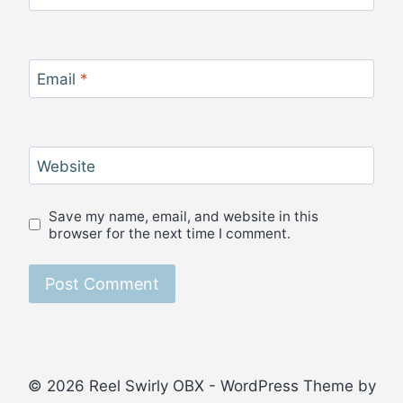
Email
*
Website
Save my name, email, and website in this
browser for the next time I comment.
© 2026 Reel Swirly OBX - WordPress Theme by