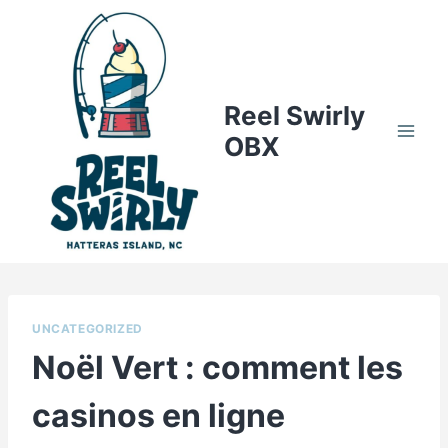
Skip
to
content
Reel Swirly
OBX
UNCATEGORIZED
Noël Vert : comment les
casinos en ligne