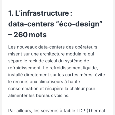
1. L’infrastructure :
data‑centers “éco‑design”
– 260 mots
Les nouveaux data‑centers des opérateurs
misent sur une architecture modulaire qui
sépare le rack de calcul du système de
refroidissement. Le refroidissement liquide,
installé directement sur les cartes mères, évite
le recours aux climatiseurs à haute
consommation et récupère la chaleur pour
alimenter les bureaux voisins.
Par ailleurs, les serveurs à faible TDP (Thermal