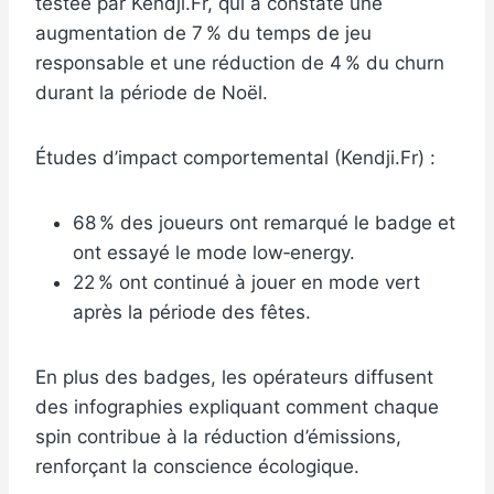
testée par Kendji.Fr, qui a constaté une
augmentation de 7 % du temps de jeu
responsable et une réduction de 4 % du churn
durant la période de Noël.
Études d’impact comportemental (Kendji.Fr) :
68 % des joueurs ont remarqué le badge et
ont essayé le mode low‑energy.
22 % ont continué à jouer en mode vert
après la période des fêtes.
En plus des badges, les opérateurs diffusent
des infographies expliquant comment chaque
spin contribue à la réduction d’émissions,
renforçant la conscience écologique.