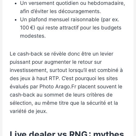
Un versement quotidien ou hebdomadaire,
afin d’éviter les découragements.
Un plafond mensuel raisonnable (par ex.
100 €) qui reste attractif pour les budgets
modestes.
Le cash‑back se révèle donc être un levier
puissant pour augmenter le retour sur
investissement, surtout lorsqu’il est combiné à
des jeux à haut RTP. C’est pourquoi les sites
évalués par Photo Arago.Fr placent souvent le
cash‑back au sommet de leurs critères de
sélection, au même titre que la sécurité et la
variété de jeux.
Live dealer vs RNG : mythes