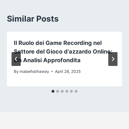
Similar Posts
Il Ruolo dei Game Recording nel
Settore del Gioco d’azzardo Online:
Un Analisi Approfondita
By
mabelhathaway
April 28, 2025