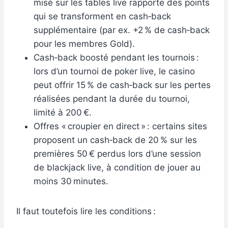
misé sur les tables live rapporte des points
qui se transforment en cash‑back
supplémentaire (par ex. +2 % de cash‑back
pour les membres Gold).
Cash‑back boosté pendant les tournois :
lors d’un tournoi de poker live, le casino
peut offrir 15 % de cash‑back sur les pertes
réalisées pendant la durée du tournoi,
limité à 200 €.
Offres « croupier en direct » : certains sites
proposent un cash‑back de 20 % sur les
premières 50 € perdus lors d’une session
de blackjack live, à condition de jouer au
moins 30 minutes.
Il faut toutefois lire les conditions :