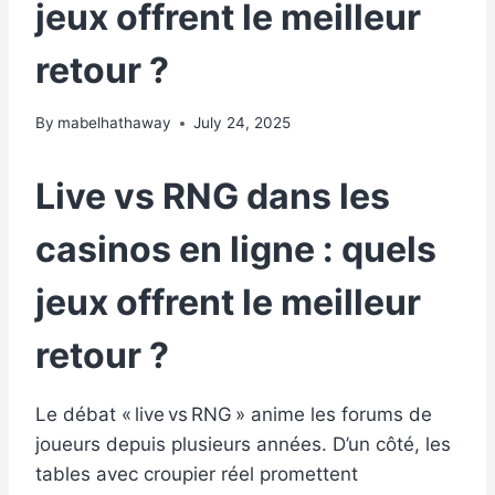
jeux offrent le meilleur
retour ?
By
mabelhathaway
July 24, 2025
Live vs RNG dans les
casinos en ligne : quels
jeux offrent le meilleur
retour ?
Le débat « live vs RNG » anime les forums de
joueurs depuis plusieurs années. D’un côté, les
tables avec croupier réel promettent