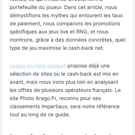
portefeuille du joueur. Dans cet article, nous
démystifions les mythes qui entourent les taux
de paiement, nous comparons les promotions
spécifiques aux jeux live et RNG, et nous
montrons, grâce à des données concrètes, quel
type de jeu maximise le cash‑back net.
casino en ligne neosurf
propose déjà une
sélection de sites où le cash‑back est mis en
avant, mais nous irons plus loin en analysant
les offres de plusieurs opérateurs français. Le
site Photo Arago.Fr, reconnu pour ses
classements impartiaux, sera notre référence
tout au long de ce guide.