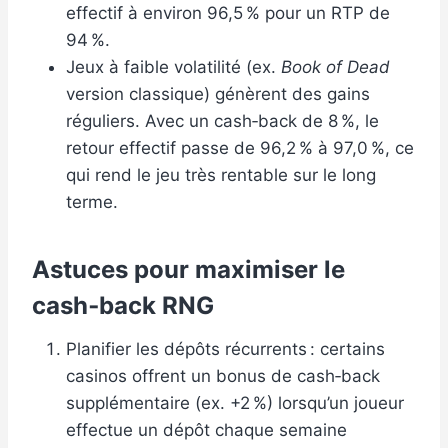
effectif à environ 96,5 % pour un RTP de
94 %.
Jeux à faible volatilité (ex.
Book of Dead
version classique) génèrent des gains
réguliers. Avec un cash‑back de 8 %, le
retour effectif passe de 96,2 % à 97,0 %, ce
qui rend le jeu très rentable sur le long
terme.
Astuces pour maximiser le
cash‑back RNG
Planifier les dépôts récurrents : certains
casinos offrent un bonus de cash‑back
supplémentaire (ex. +2 %) lorsqu’un joueur
effectue un dépôt chaque semaine