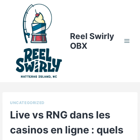
Skip
to
content
Reel Swirly
OBX
UNCATEGORIZED
Live vs RNG dans les
casinos en ligne : quels