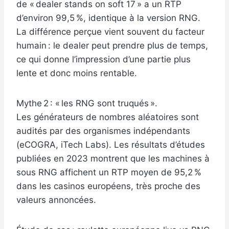
de « dealer stands on soft 17 » a un RTP
d’environ 99,5 %, identique à la version RNG.
La différence perçue vient souvent du facteur
humain : le dealer peut prendre plus de temps,
ce qui donne l’impression d’une partie plus
lente et donc moins rentable.
Mythe 2 : « les RNG sont truqués ».
Les générateurs de nombres aléatoires sont
audités par des organismes indépendants
(eCOGRA, iTech Labs). Les résultats d’études
publiées en 2023 montrent que les machines à
sous RNG affichent un RTP moyen de 95,2 %
dans les casinos européens, très proche des
valeurs annoncées.