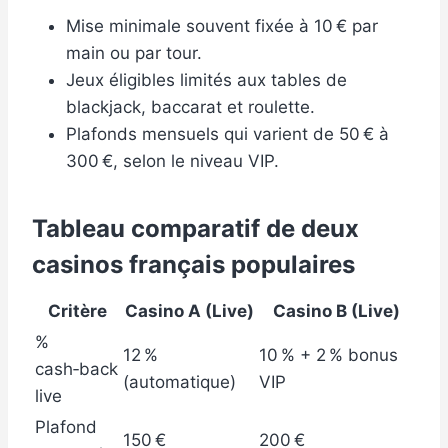
Mise minimale souvent fixée à 10 € par
main ou par tour.
Jeux éligibles limités aux tables de
blackjack, baccarat et roulette.
Plafonds mensuels qui varient de 50 € à
300 €, selon le niveau VIP.
Tableau comparatif de deux
casinos français populaires
Critère
Casino A (Live)
Casino B (Live)
%
12 %
10 % + 2 % bonus
cash‑back
(automatique)
VIP
live
Plafond
150 €
200 €