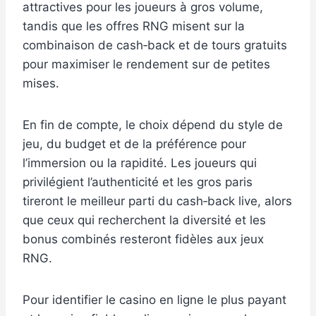
attractives pour les joueurs à gros volume,
tandis que les offres RNG misent sur la
combinaison de cash‑back et de tours gratuits
pour maximiser le rendement sur de petites
mises.
En fin de compte, le choix dépend du style de
jeu, du budget et de la préférence pour
l’immersion ou la rapidité. Les joueurs qui
privilégient l’authenticité et les gros paris
tireront le meilleur parti du cash‑back live, alors
que ceux qui recherchent la diversité et les
bonus combinés resteront fidèles aux jeux
RNG.
Pour identifier le casino en ligne le plus payant