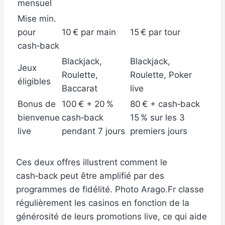
mensuel
Mise min.
pour
10 € par main
15 € par tour
cash‑back
Blackjack,
Blackjack,
Jeux
Roulette,
Roulette, Poker
éligibles
Baccarat
live
Bonus de
100 € + 20 %
80 € + cash‑back
bienvenue
cash‑back
15 % sur les 3
live
pendant 7 jours
premiers jours
Ces deux offres illustrent comment le
cash‑back peut être amplifié par des
programmes de fidélité. Photo Arago.Fr classe
régulièrement les casinos en fonction de la
générosité de leurs promotions live, ce qui aide