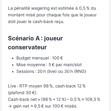
La pénalité wagering est estimée à 0,5 % du
montant misé pour chaque fois que le joueur
doit jouer le cash‑back reçu.
Scénario A : joueur
conservateur
Budget mensuel : 100 €
Mise moyenne : 5 € par main/slot
Sessions : 20 h (live) ou 30 h (RNG)
Live : RTP moyen 98 %, cash‑back 12 %
(plafond 30 €).
Cash‑back net ≈ (98 % + 12 %) – 0,5 % ≈ 109,5 %
→ gain net ≈ 9,5 € sur 100 € misés.