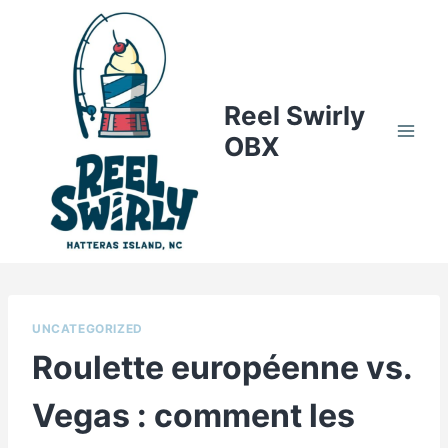
Skip
to
content
Reel Swirly
OBX
UNCATEGORIZED
Roulette européenne vs.
Vegas : comment les