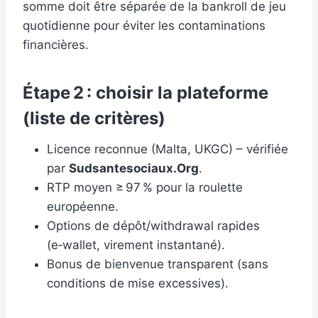
somme doit être séparée de la bankroll de jeu
quotidienne pour éviter les contaminations
financières.
Étape 2 : choisir la plateforme
(liste de critères)
Licence reconnue (Malta, UKGC) – vérifiée
par
Sudsantesociaux.Org
.
RTP moyen ≥ 97 % pour la roulette
européenne.
Options de dépôt/withdrawal rapides
(e‑wallet, virement instantané).
Bonus de bienvenue transparent (sans
conditions de mise excessives).