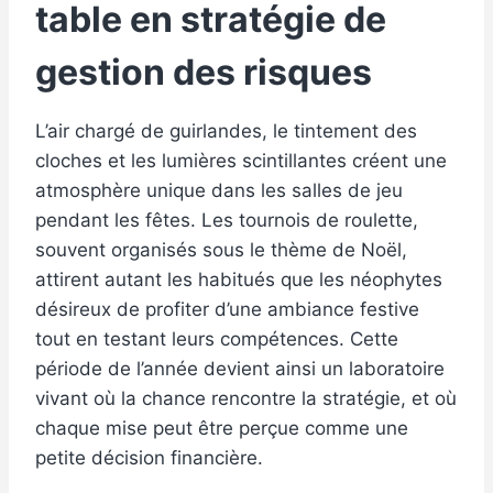
table en stratégie de
gestion des risques
L’air chargé de guirlandes, le tintement des
cloches et les lumières scintillantes créent une
atmosphère unique dans les salles de jeu
pendant les fêtes. Les tournois de roulette,
souvent organisés sous le thème de Noël,
attirent autant les habitués que les néophytes
désireux de profiter d’une ambiance festive
tout en testant leurs compétences. Cette
période de l’année devient ainsi un laboratoire
vivant où la chance rencontre la stratégie, et où
chaque mise peut être perçue comme une
petite décision financière.