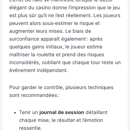
élégant du casino donne l’impression que le jeu
est plus sûr qu’il ne l’est réellement. Les joueurs
peuvent alors sous‑estimer le risque et
augmenter leurs mises. Le biais de
surconfiance apparaît également : après
quelques gains initiaux, le joueur estime
maîtriser la roulette et prend des risques
inconsidérés, oubliant que chaque tour reste un
événement indépendant.
Pour garder le contrôle, plusieurs techniques
sont recommandées :
Tenir un
journal de session
détaillant
chaque mise, le résultat et l’émotion
ressentie.