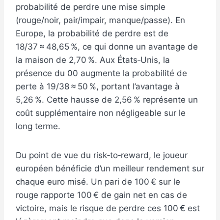
probabilité de perdre une mise simple
(rouge/noir, pair/impair, manque/passe). En
Europe, la probabilité de perdre est de
18/37 ≈ 48,65 %, ce qui donne un avantage de
la maison de 2,70 %. Aux États‑Unis, la
présence du 00 augmente la probabilité de
perte à 19/38 ≈ 50 %, portant l’avantage à
5,26 %. Cette hausse de 2,56 % représente un
coût supplémentaire non négligeable sur le
long terme.
Du point de vue du risk‑to‑reward, le joueur
européen bénéficie d’un meilleur rendement sur
chaque euro misé. Un pari de 100 € sur le
rouge rapporte 100 € de gain net en cas de
victoire, mais le risque de perdre ces 100 € est