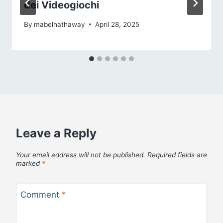
dei Videogiochi
By
mabelhathaway
April 28, 2025
Leave a Reply
Your email address will not be published.
Required fields are
marked
*
Comment
*