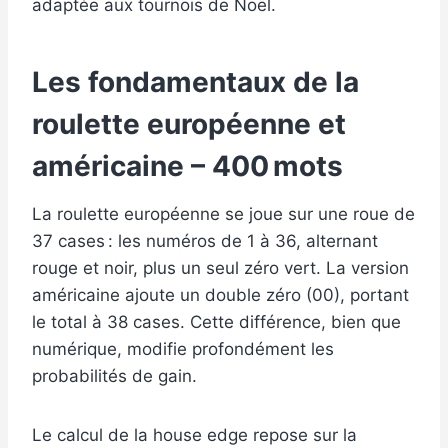
adaptée aux tournois de Noël.
Les fondamentaux de la
roulette européenne et
américaine – 400 mots
La roulette européenne se joue sur une roue de
37 cases : les numéros de 1 à 36, alternant
rouge et noir, plus un seul zéro vert. La version
américaine ajoute un double zéro (00), portant
le total à 38 cases. Cette différence, bien que
numérique, modifie profondément les
probabilités de gain.
Le calcul de la house edge repose sur la