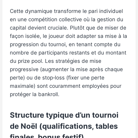
Cette dynamique transforme le pari individuel
en une compétition collective où la gestion du
capital devient cruciale. Plutôt que de miser de
façon isolée, le joueur doit adapter sa mise à la
progression du tournoi, en tenant compte du
nombre de participants restants et du montant
du prize pool. Les stratégies de mise
progressive (augmenter la mise après chaque
perte) ou de stop‑loss (fixer une perte
maximale) sont couramment employées pour
protéger la bankroll.
Structure typique d’un tournoi
de Noël (qualifications, tables
finales, bonus festif)