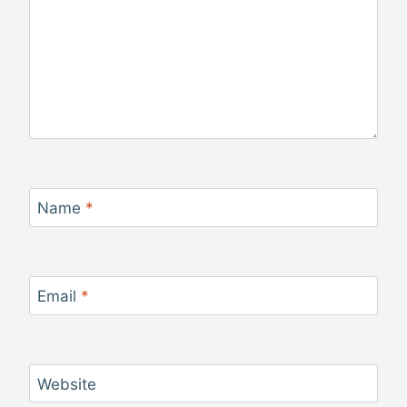
Name
*
Email
*
Website