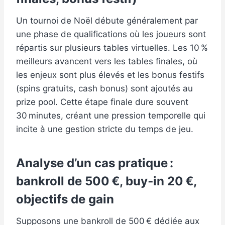
Un tournoi de Noël débute généralement par
une phase de qualifications où les joueurs sont
répartis sur plusieurs tables virtuelles. Les 10 %
meilleurs avancent vers les tables finales, où
les enjeux sont plus élevés et les bonus festifs
(spins gratuits, cash bonus) sont ajoutés au
prize pool. Cette étape finale dure souvent
30 minutes, créant une pression temporelle qui
incite à une gestion stricte du temps de jeu.
Analyse d’un cas pratique :
bankroll de 500 €, buy‑in 20 €,
objectifs de gain
Supposons une bankroll de 500 € dédiée aux