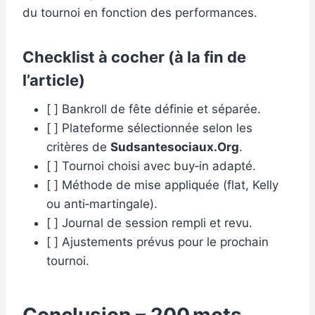
du tournoi en fonction des performances.
Checklist à cocher (à la fin de
l’article)
[ ] Bankroll de fête définie et séparée.
[ ] Plateforme sélectionnée selon les
critères de
Sudsantesociaux.Org
.
[ ] Tournoi choisi avec buy‑in adapté.
[ ] Méthode de mise appliquée (flat, Kelly
ou anti‑martingale).
[ ] Journal de session rempli et revu.
[ ] Ajustements prévus pour le prochain
tournoi.