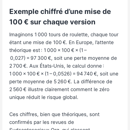
Exemple chiffré d’une mise de
100 € sur chaque version
Imaginons 1 000 tours de roulette, chaque tour
étant une mise de 100 €. En Europe, l’attente
théorique est : 1 000 × 100 € × (1 –
0,027) = 97 300 €, soit une perte moyenne de
2 700 €. Aux États‑Unis, le calcul donne :
1 000 × 100 € × (1 – 0,0526) = 94 740 €, soit une
perte moyenne de 5 260 €. La différence de
2 560 € illustre clairement comment le zéro
unique réduit le risque global.
Ces chiffres, bien que théoriques, sont
confirmés par les revues de