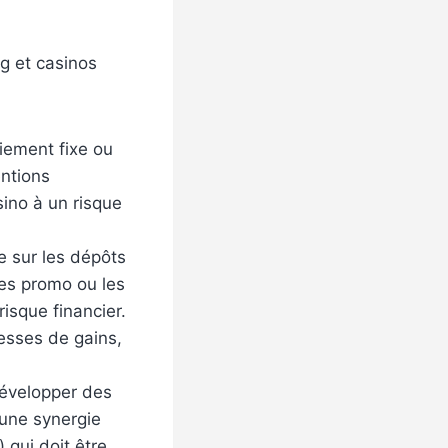
g et casinos
iement fixe ou
entions
ino à un risque
e sur les dépôts
des promo ou les
risque financier.
esses de gains,
développer des
 une synergie
 qui doit être