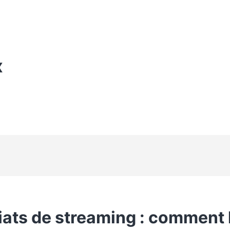
X
iats de streaming : comment 