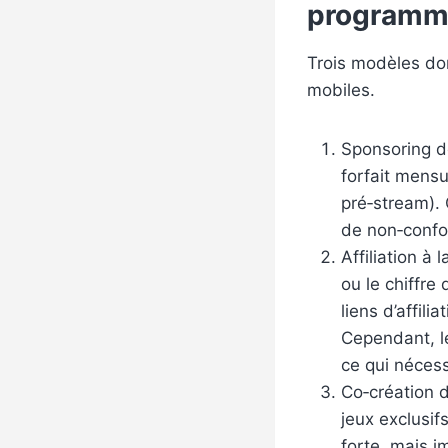
programmes
Trois modèles dom
mobiles.
Sponsoring de
forfait mensu
pré‑stream). 
de non‑confor
Affiliation à
ou le chiffre
liens d’affili
Cependant, l
ce qui nécess
Co‑création d
jeux exclusif
forte, mais i