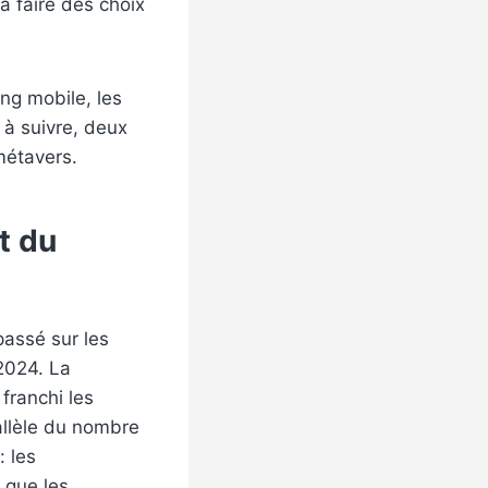
à faire des choix
ng mobile, les
 à suivre, deux
 métavers.
t du
passé sur les
2024. La
 franchi les
allèle du nombre
: les
 que les