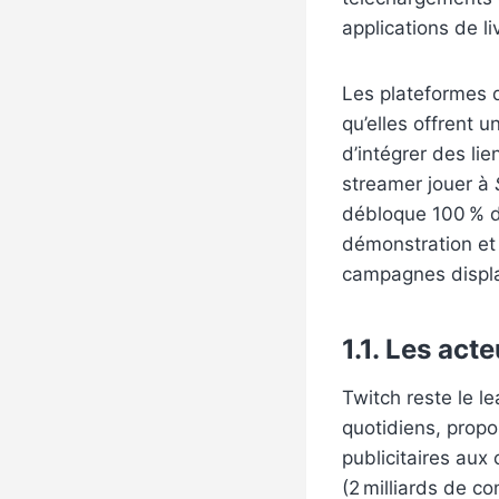
applications de l
Les plateformes d
qu’elles offrent u
d’intégrer des lie
streamer jouer à
débloque 100 % de
démonstration et 
campagnes displa
1.1. Les ac
Twitch reste le le
quotidiens, propo
publicitaires aux
(2 milliards de c