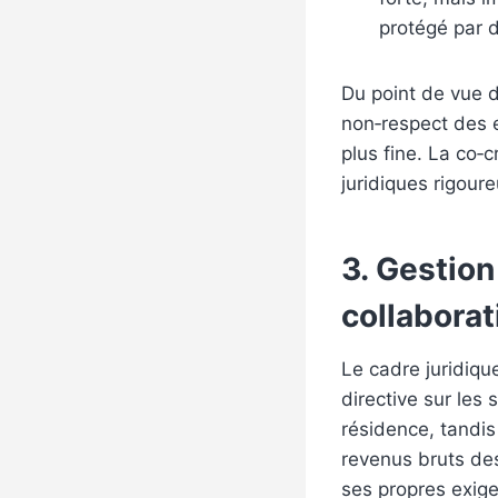
protégé par d
Du point de vue d
non‑respect des ex
plus fine. La co‑
juridiques rigoure
3. Gestion
collabora
Le cadre juridique
directive sur les 
résidence, tandis
revenus bruts des
ses propres exig