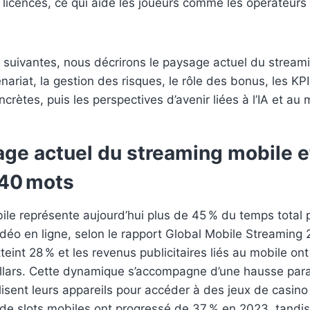
 licences, ce qui aide les joueurs comme les opérateurs 
 suivantes, nous décrirons le paysage actuel du streami
ariat, la gestion des risques, le rôle des bonus, les KPI
crètes, puis les perspectives d’avenir liées à l’IA et au
age actuel du streaming mobile e
340 mots
le représente aujourd’hui plus de 45 % du temps total 
déo en ligne, selon le rapport Global Mobile Streaming 
eint 28 % et les revenus publicitaires liés au mobile ont
dollars. Cette dynamique s’accompagne d’une hausse par
lisent leurs appareils pour accéder à des jeux de casino 
de slots mobiles ont progressé de 37 % en 2023, tandis