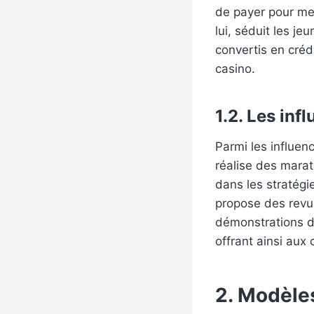
de payer pour me
lui, séduit les je
convertis en crédi
casino.
1.2. Les inf
Parmi les influen
réalise des marat
dans les stratégi
propose des revu
démonstrations de
offrant ainsi aux 
2. Modèles