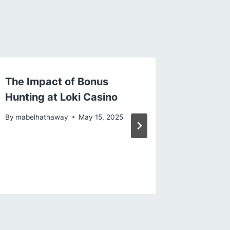
The Impact of Bonus
Die Bau
Hunting at Loki Casino
Jahrze
traditi
By
mabelhathaway
May 15, 2025
geprägt
letzten
By
mabelh