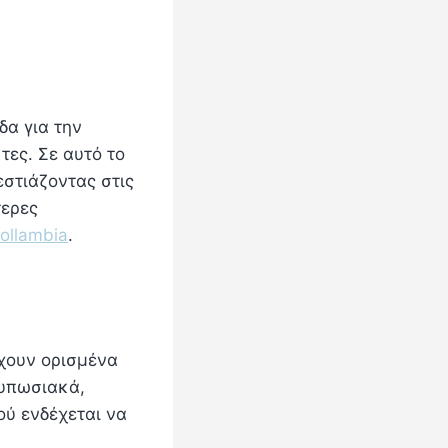
δα για την
τες. Σε αυτό το
εστιάζοντας στις
τερες
rollambia
.
ρχουν ορισμένα
τυπωσιακά,
ού ενδέχεται να