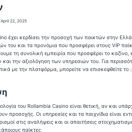
ν
April 22, 2025
ino έχει κερδίσει την προσοχή των παικτών στην Ελλά
ιών του και τα προνόμια που προσφέρει στους VIP παίκ
ουμε τη συνολική εμπειρία που προσφέρει το καζίνο, 
ν και την αξιολόγηση των υπηρεσιών του. Για περισσό
τικά με την πλατφόρμα, μπορείτε να επισκεφθείτε το
ση
λογία του Rollambia Casino είναι θετική, αν και υπά
υν προσοχής. Οι υπηρεσίες και τα παιχνίδια είναι εν
ρισμοί στις αναλήψεις και οι απαιτήσεις στοιχηματισμ
άποιους παίκτες.