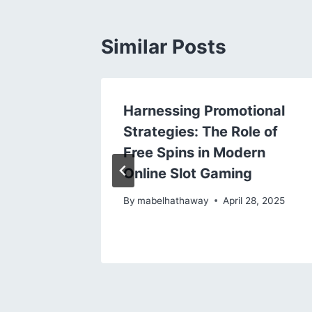
Similar Posts
ital
Harnessing Promotional
owering
Strategies: The Role of
gh
Free Spins in Modern
vation
Online Slot Gaming
, 2025
By
mabelhathaway
April 28, 2025