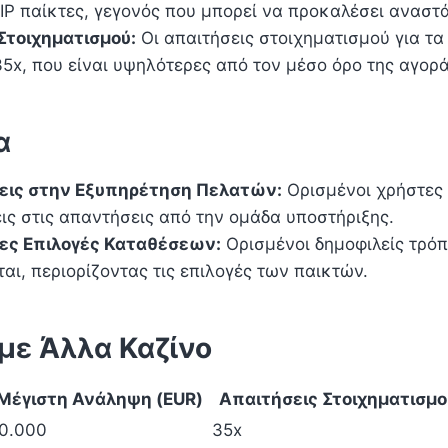
IP παίκτες, γεγονός που μπορεί να προκαλέσει αναστ
Στοιχηματισμού:
Οι απαιτήσεις στοιχηματισμού για τ
5x, που είναι υψηλότερες από τον μέσο όρο της αγορά
α
εις στην Εξυπηρέτηση Πελατών:
Ορισμένοι χρήστες
ις στις απαντήσεις από την ομάδα υποστήριξης.
ες Επιλογές Καταθέσεων:
Ορισμένοι δημοφιλείς τρό
αι, περιορίζοντας τις επιλογές των παικτών.
με Άλλα Καζίνο
Μέγιστη Ανάληψη (EUR)
Απαιτήσεις Στοιχηματισμο
0.000
35x