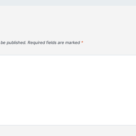
 be published.
Required fields are marked
*