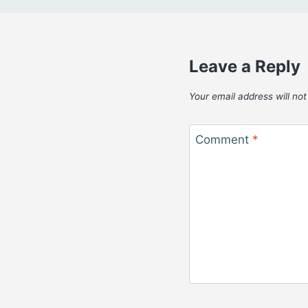
Leave a Reply
Your email address will not
Comment
*