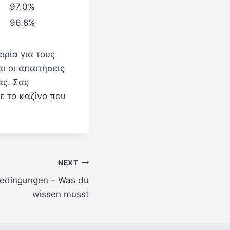
97.0%
96.8%
ιρία για τους
ι οι απαιτήσεις
ας. Σας
ε το καζίνο που
NEXT
bedingungen – Was du
wissen musst