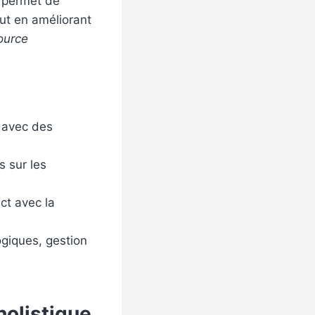
, permet de
out en améliorant
ource
 avec des
s sur les
ct avec la
giques, gestion
holistique