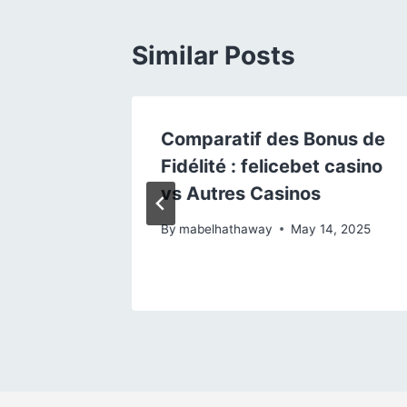
Similar Posts
tratégie
Comparatif des Bonus de
Fidélité : felicebet casino
vs Autres Casinos
 ligne
By
mabelhathaway
May 14, 2025
9, 2025