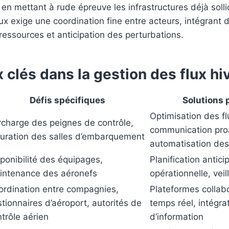
en mettant à rude épreuve les infrastructures déjà solli
lux exige une coordination fine entre acteurs, intégran
 ressources et anticipation des perturbations.
 clés dans la gestion des flux h
Défis spécifiques
Solutions 
Optimisation des fl
rcharge des peignes de contrôle,
communication proa
turation des salles d’embarquement
automatisation de
ponibilité des équipages,
Planification anticip
intenance des aéronefs
opérationnelle, vei
ordination entre compagnies,
Plateformes collab
tionnaires d’aéroport, autorités de
temps réel, intégr
trôle aérien
d’information