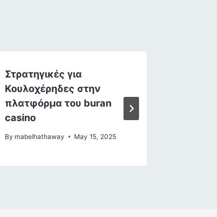
Στρατηγικές για
Het Be
Κουλοχέρηδες στην
Transp
πλατφόρμα του buran
Winstui
casino
Online 
By
mabelhathaway
May 15, 2025
By
mabelh