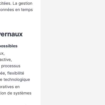
citées. La gestion
t données en temps
ivernaux
possibles
ux,
ctive,
s processus
ée, flexibilité
lle technologique
oratives en
ation de systèmes