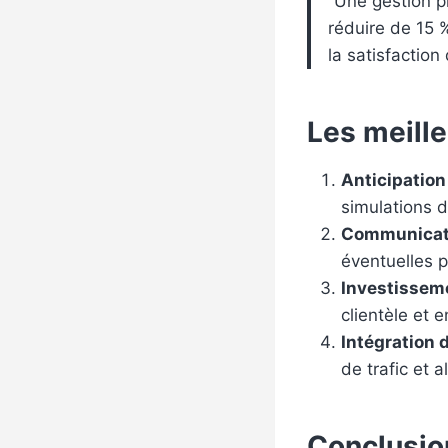
“Une gestion p
réduire de 15 
la satisfactio
Les meill
Anticipation
simulations 
Communicati
éventuelles p
Investisseme
clientèle et 
Intégration 
de trafic et 
Conclusion