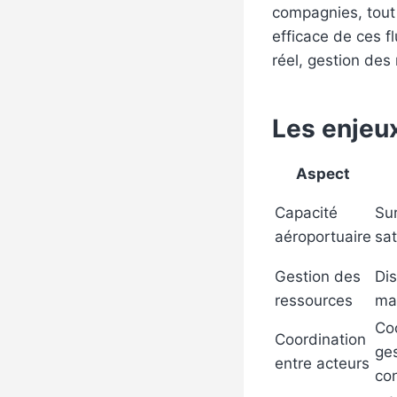
compagnies, tout 
efficace de ces f
réel, gestion des
Les enjeux
Aspect
Capacité
Su
aéroportuaire
sa
Gestion des
Dis
ressources
ma
Co
Coordination
ges
entre acteurs
con