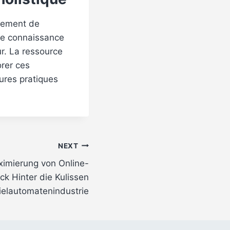
ulement de
une connaissance
ur. La ressource
orer ces
eures pratiques
NEXT
ximierung von Online-
ick Hinter die Kulissen
ielautomatenindustrie