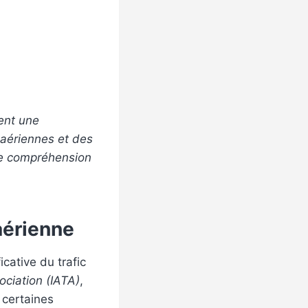
rent une
 aériennes et des
une compréhension
 aérienne
cative du trafic
ociation (IATA)
,
 certaines