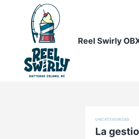
Skip
to
content
Reel Swirly OB
UNCATEGORIZED
La gesti