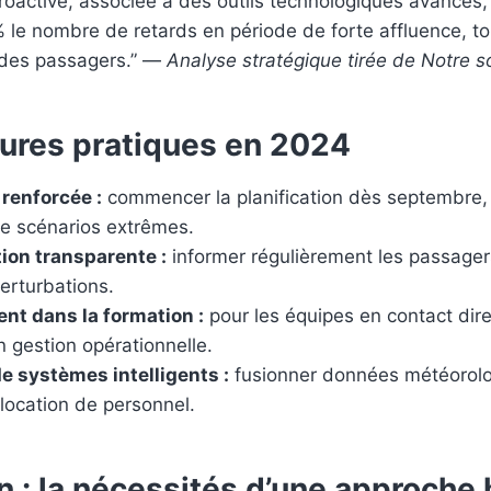
roactive, associée à des outils technologiques avancés
% le nombre de retards en période de forte affluence, t
n des passagers.” —
Analyse stratégique tirée de Notre s
eures pratiques en 2024
 renforcée :
commencer la planification dès septembre,
de scénarios extrêmes.
on transparente :
informer régulièrement les passager
erturbations.
nt dans la formation :
pour les équipes en contact dire
en gestion opérationnelle.
de systèmes intelligents :
fusionner données météorolo
allocation de personnel.
 : la nécessités d’une approche 