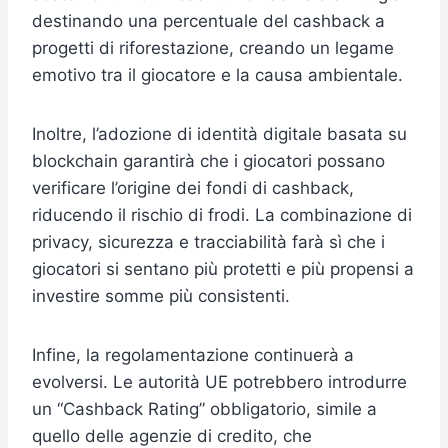
destinando una percentuale del cashback a
progetti di riforestazione, creando un legame
emotivo tra il giocatore e la causa ambientale.
Inoltre, l’adozione di identità digitale basata su
blockchain garantirà che i giocatori possano
verificare l’origine dei fondi di cashback,
riducendo il rischio di frodi. La combinazione di
privacy, sicurezza e tracciabilità farà sì che i
giocatori si sentano più protetti e più propensi a
investire somme più consistenti.
Infine, la regolamentazione continuerà a
evolversi. Le autorità UE potrebbero introdurre
un “Cashback Rating” obbligatorio, simile a
quello delle agenzie di credito, che