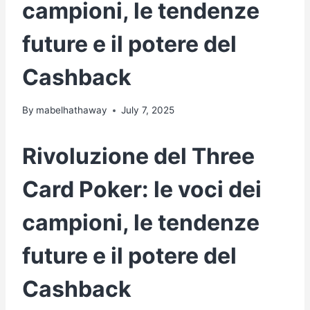
campioni, le tendenze
future e il potere del
Cashback
By
mabelhathaway
July 7, 2025
Rivoluzione del Three
Card Poker: le voci dei
campioni, le tendenze
future e il potere del
Cashback