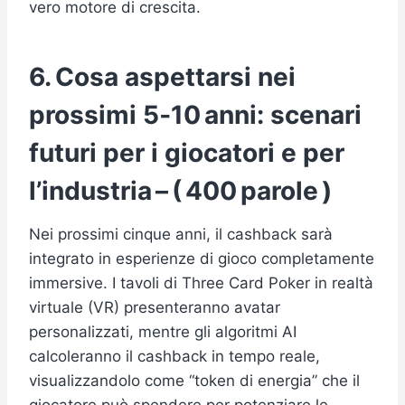
vero motore di crescita.
6. Cosa aspettarsi nei
prossimi 5‑10 anni: scenari
futuri per i giocatori e per
l’industria – ( 400 parole )
Nei prossimi cinque anni, il cashback sarà
integrato in esperienze di gioco completamente
immersive. I tavoli di Three Card Poker in realtà
virtuale (VR) presenteranno avatar
personalizzati, mentre gli algoritmi AI
calcoleranno il cashback in tempo reale,
visualizzandolo come “token di energia” che il