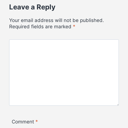
Leave a Reply
Your email address will not be published.
Required fields are marked
*
Comment
*