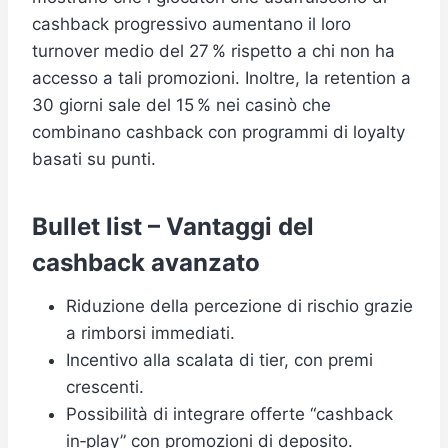
cashback progressivo aumentano il loro
turnover medio del 27 % rispetto a chi non ha
accesso a tali promozioni. Inoltre, la retention a
30 giorni sale del 15 % nei casinò che
combinano cashback con programmi di loyalty
basati su punti.
Bullet list – Vantaggi del
cashback avanzato
Riduzione della percezione di rischio grazie
a rimborsi immediati.
Incentivo alla scalata di tier, con premi
crescenti.
Possibilità di integrare offerte “cashback
in‑play” con promozioni di deposito.