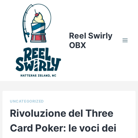
Skip
to
content
Reel Swirly
OBX
UNCATEGORIZED
Rivoluzione del Three
Card Poker: le voci dei