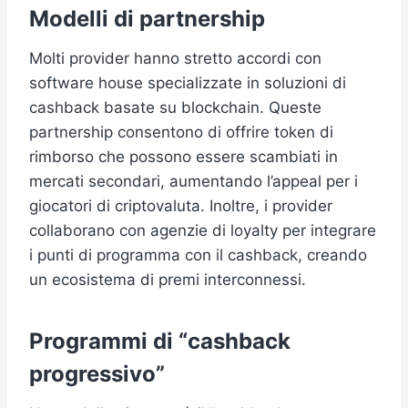
Modelli di partnership
Molti provider hanno stretto accordi con
software house specializzate in soluzioni di
cashback basate su blockchain. Queste
partnership consentono di offrire token di
rimborso che possono essere scambiati in
mercati secondari, aumentando l’appeal per i
giocatori di criptovaluta. Inoltre, i provider
collaborano con agenzie di loyalty per integrare
i punti di programma con il cashback, creando
un ecosistema di premi interconnessi.
Programmi di “cashback
progressivo”