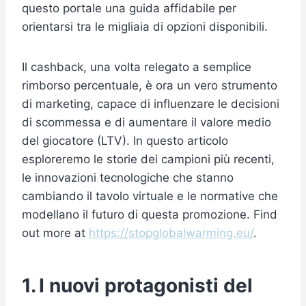
questo portale una guida affidabile per
orientarsi tra le migliaia di opzioni disponibili.
Il cashback, una volta relegato a semplice
rimborso percentuale, è ora un vero strumento
di marketing, capace di influenzare le decisioni
di scommessa e di aumentare il valore medio
del giocatore (LTV). In questo articolo
esploreremo le storie dei campioni più recenti,
le innovazioni tecnologiche che stanno
cambiando il tavolo virtuale e le normative che
modellano il futuro di questa promozione. Find
out more at
https://stopglobalwarming.eu/
.
1. I nuovi protagonisti del