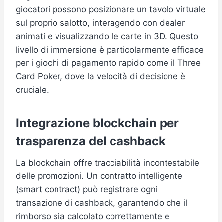
giocatori possono posizionare un tavolo virtuale
sul proprio salotto, interagendo con dealer
animati e visualizzando le carte in 3D. Questo
livello di immersione è particolarmente efficace
per i giochi di pagamento rapido come il Three
Card Poker, dove la velocità di decisione è
cruciale.
Integrazione blockchain per
trasparenza del cashback
La blockchain offre tracciabilità incontestabile
delle promozioni. Un contratto intelligente
(smart contract) può registrare ogni
transazione di cashback, garantendo che il
rimborso sia calcolato correttamente e