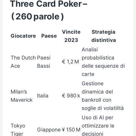
Three Card Poker –
( 260 parole )
Vincite
Strategia
Giocatore
Paese
2023
distintiva
Analisi
The Dutch
Paesi
probabilistica
€ 1,2 M
Ace
Bassi
delle sequenze di
carte
Gestione
Milan’s
dinamica del
Italia
€ 980 k
Maverick
bankroll con
soglie di volatilità
Uso di AI per
Tokyo
ottimizzare le
Giappone
¥ 150 M
Tiger
decisioni