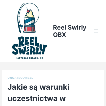
Skip
to
content
Reel Swirly
OBX
UNCATEGORIZED
Jakie są warunki
uczestnictwa w