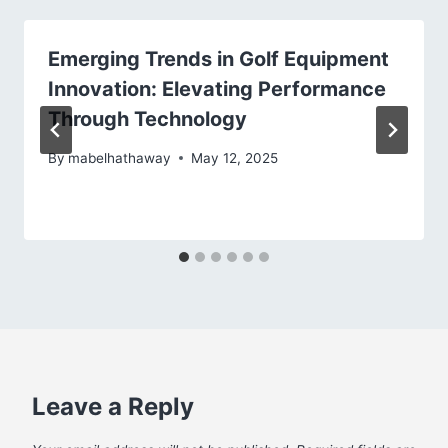
Emerging Trends in Golf Equipment
Innovation: Elevating Performance
Through Technology
By
mabelhathaway
May 12, 2025
Leave a Reply