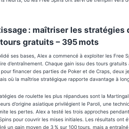
s heurts, où les Free Spins ont servi de tremplin vers d
issage : maîtriser les stratégies 
tours gratuits – 395 mots
olidé ses bases, Alex a commencé à exploiter les Free
oire d’entraînement. Chaque gain issu des tours gratuits 
our financer des parties de Poker et de Craps, deux je
ais où la maîtrise stratégique rapporte davantage à lon
ratégies de roulette les plus répandues sont la Martingal
eurs d’origine asiatique privilégient le Paroli, une techn
imite les pertes. Alex a testé les trois approches penda
Spins pour couvrir les mises initiales. Les résultats ont été
ré un gain moyen de 3 % sur 100 tours, mais a entraîné