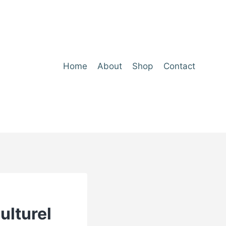
Home
About
Shop
Contact
ulturel