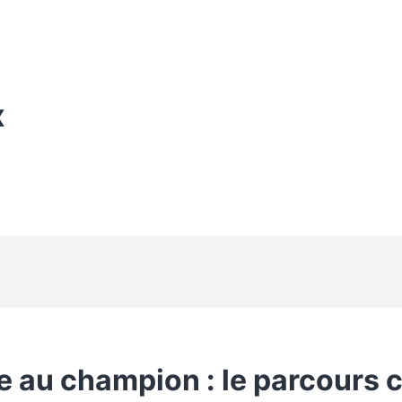
X
e au champion : le parcours c