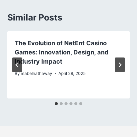
Similar Posts
The Evolution of NetEnt Casino
Games: Innovation, Design, and
Industry Impact
By
mabelhathaway
April 28, 2025