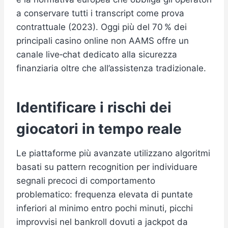
a conservare tutti i transcript come prova
contrattuale (2023). Oggi più del 70 % dei
principali casino online non AAMS offre un
canale live‑chat dedicato alla sicurezza
finanziaria oltre che all’assistenza tradizionale.
Identificare i rischi dei
giocatori in tempo reale
Le piattaforme più avanzate utilizzano algoritmi
basati su pattern recognition per individuare
segnali precoci di comportamento
problematico: frequenza elevata di puntate
inferiori al minimo entro pochi minuti, picchi
improvvisi nel bankroll dovuti a jackpot da