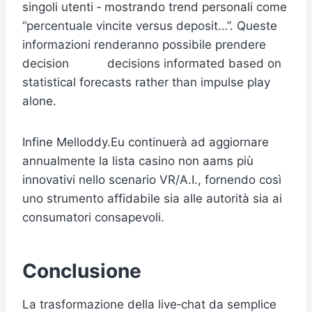
singoli utenti ‑ mostrando trend personali come
“percentuale vincite versus deposit…”. Queste
informazioni renderanno possibile prendere
decision­ ​ ‎ decisions informated based on
statistical forecasts rather than impulse play
alone.
Infine Melloddy.Eu continuerà ad aggiornare
annualmente la lista casino non aams più
innovativi nello scenario VR/A.I., fornendo così
uno strumento affidabile sia alle autorità sia ai
consumatori consapevoli.
Conclusione
La trasformazione della live‑chat da semplice