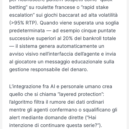
betting” su roulette francese o “rapid stake
escalation” sui giochi baccarat ad alta volatilità
(>95% RTP). Quando viene superata una soglia
predeterminata — ad esempio cinque puntate
successive superiori al 20% del bankroll totale
— il sistema genera automaticamente un
avviso visivo nell’interfaccia dell’agente e invia
al giocatore un messaggio educazionale sulla
gestione responsabile del denaro.
L’integrazione fra AI e personale umano crea
quello che si chiama “layered protection”:
l’algoritmo filtra il rumore dei dati ordinari
mentre gli agenti confermano o squalificano gli
alert mediante domande dirette (“Hai
intenzione di continuare questa serie?”).