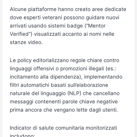
Alcune piattaforme hanno creato aree dedicate
dove esperti veterani possono guidare nuovi
arrivati usando sistemi badge (“Mentor
Verified”) visualizzati accanto ai nomi nelle
stanze video.
Le policy editorializzano regole chiare contro
linguaggi offensivi o promozioni illegali (es.:
incitamento alla dipendenza), implementando
filtri automatic­hi basati sull’elaborazione
naturale del linguaggio (NLP) che cancellano
messaggi contenenti parole chiave negative
prima ancora che vengano lette dagli utenti.
Indicator​​ ​di salute comunitaria monitorizzati
includono: