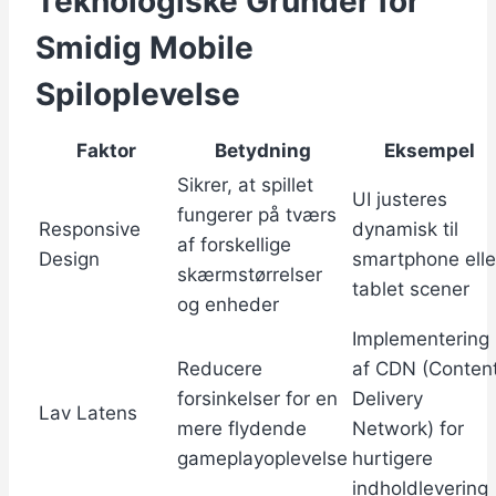
Teknologiske Grunder for
Smidig Mobile
Spiloplevelse
Faktor
Betydning
Eksempel
Sikrer, at spillet
UI justeres
fungerer på tværs
Responsive
dynamisk til
af forskellige
Design
smartphone elle
skærmstørrelser
tablet scener
og enheder
Implementering
Reducere
af CDN (Conten
forsinkelser for en
Delivery
Lav Latens
mere flydende
Network) for
gameplayoplevelse
hurtigere
indholdlevering