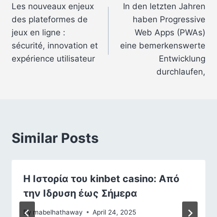
Les nouveaux enjeux
In den letzten Jahren
navigation
des plateformes de
haben Progressive
jeux en ligne :
Web Apps (PWAs)
sécurité, innovation et
eine bemerkenswerte
expérience utilisateur
Entwicklung
durchlaufen,
Similar Posts
Η Ιστορία του kinbet casino: Από
την Ιδρυση έως Σήμερα
By
mabelhathaway
April 24, 2025