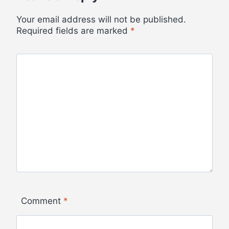
Your email address will not be published.
Required fields are marked
*
Comment
*