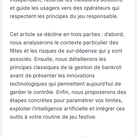
et guide les usagers vers des opérateurs qui
respectent les principes du jeu responsable.
Cet article se décline en trois parties : d’abord,
nous analyserons le contexte particulier des
fêtes et les risques de sur‑dépense qui y sont
associés. Ensuite, nous détaillerons les
principes classiques de la gestion de bankroll
avant de présenter les innovations
technologiques qui permettent aujourd’hui de
garder le contrôle. Enfin, nous proposerons des
étapes concrètes pour paramétrer vos limites,
exploiter l’intelligence artificielle et intégrer ces
outils à votre routine de jeu festive.