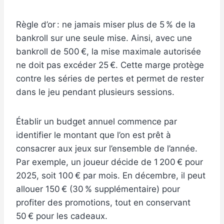
Règle d’or : ne jamais miser plus de 5 % de la
bankroll sur une seule mise. Ainsi, avec une
bankroll de 500 €, la mise maximale autorisée
ne doit pas excéder 25 €. Cette marge protège
contre les séries de pertes et permet de rester
dans le jeu pendant plusieurs sessions.
Établir un budget annuel commence par
identifier le montant que l’on est prêt à
consacrer aux jeux sur l’ensemble de l’année.
Par exemple, un joueur décide de 1 200 € pour
2025, soit 100 € par mois. En décembre, il peut
allouer 150 € (30 % supplémentaire) pour
profiter des promotions, tout en conservant
50 € pour les cadeaux.