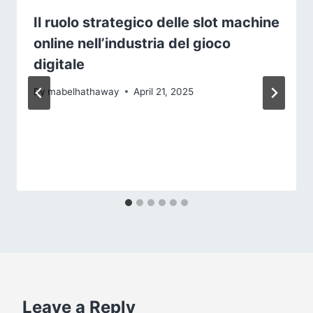
Il ruolo strategico delle slot machine
online nell’industria del gioco
digitale
By
mabelhathaway
April 21, 2025
Leave a Reply