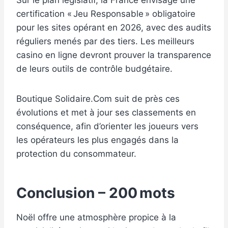
Sur le plan législatif, la France envisage une
certification « Jeu Responsable » obligatoire
pour les sites opérant en 2026, avec des audits
réguliers menés par des tiers. Les meilleurs
casino en ligne devront prouver la transparence
de leurs outils de contrôle budgétaire.
Boutique Solidaire.Com suit de près ces
évolutions et met à jour ses classements en
conséquence, afin d’orienter les joueurs vers
les opérateurs les plus engagés dans la
protection du consommateur.
Conclusion – 200 mots
Noël offre une atmosphère propice à la