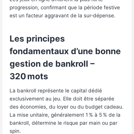
progression, confirmant que la période festive
est un facteur aggravant de la sur‑dépense.
Les principes
fondamentaux d’une bonne
gestion de bankroll –
320 mots
La bankroll représente le capital dédié
exclusivement au jeu. Elle doit être séparée
des économies, du loyer ou du budget cadeau.
La mise unitaire, généralement 1 % à 5 % de la
bankroll, détermine le risque par main ou par
spin.