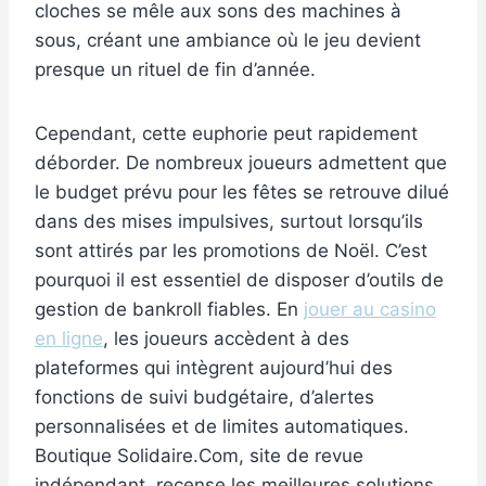
cloches se mêle aux sons des machines à
sous, créant une ambiance où le jeu devient
presque un rituel de fin d’année.
Cependant, cette euphorie peut rapidement
déborder. De nombreux joueurs admettent que
le budget prévu pour les fêtes se retrouve dilué
dans des mises impulsives, surtout lorsqu’ils
sont attirés par les promotions de Noël. C’est
pourquoi il est essentiel de disposer d’outils de
gestion de bankroll fiables. En
jouer au casino
en ligne
, les joueurs accèdent à des
plateformes qui intègrent aujourd’hui des
fonctions de suivi budgétaire, d’alertes
personnalisées et de limites automatiques.
Boutique Solidaire.Com, site de revue
indépendant, recense les meilleures solutions