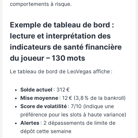
comportements à risque.
Exemple de tableau de bord :
lecture et interprétation des
indicateurs de santé financière
du joueur – 130 mots
Le tableau de bord de LeoVegas affiche :
Solde actuel
: 312 €
Mise moyenne
: 12 € (3,8 % de la bankroll)
Score de volatilité
: 7/10 (indique une
préférence pour les slots à haute variance)
Alertes
: 2 dépassements de limite de
dépôt cette semaine