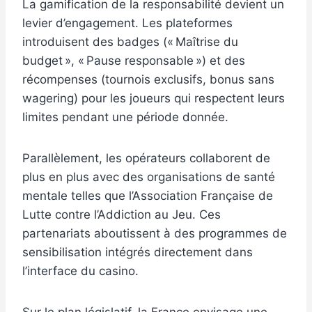
La gamification de la responsabilité devient un
levier d’engagement. Les plateformes
introduisent des badges (« Maîtrise du
budget », « Pause responsable ») et des
récompenses (tournois exclusifs, bonus sans
wagering) pour les joueurs qui respectent leurs
limites pendant une période donnée.
Parallèlement, les opérateurs collaborent de
plus en plus avec des organisations de santé
mentale telles que l’Association Française de
Lutte contre l’Addiction au Jeu. Ces
partenariats aboutissent à des programmes de
sensibilisation intégrés directement dans
l’interface du casino.