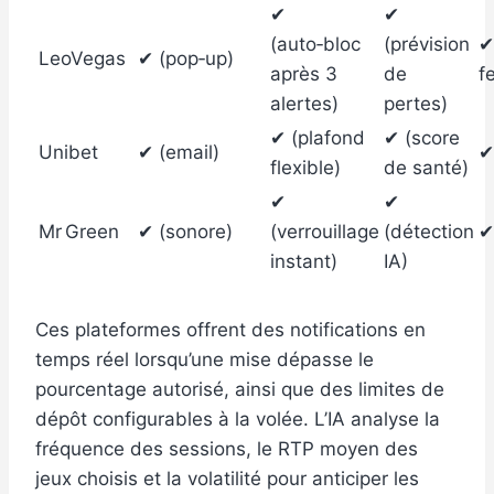
✔
✔
(auto‑bloc
(prévision
✔
LeoVegas
✔ (pop‑up)
après 3
de
fe
alertes)
pertes)
✔ (plafond
✔ (score
Unibet
✔ (email)
✔
flexible)
de santé)
✔
✔
Mr Green
✔ (sonore)
(verrouillage
(détection
✔
instant)
IA)
Ces plateformes offrent des notifications en
temps réel lorsqu’une mise dépasse le
pourcentage autorisé, ainsi que des limites de
dépôt configurables à la volée. L’IA analyse la
fréquence des sessions, le RTP moyen des
jeux choisis et la volatilité pour anticiper les