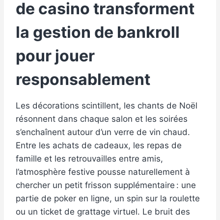
de casino transforment
la gestion de bankroll
pour jouer
responsablement
Les décorations scintillent, les chants de Noël
résonnent dans chaque salon et les soirées
s’enchaînent autour d’un verre de vin chaud.
Entre les achats de cadeaux, les repas de
famille et les retrouvailles entre amis,
l’atmosphère festive pousse naturellement à
chercher un petit frisson supplémentaire : une
partie de poker en ligne, un spin sur la roulette
ou un ticket de grattage virtuel. Le bruit des