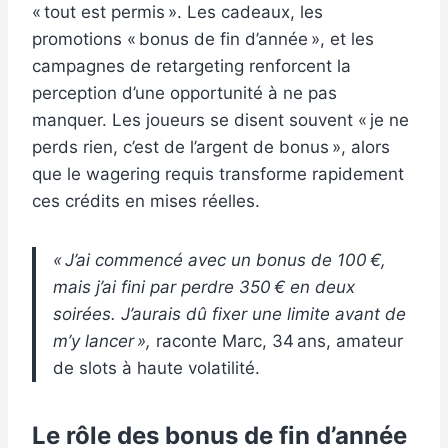
« tout est permis ». Les cadeaux, les
promotions « bonus de fin d’année », et les
campagnes de retargeting renforcent la
perception d’une opportunité à ne pas
manquer. Les joueurs se disent souvent « je ne
perds rien, c’est de l’argent de bonus », alors
que le wagering requis transforme rapidement
ces crédits en mises réelles.
« J’ai commencé avec un bonus de 100 €,
mais j’ai fini par perdre 350 € en deux
soirées. J’aurais dû fixer une limite avant de
m’y lancer »,
raconte Marc, 34 ans, amateur
de slots à haute volatilité.
Le rôle des bonus de fin d’année