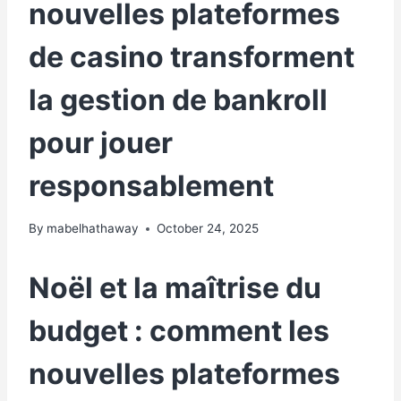
nouvelles plateformes
de casino transforment
la gestion de bankroll
pour jouer
responsablement
By
mabelhathaway
October 24, 2025
Noël et la maîtrise du
budget : comment les
nouvelles plateformes