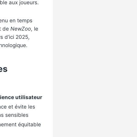
ble aux joueurs.
tenu en temps
rt de
NewZoo
, le
s d’ici 2025,
echnologique.
es
ience utilisateur
ce et évite les
ns sensibles
nement équitable