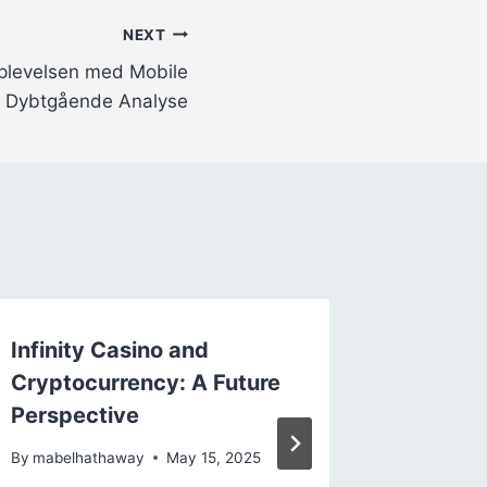
NEXT
oplevelsen med Mobile
 Dybtgående Analyse
Infinity Casino and
Live Ca
Cryptocurrency: A Future
jeux en
Perspective
redéfin
du joue
By
mabelhathaway
May 15, 2025