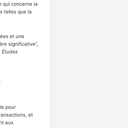
e qui concerne la
 telles que la
cées et une
re significative”,
s Études
e
lle pour
ransactions, et
nt aux