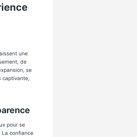
rience
aissent une
ssement, de
expansion, se
s captivante,
sparence
eux pour se
. La confiance