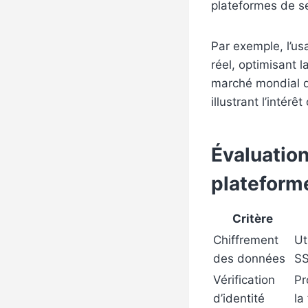
plateformes de se
Par exemple, l’us
réel, optimisant l
marché mondial de
illustrant l’intér
Évaluation 
plateform
Critère
Chiffrement
Ut
des données
SS
Vérification
Pr
d’identité
la