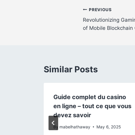
Post
PREVIOUS
Revolutionizing Gami
navigation
of Mobile Blockchai
Similar Posts
a nel
Guide complet du casino
ze
en ligne – tout ce que vous
nno
devez savoir
amiche
By
mabelhathaway
May 6, 2025