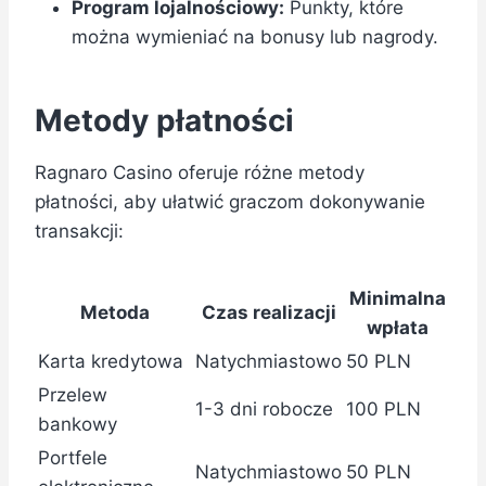
Program lojalnościowy:
Punkty, które
można wymieniać na bonusy lub nagrody.
Metody płatności
Ragnaro Casino oferuje różne metody
płatności, aby ułatwić graczom dokonywanie
transakcji:
Minimalna
Metoda
Czas realizacji
wpłata
Karta kredytowa
Natychmiastowo
50 PLN
Przelew
1-3 dni robocze
100 PLN
bankowy
Portfele
Natychmiastowo
50 PLN