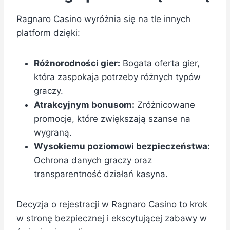
Ragnaro Casino wyróżnia się na tle innych
platform dzięki:
Różnorodności gier:
Bogata oferta gier,
która zaspokaja potrzeby różnych typów
graczy.
Atrakcyjnym bonusom:
Zróżnicowane
promocje, które zwiększają szanse na
wygraną.
Wysokiemu poziomowi bezpieczeństwa:
Ochrona danych graczy oraz
transparentność działań kasyna.
Decyzja o rejestracji w Ragnaro Casino to krok
w stronę bezpiecznej i ekscytującej zabawy w