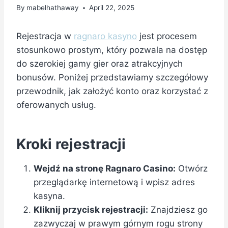
By
mabelhathaway
April 22, 2025
Rejestracja w
ragnaro kasyno
jest procesem
stosunkowo prostym, który pozwala na dostęp
do szerokiej gamy gier oraz atrakcyjnych
bonusów. Poniżej przedstawiamy szczegółowy
przewodnik, jak założyć konto oraz korzystać z
oferowanych usług.
Kroki rejestracji
Wejdź na stronę Ragnaro Casino:
Otwórz
przeglądarkę internetową i wpisz adres
kasyna.
Kliknij przycisk rejestracji:
Znajdziesz go
zazwyczaj w prawym górnym rogu strony