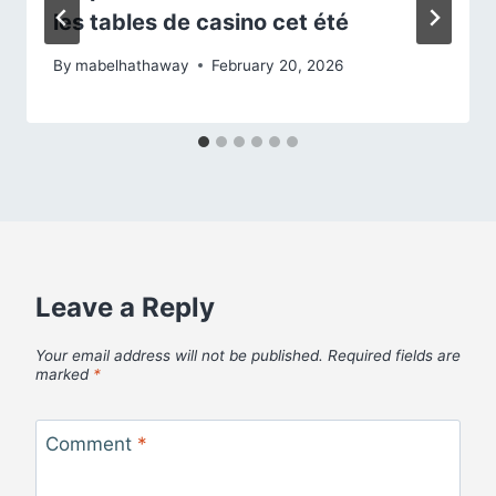
les tables de casino cet été
By
mabelhathaway
February 20, 2026
Leave a Reply
Your email address will not be published.
Required fields are
marked
*
Comment
*