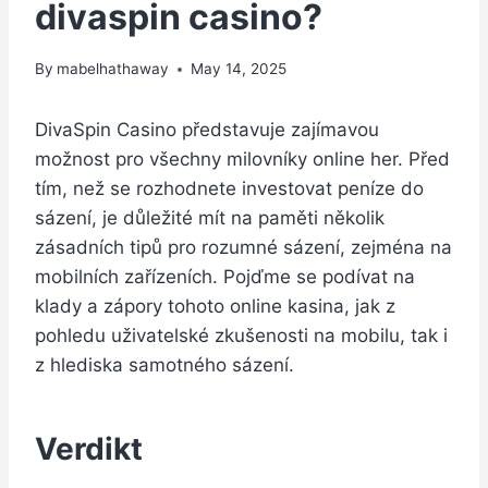
divaspin casino?
By
mabelhathaway
May 14, 2025
DivaSpin Casino představuje zajímavou
možnost pro všechny milovníky online her. Před
tím, než se rozhodnete investovat peníze do
sázení, je důležité mít na paměti několik
zásadních tipů pro rozumné sázení, zejména na
mobilních zařízeních. Pojďme se podívat na
klady a zápory tohoto online kasina, jak z
pohledu uživatelské zkušenosti na mobilu, tak i
z hlediska samotného sázení.
Verdikt