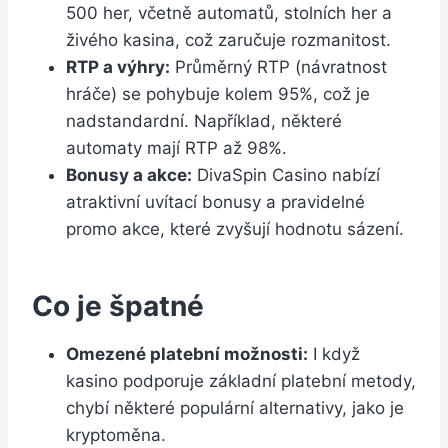
500 her, včetně automatů, stolních her a
živého kasina, což zaručuje rozmanitost.
RTP a výhry:
Průměrný RTP (návratnost
hráče) se pohybuje kolem 95%, což je
nadstandardní. Například, některé
automaty mají RTP až 98%.
Bonusy a akce:
DivaSpin Casino nabízí
atraktivní uvítací bonusy a pravidelné
promo akce, které zvyšují hodnotu sázení.
Co je špatné
Omezené platební možnosti:
I když
kasino podporuje základní platební metody,
chybí některé populární alternativy, jako je
kryptoměna.