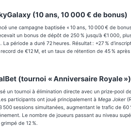
ckyGalaxy (10 ans, 10 000 € de bonus)
ncé une campagne baptisée « 10 ans, 10 000 € de bonu
ecevait un bonus de dépôt de 250 % jusqu’à €1 000, plu
e
. La période a duré 72 heures. Résultat : +27 % d’inscrip
record de €12 M, et un taux de rétention de 45 % après l
alBet (tournoi « Anniversaire Royale »)
sé un tournoi à élimination directe avec un prize‑pool d
Les participants ont joué principalement à
Mega Joker
(R
3 500 sessions simultanées, augmentant le trafic de 60
vénement. Le nombre de joueurs passant au niveau supé
grimpé de 12 %.