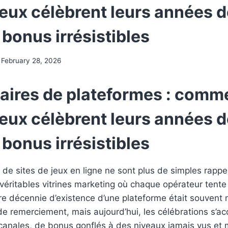
 jeux célèbrent leurs années 
bonus irrésistibles
February 28, 2026
aires de plateformes : comme
 jeux célèbrent leurs années 
bonus irrésistibles
 de sites de jeux en ligne ne sont plus de simples rappel
éritables vitrines marketing où chaque opérateur tente
ère décennie d’existence d’une plateforme était souvent
e remerciement, mais aujourd’hui, les célébrations s’
anales, de bonus gonflés à des niveaux jamais vus et