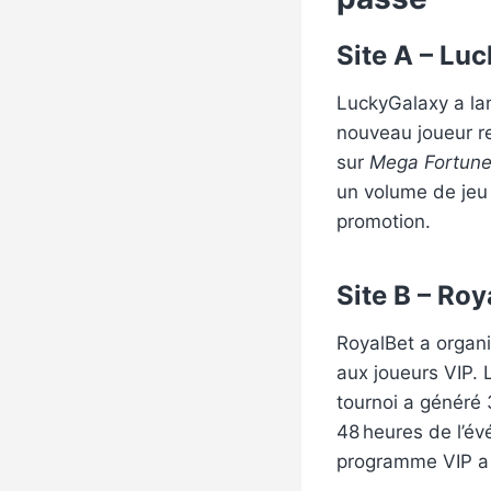
Site A – Lu
LuckyGalaxy a la
nouveau joueur r
sur
Mega Fortun
un volume de jeu 
promotion.
Site B – Roy
RoyalBet a organi
aux joueurs VIP. 
tournoi a généré 
48 heures de l’é
programme VIP a 