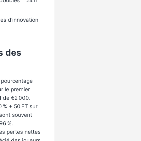
 doublés
24 h
es d’innovation
s des
e pourcentage
ur le premier
d de €2 000.
00 % + 50 FT sur
 sont souvent
 96 %.
es pertes nettes
écié des joueurs