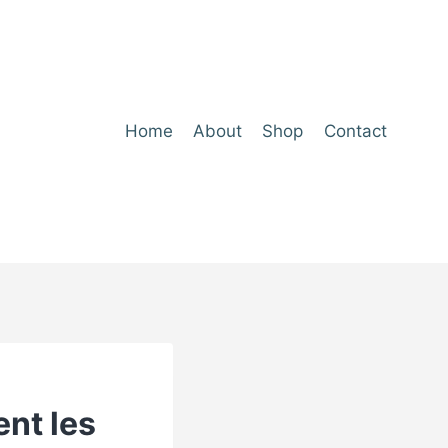
Home
About
Shop
Contact
nt les