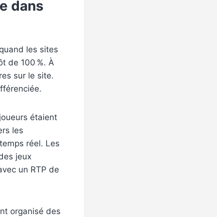
re dans
quand les sites
ôt de 100 %. À
s sur le site.
fférenciée.
joueurs étaient
rs les
temps réel. Les
des jeux
vec un RTP de
ont organisé des