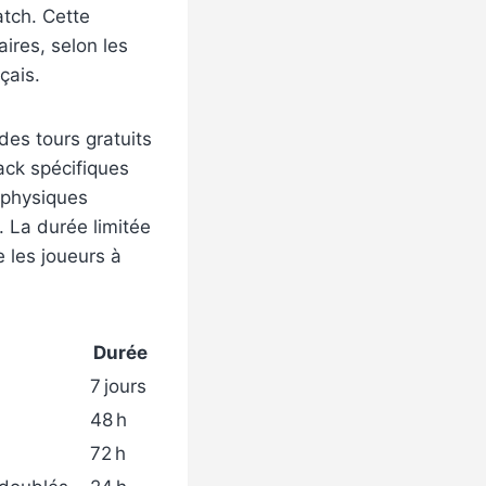
atch. Cette
ires, selon les
çais.
des tours gratuits
ack spécifiques
 physiques
 La durée limitée
 les joueurs à
Durée
7 jours
48 h
72 h