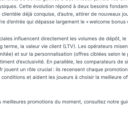
siques. Cette évolution répond à deux besoins fondame
e clientèle déjà conquise, d’autre, attirer de nouveaux jo
re d’entrée qui dépasse largement le « welcome bonus »
ciales influencent directement les volumes de dépôt, l
g terme, la valeur vie client (LTV). Les opérateurs misent
mitée) et sur la personnalisation (offres ciblées selon l
timent d’exclusivité. En parallèle, les comparateurs de
r jouent un rôle crucial : ils recensent chaque promotion
onditions et aident les joueurs à choisir la meilleure of
es meilleures promotions du moment, consultez notre gu