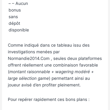
– – Aucun
bonus
sans
dépôt
disponible
Comme indiqué dans ce tableau issu des
investigations menées par
Normandie2014.Com , seules deux plateformes
offrent réellement une combinaison favorable
(
montant raisonnable + wagering modéré +
large sélection game
) permettant ainsi au
joueur avisé d’en profiter pleinement.
Pour repérer rapidement ces bons plans :