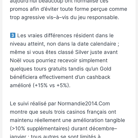
aujourd’hui beaucoup ont normalisé ces
promos afin d’éviter toute forme perçue comme
trop agressive vis–à–vis du jeu responsable.
Les vraies différences résident dans le
niveau atteint, non dans la date calendaire ;
même si vous êtes classé Silver juste avant
Noël vous pourriez recevoir simplement
quelques tours gratuits tandis qu’un Gold
bénéficiera effectivement d’un cashback
amélioré (+15% vs +5%).
Le suivi réalisé par Normandie2014.Com
montre que seuls trois casinos français ont
maintenu réellement une amélioration tangible
(>10% supplémentaires) durant décembre–
janvier ; tous autres se sont limités à