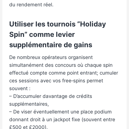
du rendement réel.
Utiliser les tournois “Holiday
Spin” comme levier
supplémentaire de gains
De nombreux opérateurs organisent
simultanément des concours où chaque spin
effectué compte comme point entrant; cumuler
ces sessions avec vos free‑spins permet
souvent :
– D’accumuler davantage de crédits
supplémentaires,
– De viser éventuellement une place podium
donnant droit à un jackpot fixe (souvent entre
£500 et £2000).