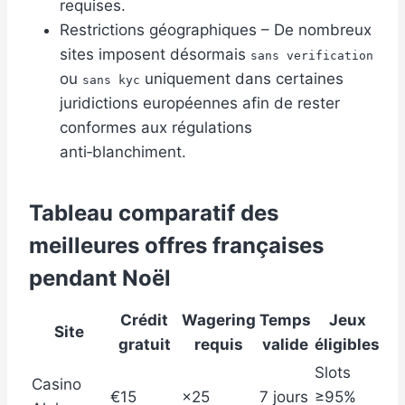
requises.
Restrictions géographiques – De nombreux
sites imposent désormais
sans verification
ou
uniquement dans certaines
sans kyc
juridictions européennes afin de rester
conformes aux régulations
anti‑blanchiment.
Tableau comparatif des
meilleures offres françaises
pendant Noël
Crédit
Wagering
Temps
Jeux
Site
gratuit
requis
valide
éligibles
Slots
Casino
€15
×25
7 jours
≥95%