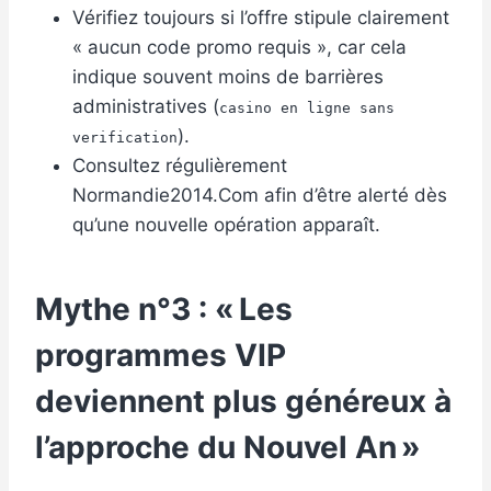
Vérifiez toujours si l’offre stipule clairement
« aucun code promo requis », car cela
indique souvent moins de barrières
administratives (
casino en ligne sans
).
verification
Consultez régulièrement
Normandie2014.Com afin d’être alerté dès
qu’une nouvelle opération apparaît.
Mythe n°3 : « Les
programmes VIP
deviennent plus généreux à
l’approche du Nouvel An »