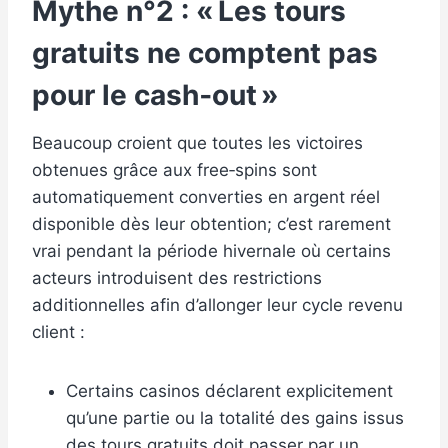
Mythe n°2 : « Les tours
gratuits ne comptent pas
pour le cash‑out »
Beaucoup croient que toutes les victoires
obtenues grâce aux free‑spins sont
automatiquement converties en argent réel
disponible dès leur obtention; c’est rarement
vrai pendant la période hivernale où certains
acteurs introduisent des restrictions
additionnelles afin d’allonger leur cycle revenu
client :
Certains casinos déclarent explicitement
qu’une partie ou la totalité des gains issus
des tours gratuits doit passer par un