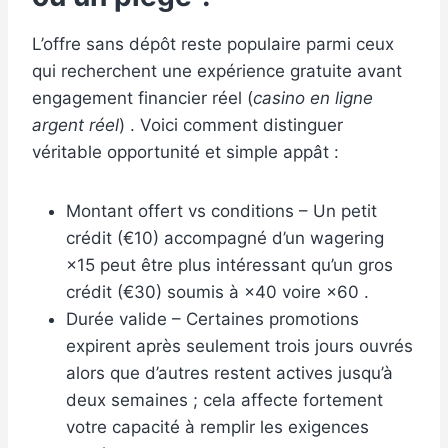
L’offre sans dépôt reste populaire parmi ceux
qui recherchent une expérience gratuite avant
engagement financier réel (
casino en ligne
argent réel
) . Voici comment distinguer
véritable opportunité et simple appât :
Montant offert vs conditions – Un petit
crédit (€10) accompagné d’un wagering
×15 peut être plus intéressant qu’un gros
crédit (€30) soumis à ×40 voire ×60 .
Durée valide – Certaines promotions
expirent après seulement trois jours ouvrés
alors que d’autres restent actives jusqu’à
deux semaines ; cela affecte fortement
votre capacité à remplir les exigences