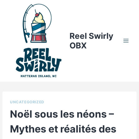
Skip
to
content
Reel Swirly
OBX
UNCATEGORIZED
Noël sous les néons –
Mythes et réalités des