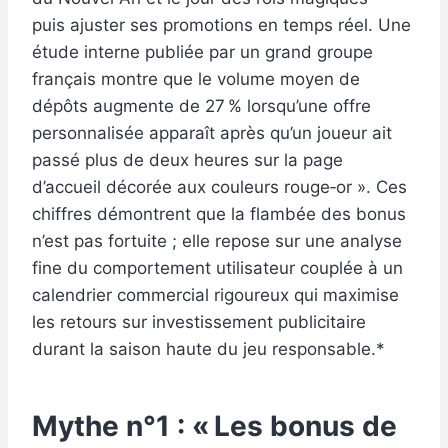
puis ajuster ses promotions en temps réel. Une
étude interne publiée par un grand groupe
français montre que le volume moyen de
dépôts augmente de 27 % lorsqu’une offre
personnalisée apparaît après qu’un joueur ait
passé plus de deux heures sur la page
d’accueil décorée aux couleurs rouge‑or ». Ces
chiffres démontrent que la flambée des bonus
n’est pas fortuite ; elle repose sur une analyse
fine du comportement utilisateur couplée à un
calendrier commercial rigoureux qui maximise
les retours sur investissement publicitaire
durant la saison haute du jeu responsable.*
Mythe n°1 : « Les bonus de