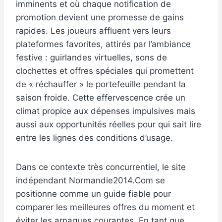
imminents et où chaque notification de
promotion devient une promesse de gains
rapides. Les joueurs affluent vers leurs
plateformes favorites, attirés par l’ambiance
festive : guirlandes virtuelles, sons de
clochettes et offres spéciales qui promettent
de « réchauffer » le portefeuille pendant la
saison froide. Cette effervescence crée un
climat propice aux dépenses impulsives mais
aussi aux opportunités réelles pour qui sait lire
entre les lignes des conditions d’usage.
Dans ce contexte très concurrentiel, le site
indépendant Normandie2014.Com se
positionne comme un guide fiable pour
comparer les meilleures offres du moment et
éviter les arnaques courantes. En tant que