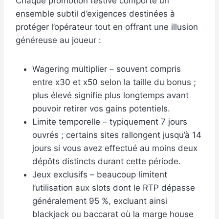
Chaque promotion festive comporte un
ensemble subtil d’exigences destinées à
protéger l’opérateur tout en offrant une illusion
généreuse au joueur :
Wagering multiplier – souvent compris
entre x30 et x50 selon la taille du bonus ;
plus élevé signifie plus longtemps avant
pouvoir retirer vos gains potentiels.
Limite temporelle – typiquement 7 jours
ouvrés ; certains sites rallongent jusqu’à 14
jours si vous avez effectué au moins deux
dépôts distincts durant cette période.
Jeux exclusifs – beaucoup limitent
l’utilisation aux slots dont le RTP dépasse
généralement 95 %, excluant ainsi
blackjack ou baccarat où la marge house