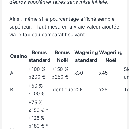
d’euros supplémentaires sans mise initiale.
Ainsi, même si le pourcentage affiché semble
supérieur, il faut mesurer la vraie valeur ajoutée
via le tableau comparatif suivant :
Bonus
Bonus
Wagering
Wagering
Casino
standard
Noël
standard
Noël
+100 %
+150 %
Sl
A
x30
x45
≤200 €
≤250 €
u
+50 %
B
Identique
x25
x25
To
≤100 €
+75 %
≤150 € *
+125 %
≤180 € *