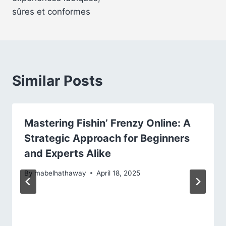
sûres et conformes
Similar Posts
Mastering Fishin’ Frenzy Online: A
Strategic Approach for Beginners
and Experts Alike
By
mabelhathaway
April 18, 2025