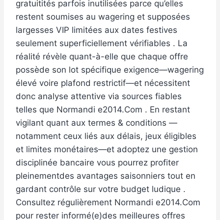
gratuitités parfois inutilisées parce qu’elles
restent soumises au wagering et supposées
largesses VIP limitées aux dates festives
seulement superficiellement vérifiables . La
réalité révèle quant-à-elle que chaque offre
possède son lot spécifique exigence—wagering
élevé voire plafond restrictif—et nécessitent
donc analyse attentive via sources fiables
telles que Normandi e2014.Com . En restant
vigilant quant aux termes & conditions ­—
notamment ceux liés aux délais, jeux éligibles
et limites monétaires­—et adoptez une gestion
disciplinée bancaire vous pourrez profiter
pleinementdes avantages saisonniers tout en
gardant contrôle sur votre budget ludique .
Consultez régulièrement Normandi e2014.Com
pour rester informé(e)des meilleures offres