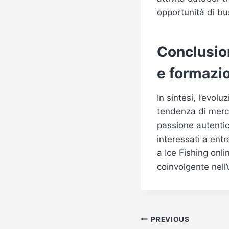
opportunità di bu
Conclusio
e formazi
In sintesi, l’evol
tendenza di merca
passione autentic
interessati a entr
a Ice Fishing onl
coinvolgente nell
Post
PREVIOUS