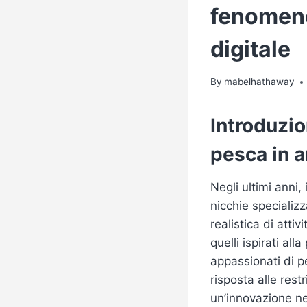
fenomeno
digitale
By
mabelhathaway
Introduzio
pesca in a
Negli ultimi anni,
nicchie specializ
realistica di attiv
quelli ispirati all
appassionati di 
risposta alle res
un’innovazione ne