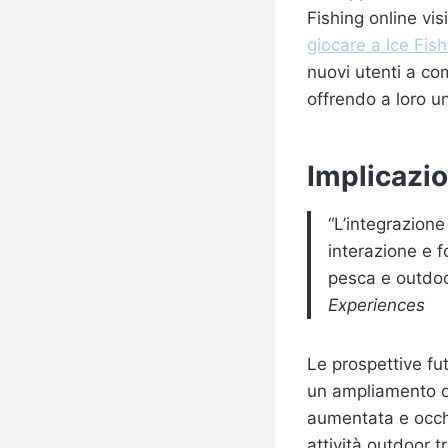
Fishing online vis
giocare a Ice Fish
nuovi utenti a co
offrendo a loro u
Implicazio
“L’integrazione
interazione e f
pesca e outdoor
Experiences
Le prospettive fu
un ampliamento de
aumentata e occhi
attività outdoor t