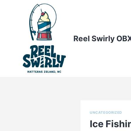
Skip
to
content
Reel Swirly OB
UNCATEGORIZED
Ice Fishi