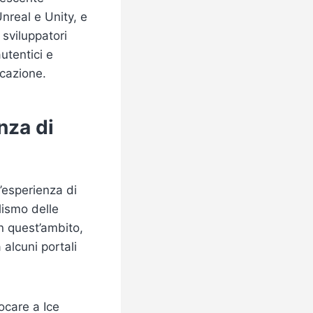
nreal e Unity, e
 sviluppatori
utentici e
ucazione.
enza di
’esperienza di
lismo delle
In quest’ambito,
 alcuni portali
iocare a Ice