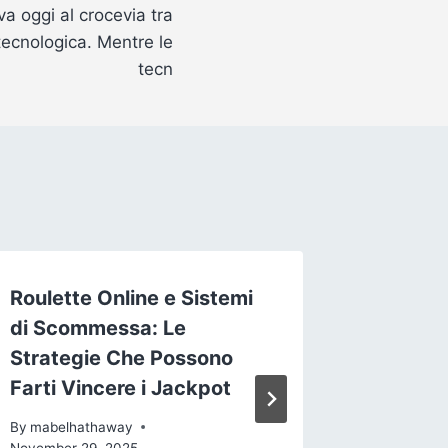
va oggi al crocevia tra
tecnologica. Mentre le
tecn
Roulette Online e Sistemi
Die Ent
di Scommessa: Le
Online
Strategie Che Possono
Ein tief
Farti Vincere i Jackpot
By
mabelh
By
mabelhathaway
November 29, 2025