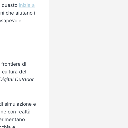
in questo
inizia a
ni che aiutano i
nsapevole,
frontiere di
 cultura del
Digital Outdoor
di simulazione e
ne con realtà
perimentano
icchia e