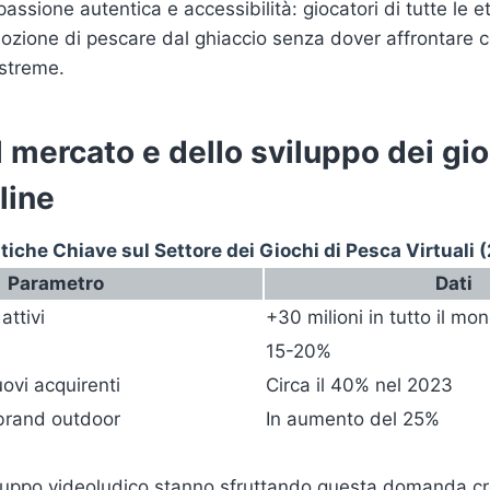
assione autentica e accessibilità: giocatori di tutte le 
ozione di pescare dal ghiaccio senza dover affrontare c
streme.
l mercato e dello sviluppo dei gio
line
stiche Chiave sul Settore dei Giochi di Pesca Virtuali 
Parametro
Dati
attivi
+30 milioni in tutto il mo
15-20%
ovi acquirenti
Circa il 40% nel 2023
brand outdoor
In aumento del 25%
iluppo videoludico stanno sfruttando questa domanda c