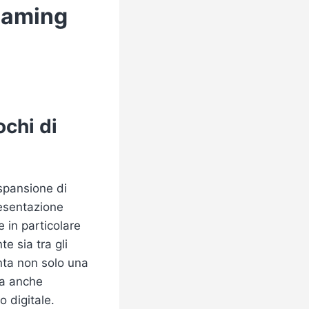
gaming
ochi di
espansione di
resentazione
 e in particolare
e sia tra gli
nta non solo una
ma anche
 digitale.