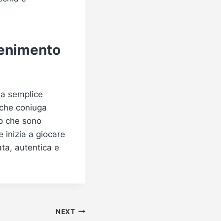
tenimento
una semplice
 che coniuga
ro che sono
e inizia a giocare
ata, autentica e
NEXT