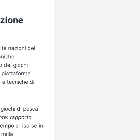
izione
lte nazioni del
cniche,
o dei giochi
u piattaforme
i e tecniche di
 giochi di pesca
nte: rapporto
tempo e risorse in
 nella