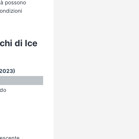
età possono
ondizioni
chi di Ice
(2023)
ndo
rescente