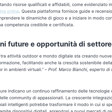
itando risorse qualificati e affidabili, come evidenziato 
ing online
. Questa piattaforma fornisce guide e recensio
mprendere le dinamiche di gioco e a iniziare in modo co
na competenza credibile e certificata.
ni future e opportunità di settore
 tra attività outdoor e mondo digitale sta creando nuove 
ormazione, facilitando anche la crescita sostenibile della
 in ambienti virtuali.” –
Prof. Marco Bianchi, esperto di 
ture indicano un continuo raffinamento delle tecnologie 
lle community di appassionati. La crescente integrazio
ali intelligenti potrebbe trasformare il modo in cui si s
ramite dispositivi digitali, aprendosi a nuovi mercati di n