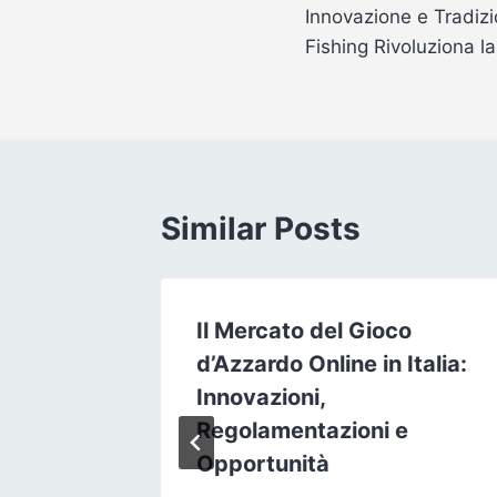
Innovazione e Tradizi
navigation
Fishing Rivoluziona l
Similar Posts
Il Mercato del Gioco
s
d’Azzardo Online in Italia:
Innovazioni,
Regolamentazioni e
, 2025
Opportunità