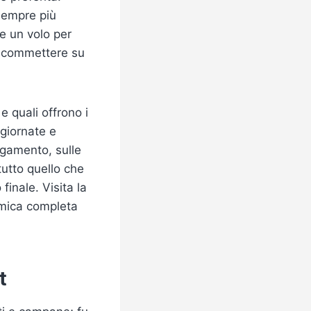
 sempre più
e un volo per
 scommettere su
e quali offrono i
ggiornate e
pagamento, sulle
tutto quello che
finale. Visita la
mica completa
t