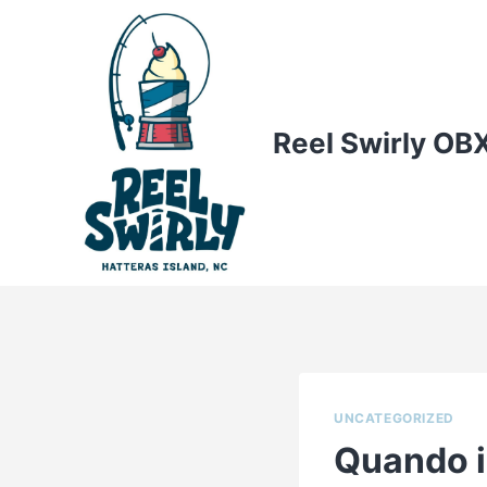
Skip
to
content
Reel Swirly OB
UNCATEGORIZED
Quando i