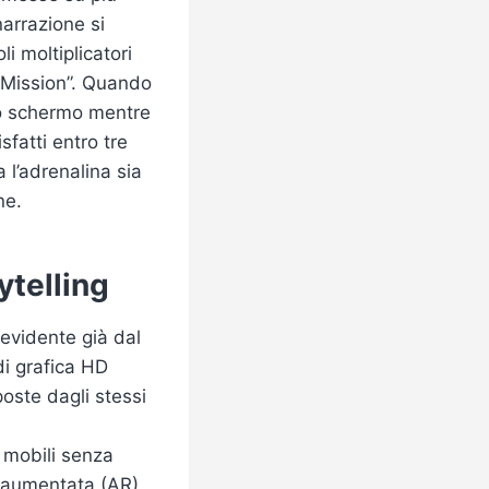
narrazione si
i moltiplicatori
d Mission”. Quando
lo schermo mentre
sfatti entro tre
 l’adrenalina sia
ne.
ytelling
 evidente già dal
di grafica HD
oste dagli stessi
i mobili senza
à aumentata (AR)