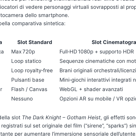
iocatori di vedere personaggi virtuali sovrapposti al pr
fotocamera dello smartphone.
bella comparativa sintetica:
a
Slot Standard
Slot Cinematogra
ca
Max 720p
Full‑HD 1080p + supporto HDR
Loop statico
Sequenze cinematiche con mot
Loop royalty‑free
Brani originali orchestrali/licenzi
Pulsanti base
Mini‑giochi interattivi integrati 
r
Flash / Canvas
WebGL + shader avanzati
Nessuno
Opzioni AR su mobile / VR opzi
della slot
The Dark Knight – Gotham Heist
, gli effetti so
registrati sul set originale del film (“sirene”, “sparks”) s
rtante per aumentare l’immersione sensoriale dell’utente