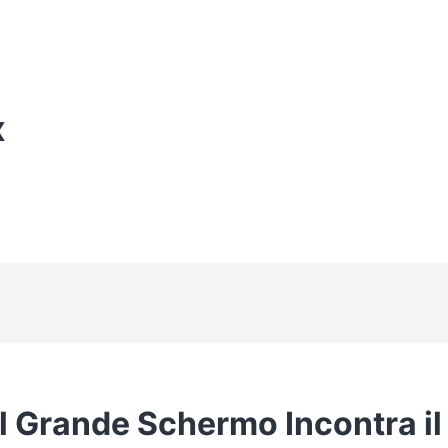
X
l Grande Schermo Incontra il