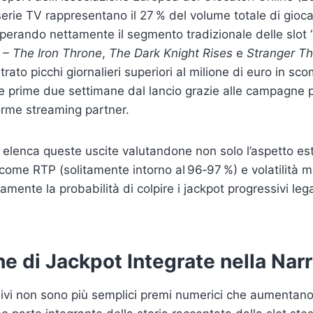
serie TV rappresentano il 27 % del volume totale di gioca
perando nettamente il segmento tradizionale delle slot “f
– The Iron Throne
,
The Dark Knight Rises
e
Stranger Th
rato picchi giornalieri superiori al milione di euro in s
e prime due settimane dal lancio grazie alle campagne 
orme streaming partner.
 elenca queste uscite valutandone non solo l’aspetto e
 come RTP (solitamente intorno al 96‑97 %) e volatilità 
amente la probabilità di colpire i jackpot progressivi lega
e di Jackpot Integrate nella Nar
sivi non sono più semplici premi numerici che aumentano