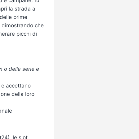
tti e campane; fu
prì la strada al
delle prime
co, dimostrando che
erare picchi di
m o della serie e
i e accettano
one della loro
canale
24), le slot