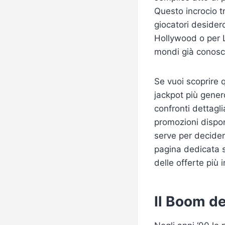
Questo incrocio t
giocatori desider
Hollywood o per 
mondi già conosci
Se vuoi scoprire q
jackpot più gener
confronti dettagli
promozioni disponi
serve per decidere
pagina dedicata
delle offerte più 
Il Boom de