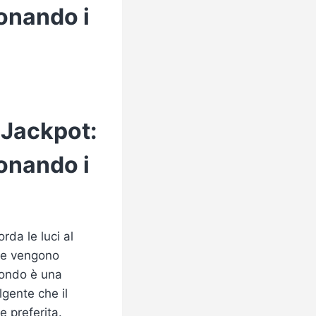
onando i
 Jackpot:
onando i
rda le luci al
rte vengono
sfondo è una
lgente che il
e preferita.