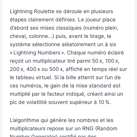
Lightning Roulette se déroule en plusieurs
étapes clairement définies. Le joueur place
d’abord ses mises classiques (numéro plein,
cheval, colonne…) puis, avant le tirage, le
système sélectionne aléatoirement un à six
« Lightning Numbers ». Chaque numéro éclairé
reçoit un multiplicateur tiré parmi 50 x, 100 x,
200 x, 400 x ou 500 x, affiché en temps réel sur
le tableau virtuel. Si la bille atterrit sur l’un de
ces numéros, le gain de la mise standard est
multiplié par le facteur indiqué, créant ainsi un
pic de volatilité souvent supérieur à 10 %.
L’algorithme qui génère les nombres et les
multiplicateurs repose sur un RNG (Random
Number Generator) certifié par des