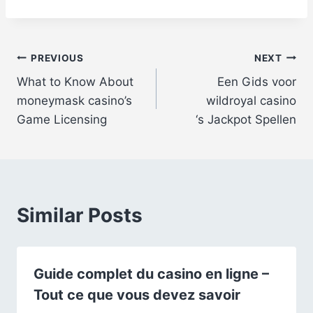
Post
PREVIOUS
NEXT
What to Know About
Een Gids voor
navigation
moneymask casino’s
wildroyal casino
Game Licensing
‘s Jackpot Spellen
Similar Posts
Guide complet du casino en ligne –
Tout ce que vous devez savoir