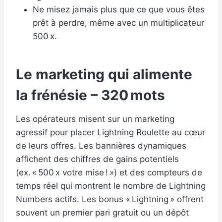
Ne misez jamais plus que ce que vous êtes
prêt à perdre, même avec un multiplicateur
500 x.
Le marketing qui alimente
la frénésie – 320 mots
Les opérateurs misent sur un marketing
agressif pour placer Lightning Roulette au cœur
de leurs offres. Les bannières dynamiques
affichent des chiffres de gains potentiels
(ex. « 500 x votre mise ! ») et des compteurs de
temps réel qui montrent le nombre de Lightning
Numbers actifs. Les bonus « Lightning » offrent
souvent un premier pari gratuit ou un dépôt