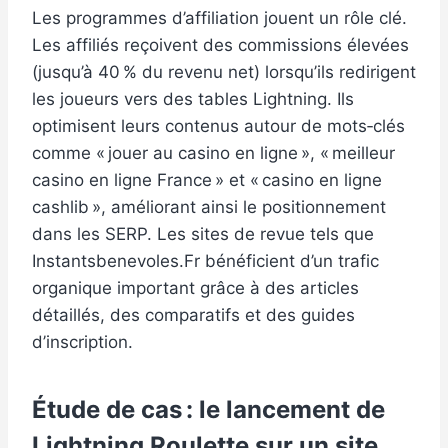
Les programmes d’affiliation jouent un rôle clé.
Les affiliés reçoivent des commissions élevées
(jusqu’à 40 % du revenu net) lorsqu’ils redirigent
les joueurs vers des tables Lightning. Ils
optimisent leurs contenus autour de mots‑clés
comme « jouer au casino en ligne », « meilleur
casino en ligne France » et « casino en ligne
cashlib », améliorant ainsi le positionnement
dans les SERP. Les sites de revue tels que
Instantsbenevoles.Fr bénéficient d’un trafic
organique important grâce à des articles
détaillés, des comparatifs et des guides
d’inscription.
Étude de cas : le lancement de
Lightning Roulette sur un site