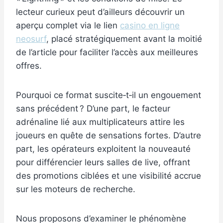
lecteur curieux peut d’ailleurs découvrir un
aperçu complet via le lien
casino en ligne
neosurf
, placé stratégiquement avant la moitié
de l’article pour faciliter l’accès aux meilleures
offres.
Pourquoi ce format suscite‑t‑il un engouement
sans précédent ? D’une part, le facteur
adrénaline lié aux multiplicateurs attire les
joueurs en quête de sensations fortes. D’autre
part, les opérateurs exploitent la nouveauté
pour différencier leurs salles de live, offrant
des promotions ciblées et une visibilité accrue
sur les moteurs de recherche.
Nous proposons d’examiner le phénomène