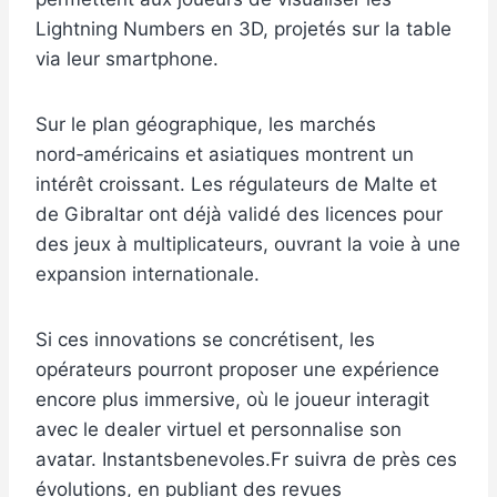
Lightning Numbers en 3D, projetés sur la table
via leur smartphone.
Sur le plan géographique, les marchés
nord‑américains et asiatiques montrent un
intérêt croissant. Les régulateurs de Malte et
de Gibraltar ont déjà validé des licences pour
des jeux à multiplicateurs, ouvrant la voie à une
expansion internationale.
Si ces innovations se concrétisent, les
opérateurs pourront proposer une expérience
encore plus immersive, où le joueur interagit
avec le dealer virtuel et personnalise son
avatar. Instantsbenevoles.Fr suivra de près ces
évolutions, en publiant des revues