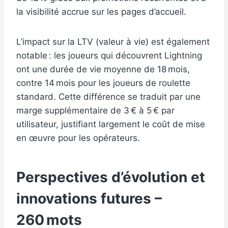
la visibilité accrue sur les pages d’accueil.
L’impact sur la LTV (valeur à vie) est également
notable : les joueurs qui découvrent Lightning
ont une durée de vie moyenne de 18 mois,
contre 14 mois pour les joueurs de roulette
standard. Cette différence se traduit par une
marge supplémentaire de 3 € à 5 € par
utilisateur, justifiant largement le coût de mise
en œuvre pour les opérateurs.
Perspectives d’évolution et
innovations futures –
260 mots