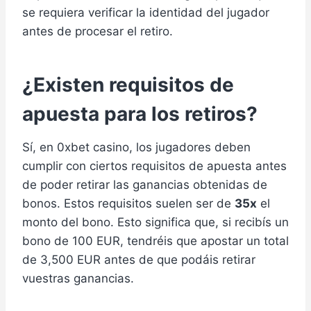
se requiera verificar la identidad del jugador
antes de procesar el retiro.
¿Existen requisitos de
apuesta para los retiros?
Sí, en 0xbet casino, los jugadores deben
cumplir con ciertos requisitos de apuesta antes
de poder retirar las ganancias obtenidas de
bonos. Estos requisitos suelen ser de
35x
el
monto del bono. Esto significa que, si recibís un
bono de 100 EUR, tendréis que apostar un total
de 3,500 EUR antes de que podáis retirar
vuestras ganancias.