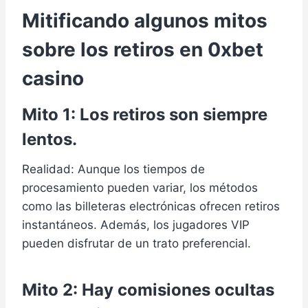
Mitificando algunos mitos
sobre los retiros en 0xbet
casino
Mito 1: Los retiros son siempre
lentos.
Realidad: Aunque los tiempos de
procesamiento pueden variar, los métodos
como las billeteras electrónicas ofrecen retiros
instantáneos. Además, los jugadores VIP
pueden disfrutar de un trato preferencial.
Mito 2: Hay comisiones ocultas