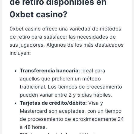
de retiro disponibles en
0xbet casino?
0xbet casino ofrece una variedad de métodos
de retiro para satisfacer las necesidades de
sus jugadores. Algunos de los más destacados
incluyen:
Transferencia bancaria:
Ideal para
aquellos que prefieren un método
tradicional. Los tiempos de procesamiento
pueden variar entre 2 y 5 días hábiles.
Tarjetas de crédito/débito:
Visa y
Mastercard son aceptadas, con un tiempo
de procesamiento de aproximadamente 24
a 48 horas.