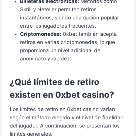
Billeteras electrónicas:
Métodos como
Skrill y Neteller permiten retiros
instantáneos, siendo una opción popular
entre los jugadores frecuentes.
Criptomonedas:
0xbet también acepta
retiros en varias criptomonedas, lo que
proporciona un nivel adicional de
anonimato y rapidez.
¿Qué límites de retiro
existen en 0xbet casino?
Los límites de retiro en 0xbet casino varían
según el método elegido y el nivel de fidelidad
del jugador. A continuación, se presentan los
límites generales: