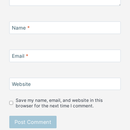
Name
*
Email
*
Website
Save my name, email, and website in this
browser for the next time I comment.