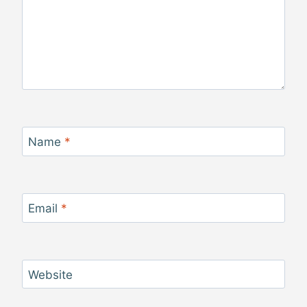
Name
*
Email
*
Website