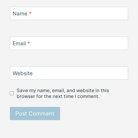
Name
*
Email
*
Website
Save my name, email, and website in this
browser for the next time I comment.