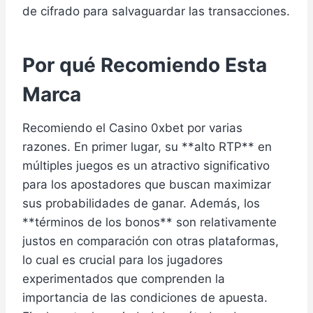
de cifrado para salvaguardar las transacciones.
Por qué Recomiendo Esta
Marca
Recomiendo el Casino 0xbet por varias
razones. En primer lugar, su **alto RTP** en
múltiples juegos es un atractivo significativo
para los apostadores que buscan maximizar
sus probabilidades de ganar. Además, los
**términos de los bonos** son relativamente
justos en comparación con otras plataformas,
lo cual es crucial para los jugadores
experimentados que comprenden la
importancia de las condiciones de apuesta.