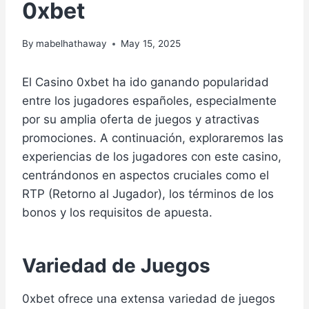
0xbet
By
mabelhathaway
May 15, 2025
El Casino 0xbet ha ido ganando popularidad
entre los jugadores españoles, especialmente
por su amplia oferta de juegos y atractivas
promociones. A continuación, exploraremos las
experiencias de los jugadores con este casino,
centrándonos en aspectos cruciales como el
RTP (Retorno al Jugador), los términos de los
bonos y los requisitos de apuesta.
Variedad de Juegos
0xbet ofrece una extensa variedad de juegos