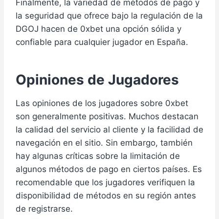
Finalmente, la variedad de métodos de pago y
la seguridad que ofrece bajo la regulación de la
DGOJ hacen de 0xbet una opción sólida y
confiable para cualquier jugador en España.
Opiniones de Jugadores
Las opiniones de los jugadores sobre 0xbet
son generalmente positivas. Muchos destacan
la calidad del servicio al cliente y la facilidad de
navegación en el sitio. Sin embargo, también
hay algunas críticas sobre la limitación de
algunos métodos de pago en ciertos países. Es
recomendable que los jugadores verifiquen la
disponibilidad de métodos en su región antes
de registrarse.