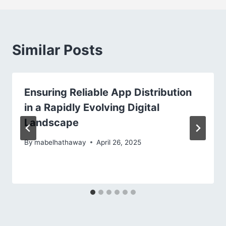
Similar Posts
Ensuring Reliable App Distribution
in a Rapidly Evolving Digital
Landscape
By
mabelhathaway
April 26, 2025