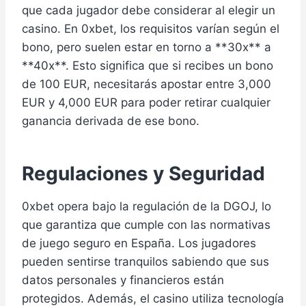
que cada jugador debe considerar al elegir un
casino. En 0xbet, los requisitos varían según el
bono, pero suelen estar en torno a **30x** a
**40x**. Esto significa que si recibes un bono
de 100 EUR, necesitarás apostar entre 3,000
EUR y 4,000 EUR para poder retirar cualquier
ganancia derivada de ese bono.
Regulaciones y Seguridad
0xbet opera bajo la regulación de la DGOJ, lo
que garantiza que cumple con las normativas
de juego seguro en España. Los jugadores
pueden sentirse tranquilos sabiendo que sus
datos personales y financieros están
protegidos. Además, el casino utiliza tecnología