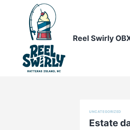
Skip
to
content
Reel Swirly OB
UNCATEGORIZED
Estate d