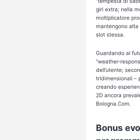
“tempesta di sabb
giri extra; nella
moltiplicatore pr
mantengono alta l
slot stessa.
Guardando al fut
“weather‑responsiv
dell’utente; secon
tridimensionali –
creando esperienz
2D ancora prevale
Bologna.Com.
Bonus evol