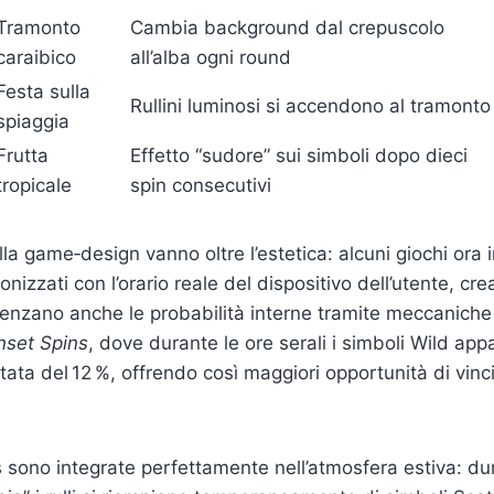
Tramonto
Cambia background dal crepuscolo
caraibico
all’alba ogni round
Festa sulla
Rullini luminosi si accendono al tramonto
spiaggia
Frutta
Effetto “sudore” sui simboli dopo dieci
tropicale
spin consecutivi
la game‑design vanno oltre l’estetica: alcuni giochi ora i
onizzati con l’orario reale del dispositivo dell’utente, crea
uenzano anche le probabilità interne tramite meccaniche 
nset Spins
, dove durante le ore serali i simboli Wild ap
ta del 12 %, offrendo così maggiori opportunità di vinci
 sono integrate perfettamente nell’atmosfera estiva: du