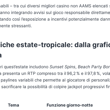
abili – tra cui diversi migliori casino non AAMS elencati
nno integrando avvisi sul gioco responsabile direttame
itando così l’esposizione a incentivi potenzialmente dan
mente stressanti.
iche estate‑tropicale: dalla grafi
a
ari quest’estate includono
Sunset Spins
,
Beach Party Bo
 presenta un RTP compreso tra il 96,2 % e il 97,8 %, vola
 paylines variabili che permette al giocatore di personali
acrificare la possibilità di colpire jackpot progressivi f
Tema
Funzione giorno‑notte