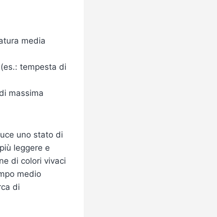
ratura media
o (es.: tempesta di
i di massima
duce uno stato di
 più leggere e
e di colori vivaci
tempo medio
rca di