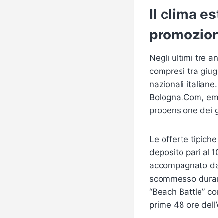
Il clima e
promozion
Negli ultimi tre a
compresi tra giug
nazionali italiane
Bologna.Com, emer
propensione dei g
Le offerte tipich
deposito pari al 1
accompagnato da 
scommesso durante
“Beach Battle” con 
prime 48 ore dell