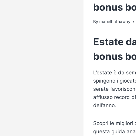
bonus bol
By
mabelhathaway
Estate d
bonus bol
L’estate è da sem
spingono i giocat
serate favoriscono
afflusso record di
dell’anno.
Scopri le migliori
questa guida anal