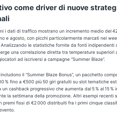
stivo come driver di nuove strateg
ali
nni i dati di traffico mostrano un incremento medio del 4
no e agosto, con picchi particolarmente marcati nei week
. Analizzando le statistiche fornite da fonti indipendent
ge una correlazione diretta tra temperature superiori a
iocatori ad iscriversi a campagne “Summer Blaze”.
e includono il “Summer Blaze Bonus”, un pacchetto comp
00 % fino a €500 più 50 giri gratuiti su slot tematiche est
un cashback progressivo che aumenta dal 5 % al 15 % i
 la settimana della promozione. Altri esempi recenti s
premi fissi di €2 000 distribuiti fra i primi cinque classif
’evento.