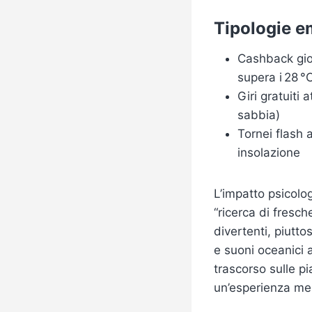
Tipologie e
Cashback gio
supera i 28 °
Giri gratuiti 
sabbia)
Tornei flash 
insolazione
L’impatto psicolo
“ricerca di fresc
divertenti, piutt
e suoni oceanici
trascorso sulle pi
un’esperienza m