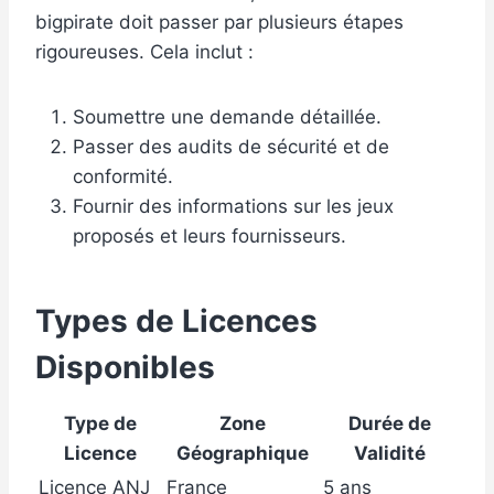
bigpirate doit passer par plusieurs étapes
rigoureuses. Cela inclut :
Soumettre une demande détaillée.
Passer des audits de sécurité et de
conformité.
Fournir des informations sur les jeux
proposés et leurs fournisseurs.
Types de Licences
Disponibles
Type de
Zone
Durée de
Licence
Géographique
Validité
Licence ANJ
France
5 ans