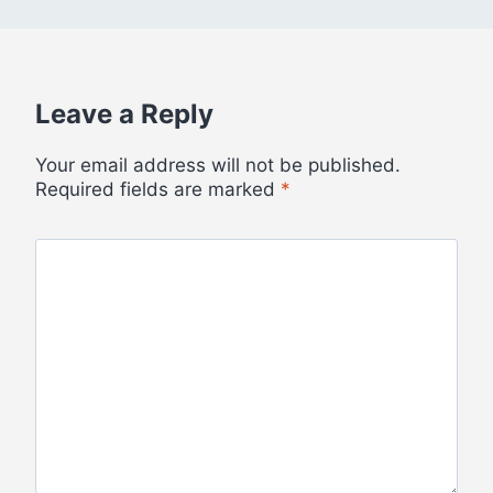
Leave a Reply
Your email address will not be published.
Required fields are marked
*