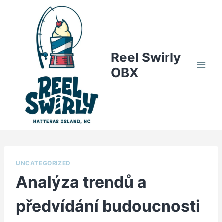
Skip
to
content
Reel Swirly
OBX
UNCATEGORIZED
Analýza trendů a
předvídání budoucnosti