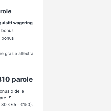
role
quisiti wagering
 bonus
 bonus
e grazie all’extra
310 parole
bonus o delle
are. Si
 30 × €5 = €150).