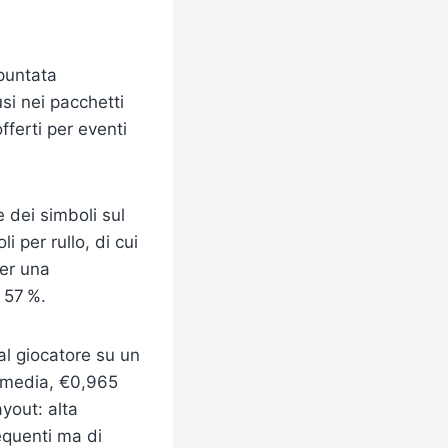
 puntata
usi nei pacchetti
fferti per eventi
 dei simboli sul
i per rullo, di cui
Per una
 57 %.
al giocatore su un
n media, €0,965
ayout: alta
equenti ma di