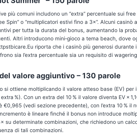
Hot Summer” – 150 parole
e più comuni includono un “extra” percentuale sui free
ee Spin” o “multiplicatori estivi fino a 3×”. Alcuni casin
untivi per tutta la durata del bonus, aumentando la proba
enti. Altri introducono mini‑gioco a tema beach, dove og
Httpstbicare.Eu riporta che i casinò più generosi durante
frono sia l’extra percentuale sia un requisito di wagering
del valore aggiuntivo – 130 parole
vo si ottiene moltiplicando il valore atteso base (EV) per i
 extra %). Con un extra del 10 % il valore diventa EV × 1,1
 è €0,965 (vedi sezione precedente), con l’extra 10 % il 
ncremento è lineare finché il bonus non introduce moltip
3× su determinate combinazioni, che richiedono un calc
uenza di tali combinazioni.