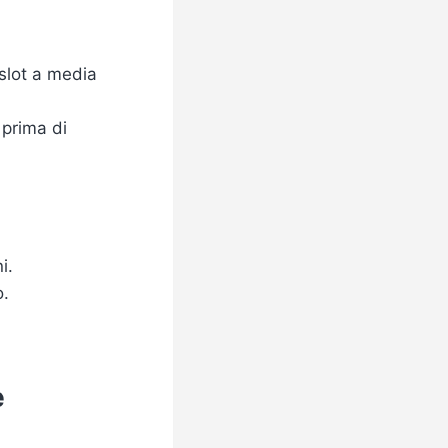
 slot a media
 prima di
i.
o.
e