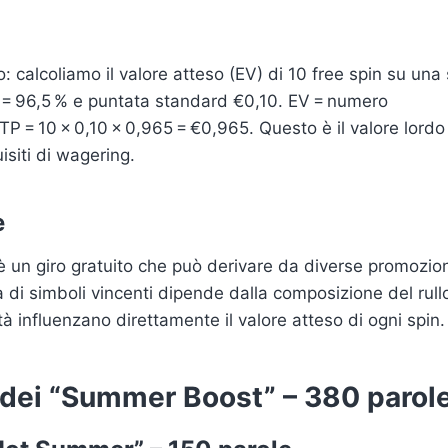
 calcoliamo il valore atteso (EV) di 10 free spin su una
P = 96,5 % e puntata standard €0,10. EV = numero
TP = 10 × 0,10 × 0,965 = €0,965. Questo è il valore lordo
isiti di wagering.
e
è un giro gratuito che può derivare da diverse promozion
à di simboli vincenti dipende dalla composizione del rull
ità influenzano direttamente il valore atteso di ogni spin.
 dei “Summer Boost” – 380 parol