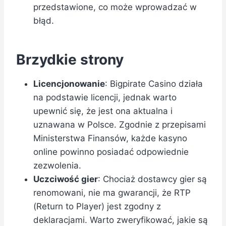
przedstawione, co może wprowadzać w
błąd.
Brzydkie strony
Licencjonowanie
: Bigpirate Casino działa
na podstawie licencji, jednak warto
upewnić się, że jest ona aktualna i
uznawana w Polsce. Zgodnie z przepisami
Ministerstwa Finansów, każde kasyno
online powinno posiadać odpowiednie
zezwolenia.
Uczciwość gier
: Chociaż dostawcy gier są
renomowani, nie ma gwarancji, że RTP
(Return to Player) jest zgodny z
deklaracjami. Warto zweryfikować, jakie są