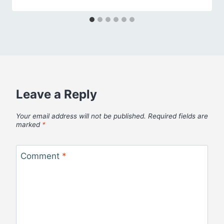
Leave a Reply
Your email address will not be published.
Required fields are
marked
*
Comment
*