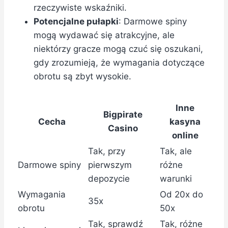
rzeczywiste wskaźniki.
Potencjalne pułapki
: Darmowe spiny
mogą wydawać się atrakcyjne, ale
niektórzy gracze mogą czuć się oszukani,
gdy zrozumieją, że wymagania dotyczące
obrotu są zbyt wysokie.
Inne
Bigpirate
Cecha
kasyna
Casino
online
Tak, przy
Tak, ale
Darmowe spiny
pierwszym
różne
depozycie
warunki
Wymagania
Od 20x do
35x
obrotu
50x
Tak, sprawdź
Tak, różne