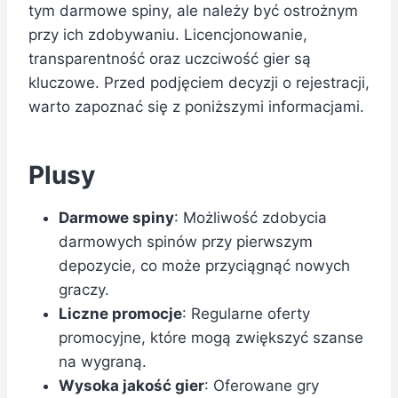
tym darmowe spiny, ale należy być ostrożnym
przy ich zdobywaniu. Licencjonowanie,
transparentność oraz uczciwość gier są
kluczowe. Przed podjęciem decyzji o rejestracji,
warto zapoznać się z poniższymi informacjami.
Plusy
Darmowe spiny
: Możliwość zdobycia
darmowych spinów przy pierwszym
depozycie, co może przyciągnąć nowych
graczy.
Liczne promocje
: Regularne oferty
promocyjne, które mogą zwiększyć szanse
na wygraną.
Wysoka jakość gier
: Oferowane gry