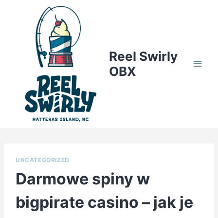
Skip
to
content
Reel Swirly
OBX
UNCATEGORIZED
Darmowe spiny w
bigpirate casino – jak je