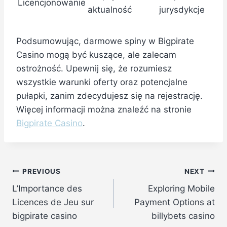
Licencjonowanie
aktualność
jurysdykcje
Podsumowując, darmowe spiny w Bigpirate
Casino mogą być kuszące, ale zalecam
ostrożność. Upewnij się, że rozumiesz
wszystkie warunki oferty oraz potencjalne
pułapki, zanim zdecydujesz się na rejestrację.
Więcej informacji można znaleźć na stronie
Bigpirate Casino
.
Post
PREVIOUS
NEXT
L’Importance des
Exploring Mobile
navigation
Licences de Jeu sur
Payment Options at
bigpirate casino
billybets casino