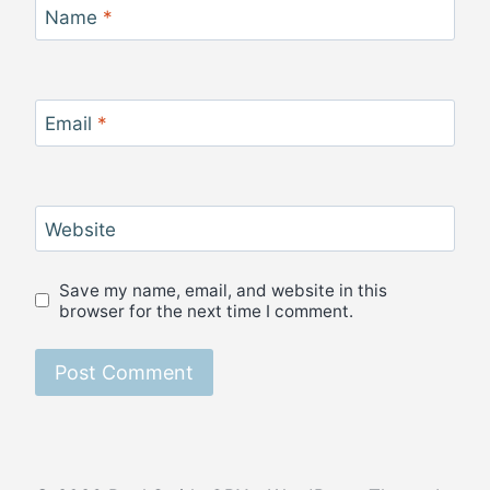
Name
*
Email
*
Website
Save my name, email, and website in this
browser for the next time I comment.