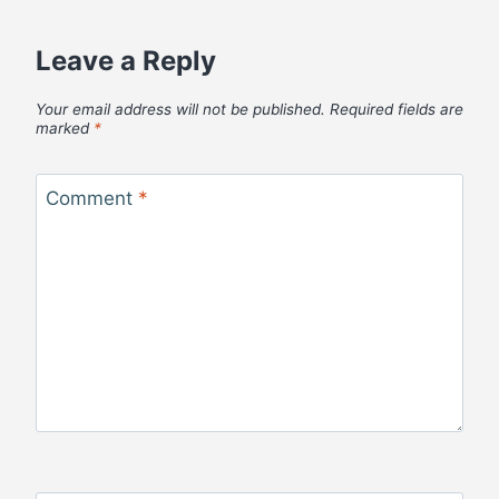
Leave a Reply
Your email address will not be published.
Required fields are
marked
*
Comment
*