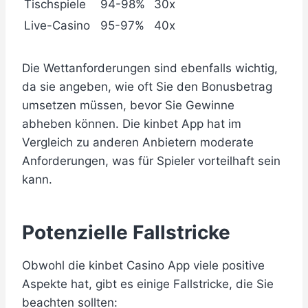
Tischspiele
94-98%
30x
Live-Casino
95-97%
40x
Die Wettanforderungen sind ebenfalls wichtig,
da sie angeben, wie oft Sie den Bonusbetrag
umsetzen müssen, bevor Sie Gewinne
abheben können. Die kinbet App hat im
Vergleich zu anderen Anbietern moderate
Anforderungen, was für Spieler vorteilhaft sein
kann.
Potenzielle Fallstricke
Obwohl die kinbet Casino App viele positive
Aspekte hat, gibt es einige Fallstricke, die Sie
beachten sollten: