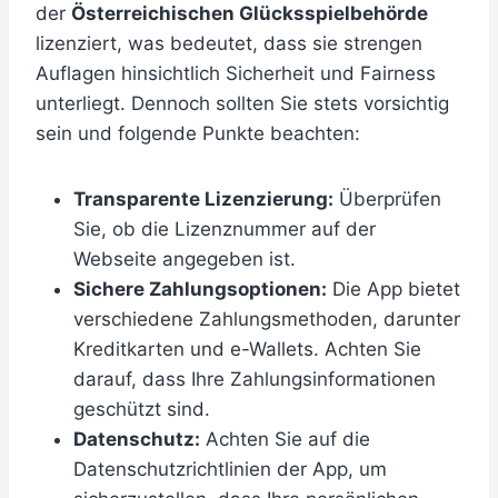
der
Österreichischen Glücksspielbehörde
lizenziert, was bedeutet, dass sie strengen
Auflagen hinsichtlich Sicherheit und Fairness
unterliegt. Dennoch sollten Sie stets vorsichtig
sein und folgende Punkte beachten:
Transparente Lizenzierung:
Überprüfen
Sie, ob die Lizenznummer auf der
Webseite angegeben ist.
Sichere Zahlungsoptionen:
Die App bietet
verschiedene Zahlungsmethoden, darunter
Kreditkarten und e-Wallets. Achten Sie
darauf, dass Ihre Zahlungsinformationen
geschützt sind.
Datenschutz:
Achten Sie auf die
Datenschutzrichtlinien der App, um