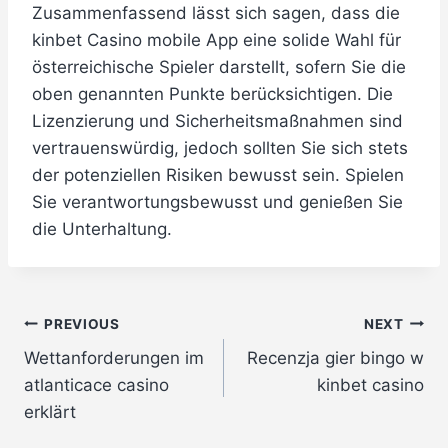
Zusammenfassend lässt sich sagen, dass die
kinbet Casino mobile App eine solide Wahl für
österreichische Spieler darstellt, sofern Sie die
oben genannten Punkte berücksichtigen. Die
Lizenzierung und Sicherheitsmaßnahmen sind
vertrauenswürdig, jedoch sollten Sie sich stets
der potenziellen Risiken bewusst sein. Spielen
Sie verantwortungsbewusst und genießen Sie
die Unterhaltung.
Post
PREVIOUS
NEXT
Wettanforderungen im
Recenzja gier bingo w
navigation
atlanticace casino
kinbet casino
erklärt