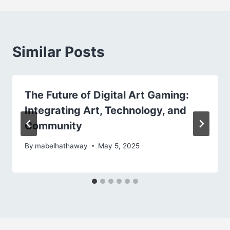
Similar Posts
The Future of Digital Art Gaming:
Integrating Art, Technology, and
Community
By
mabelhathaway
May 5, 2025