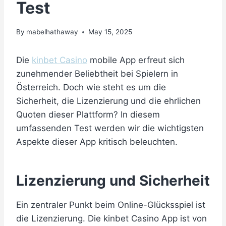
Test
By
mabelhathaway
May 15, 2025
Die
kinbet Casino
mobile App erfreut sich
zunehmender Beliebtheit bei Spielern in
Österreich. Doch wie steht es um die
Sicherheit, die Lizenzierung und die ehrlichen
Quoten dieser Plattform? In diesem
umfassenden Test werden wir die wichtigsten
Aspekte dieser App kritisch beleuchten.
Lizenzierung und Sicherheit
Ein zentraler Punkt beim Online-Glücksspiel ist
die Lizenzierung. Die kinbet Casino App ist von