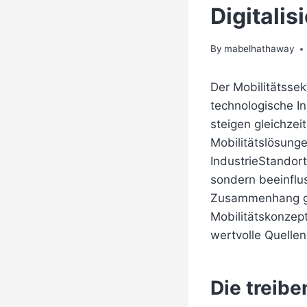
Digitali
By
mabelhathaway
Der Mobilitätssek
technologische I
steigen gleichzei
Mobilitätslösung
IndustrieStandort
sondern beeinflu
Zusammenhang gewi
Mobilitätskonzep
wertvolle Quellen
Die treibe