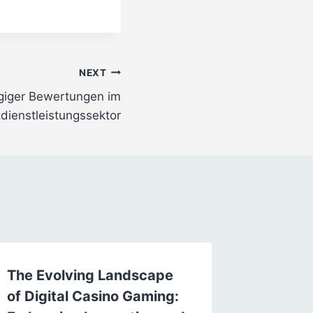
NEXT
giger Bewertungen im
zdienstleistungssektor
The Evolving Landscape
Den Cr
of Digital Casino Gaming:
Mobilsp