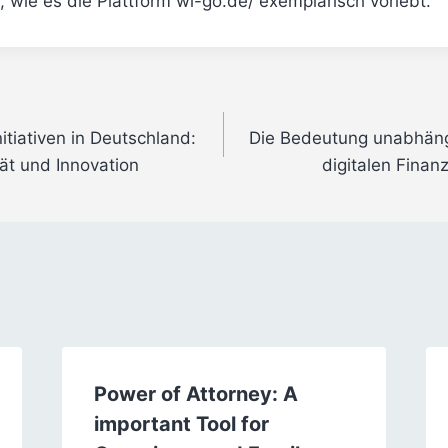
 wie es die Plattform wi-go.de/ exemplarisch vorlebt.
itiativen in Deutschland:
Die Bedeutung unabhän
tät und Innovation
digitalen Finan
Power of Attorney: A
important Tool for