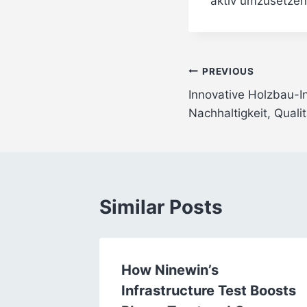
aktiv umzusetzen,
Post
PREVIOUS
Innovative Holzbau-In
navigation
Nachhaltigkeit, Quali
Similar Posts
king:
How Ninewin’s
versus
Infrastructure Test Boosts