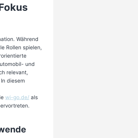
 Fokus
rmation. Während
 Rollen spielen,
orientierte
Automobil- und
ch relevant,
 In diesem
ie
wi-go.de/
als
ervortreten.
tswende