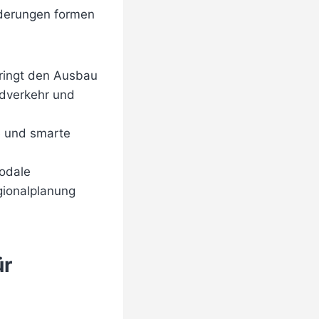
rderungen formen
bringt den Ausbau
adverkehr und
e und smarte
modale
gionalplanung
ür