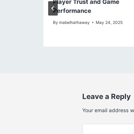
no’s
Player Trust and Game
Performance
, 2025
By
mabelhathaway
May 24, 2025
Leave a Reply
Your email address wi