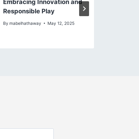
Embracing Innovation and
i Rymdr
Responsible Play
och Dig
By
mabelhathaway
May 12, 2025
By
mabelh