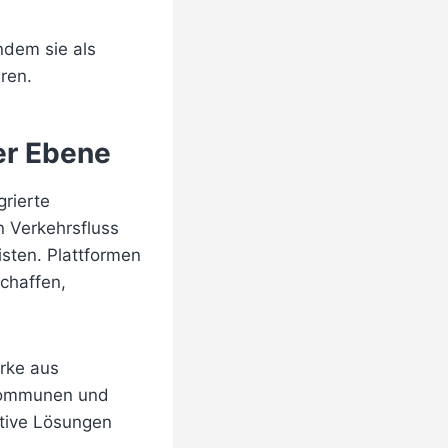
indem sie als
ren.
ler Ebene
grierte
n Verkehrsfluss
sten. Plattformen
chaffen,
ärke aus
, Kommunen und
ative Lösungen