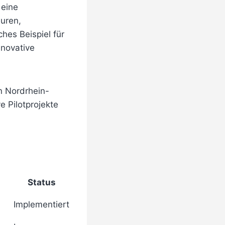
 eine
euren,
hes Beispiel für
nnovative
n Nordrhein-
e Pilotprojekte
Status
Implementiert