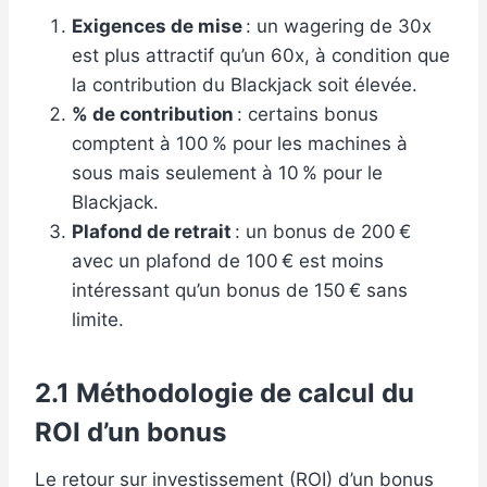
Exigences de mise
: un wagering de 30x
est plus attractif qu’un 60x, à condition que
la contribution du Blackjack soit élevée.
% de contribution
: certains bonus
comptent à 100 % pour les machines à
sous mais seulement à 10 % pour le
Blackjack.
Plafond de retrait
: un bonus de 200 €
avec un plafond de 100 € est moins
intéressant qu’un bonus de 150 € sans
limite.
2.1 Méthodologie de calcul du
ROI d’un bonus
Le retour sur investissement (ROI) d’un bonus