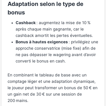
Adaptation selon le type de
bonus
Cashback
: augmentez la mise de 10 %
après chaque main gagnante, car le
cashback amortit les pertes éventuelles.
Bonus à hautes exigences
: privilégiez une
approche conservatrice (mise fixe) afin de
ne pas dépasser le wagering avant d’avoir
converti le bonus en cash.
En combinant le tableau de base avec un
comptage léger et une adaptation dynamique,
le joueur peut transformer un bonus de 50 € en
un gain net de 30 € sur une session de
200 mains.