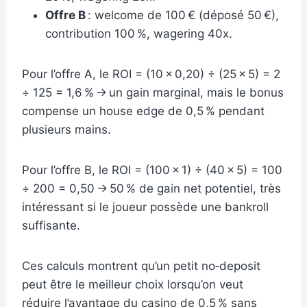
Offre B
: welcome de 100 € (déposé 50 €),
contribution 100 %, wagering 40x.
Pour l’offre A, le ROI = (10 × 0,20) ÷ (25 × 5) = 2
÷ 125 = 1,6 % → un gain marginal, mais le bonus
compense un house edge de 0,5 % pendant
plusieurs mains.
Pour l’offre B, le ROI = (100 × 1) ÷ (40 × 5) = 100
÷ 200 = 0,50 → 50 % de gain net potentiel, très
intéressant si le joueur possède une bankroll
suffisante.
Ces calculs montrent qu’un petit no‑deposit
peut être le meilleur choix lorsqu’on veut
réduire l’avantage du casino de 0,5 % sans