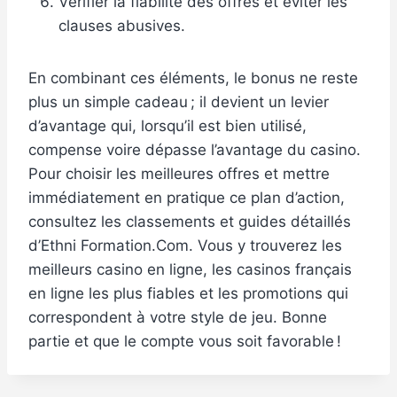
Vérifier la fiabilité des offres et éviter les
clauses abusives.
En combinant ces éléments, le bonus ne reste
plus un simple cadeau ; il devient un levier
d’avantage qui, lorsqu’il est bien utilisé,
compense voire dépasse l’avantage du casino.
Pour choisir les meilleures offres et mettre
immédiatement en pratique ce plan d’action,
consultez les classements et guides détaillés
d’Ethni Formation.Com. Vous y trouverez les
meilleurs casino en ligne, les casinos français
en ligne les plus fiables et les promotions qui
correspondent à votre style de jeu. Bonne
partie et que le compte vous soit favorable !