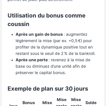
Utilisation du bonus comme
coussin
Après un gain de bonus
: augmentez
légèrement la mise (par ex. +0,5 €) pour
profiter de la dynamique positive tout en
restant sous le seuil de 2 % de la bankroll.
Après une perte
: revenez à la mise de
base ou diminuez d’une unité afin de
préserver le capital bonus.
Exemple de plan sur 30 jours
Mise
Mise
Bonus
Mise
Solde