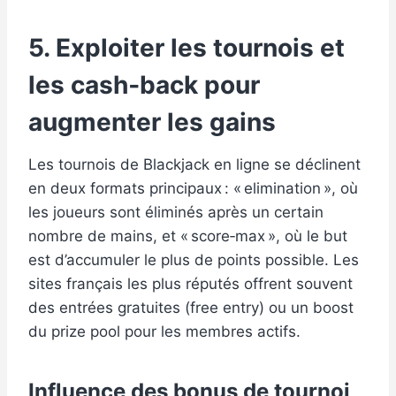
5. Exploiter les tournois et
les cash‑back pour
augmenter les gains
Les tournois de Blackjack en ligne se déclinent
en deux formats principaux : « elimination », où
les joueurs sont éliminés après un certain
nombre de mains, et « score‑max », où le but
est d’accumuler le plus de points possible. Les
sites français les plus réputés offrent souvent
des entrées gratuites (free entry) ou un boost
du prize pool pour les membres actifs.
Influence des bonus de tournoi