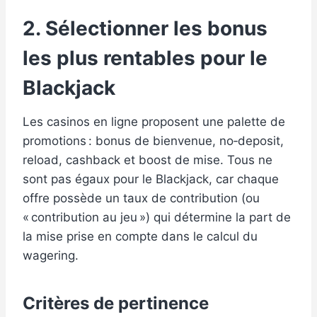
2. Sélectionner les bonus
les plus rentables pour le
Blackjack
Les casinos en ligne proposent une palette de
promotions : bonus de bienvenue, no‑deposit,
reload, cashback et boost de mise. Tous ne
sont pas égaux pour le Blackjack, car chaque
offre possède un taux de contribution (ou
« contribution au jeu ») qui détermine la part de
la mise prise en compte dans le calcul du
wagering.
Critères de pertinence