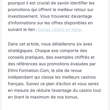
pourquoi il est crucial de savoir identifier les
promotions qui offrent le meilleur retour sur
investissement. Vous trouverez davantage
d’informations sur les offres disponibles en
suivant le lien :
bonus casino en ligne
.
Dans cet article, nous détaillerons six axes
stratégiques. Chaque axe comporte des
conseils pratiques, des exemples chiffrés et
des références aux promotions évaluées par
Ethni Formation.Com, le site de revue
indépendant qui classe les meilleurs casinos
français. Suivez ce plan d’action et vous serez
en mesure de réduire l’avantage du casino tout
en tirant le maximum de vos bonus.