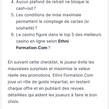
Aucun plafond de retrait ne bloque le
cash‑out ?
Les conditions de mise maximale
permettent le comptage de cartes (si
souhaité) ?
Le casino figure dans le top 5 des meilleurs
casino en ligne selon
Ethni
Formation.Com
?
En suivant cette checklist, le joueur évite les
mauvaises surprises et maximise la valeur
réelle des promotions. Ethni Formation.Com
joue un rôle de guide impartial, en testant
chaque offre et en publiant des revues
détaillées qui aident les joueurs à faire le bon
choix.