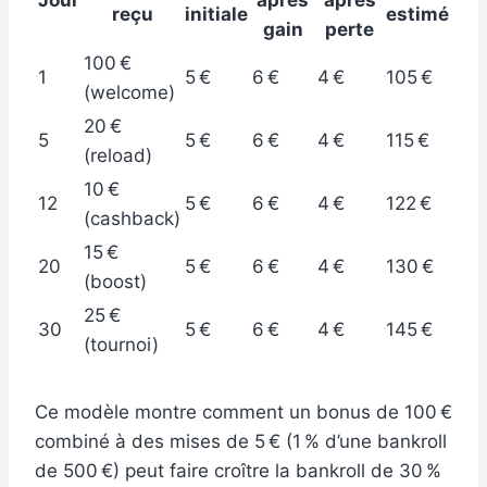
Jour
après
après
reçu
initiale
estimé
gain
perte
100 €
1
5 €
6 €
4 €
105 €
(welcome)
20 €
5
5 €
6 €
4 €
115 €
(reload)
10 €
12
5 €
6 €
4 €
122 €
(cashback)
15 €
20
5 €
6 €
4 €
130 €
(boost)
25 €
30
5 €
6 €
4 €
145 €
(tournoi)
Ce modèle montre comment un bonus de 100 €
combiné à des mises de 5 € (1 % d’une bankroll
de 500 €) peut faire croître la bankroll de 30 %