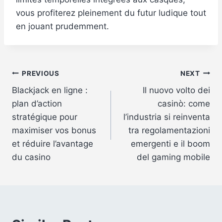
vous profiterez pleinement du futur ludique tout
en jouant prudemment.
Post
PREVIOUS
NEXT
Blackjack en ligne :
Il nuovo volto dei
navigation
plan d’action
casinò: come
stratégique pour
l’industria si reinventa
maximiser vos bonus
tra regolamentazioni
et réduire l’avantage
emergenti e il boom
du casino
del gaming mobile