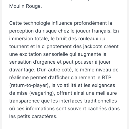
Moulin Rouge.
Cette technologie influence profondément la
perception du risque chez le joueur français. En
immersion totale, le bruit des rouleaux qui
tournent et le clignotement des jackpots créent
une excitation sensorielle qui augmente la
sensation d’urgence et peut pousser à jouer
davantage. D’un autre côté, le même niveau de
réalisme permet d’afficher clairement le RTP
(return‑to‑player), la volatilité et les exigences
de mise (wagering), offrant ainsi une meilleure
transparence que les interfaces traditionnelles
où ces informations sont souvent cachées dans
les petits caractères.