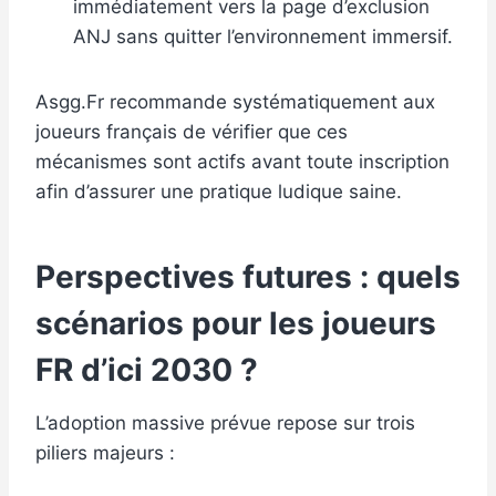
immédiatement vers la page d’exclusion
ANJ sans quitter l’environnement immersif.
Asgg.Fr recommande systématiquement aux
joueurs français de vérifier que ces
mécanismes sont actifs avant toute inscription
afin d’assurer une pratique ludique saine.
Perspectives futures : quels
scénarios pour les joueurs
FR d’ici 2030 ?
L’adoption massive prévue repose sur trois
piliers majeurs :