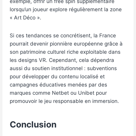
exemple, offrir un free spin supplémentaire
lorsqu’un joueur explore régulièrement la zone
« Art Déco ».
Si ces tendances se concrétisent, la France
pourrait devenir pionnière européenne grâce à
son patrimoine culturel riche exploitable dans
les designs VR. Cependant, cela dépendra
aussi du soutien institutionnel : subventions
pour développer du contenu localisé et
campagnes éducatives menées par des
marques comme Netbet ou Unibet pour
promouvoir le jeu responsable en immersion.
Conclusion