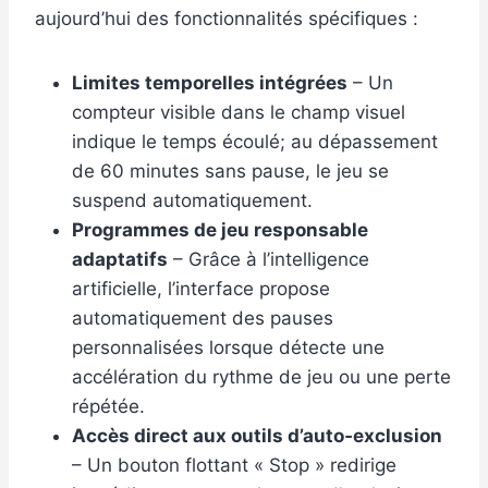
aujourd’hui des fonctionnalités spécifiques :
Limites temporelles intégrées
– Un
compteur visible dans le champ visuel
indique le temps écoulé; au dépassement
de 60 minutes sans pause, le jeu se
suspend automatiquement.
Programmes de jeu responsable
adaptatifs
– Grâce à l’intelligence
artificielle, l’interface propose
automatiquement des pauses
personnalisées lorsque détecte une
accélération du rythme de jeu ou une perte
répétée.
Accès direct aux outils d’auto‑exclusion
– Un bouton flottant « Stop » redirige