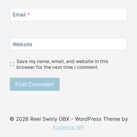
Email
*
Website
Save my name, email, and website in this
browser for the next time I comment.
© 2026 Reel Swirly OBX - WordPress Theme by
Kadence WP