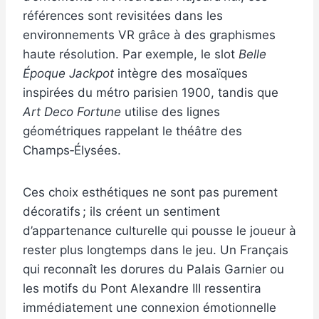
références sont revisitées dans les
environnements VR grâce à des graphismes
haute résolution. Par exemple, le slot
Belle
Époque Jackpot
intègre des mosaïques
inspirées du métro parisien 1900, tandis que
Art Deco Fortune
utilise des lignes
géométriques rappelant le théâtre des
Champs‑Élysées.
Ces choix esthétiques ne sont pas purement
décoratifs ; ils créent un sentiment
d’appartenance culturelle qui pousse le joueur à
rester plus longtemps dans le jeu. Un Français
qui reconnaît les dorures du Palais Garnier ou
les motifs du Pont Alexandre III ressentira
immédiatement une connexion émotionnelle