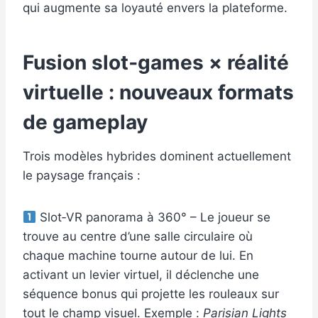
qui augmente sa loyauté envers la plateforme.
Fusion slot‑games × réalité
virtuelle : nouveaux formats
de gameplay
Trois modèles hybrides dominent actuellement
le paysage français :
Slot‑VR panorama à 360° – Le joueur se
trouve au centre d’une salle circulaire où
chaque machine tourne autour de lui. En
activant un levier virtuel, il déclenche une
séquence bonus qui projette les rouleaux sur
tout le champ visuel. Exemple :
Parisian Lights