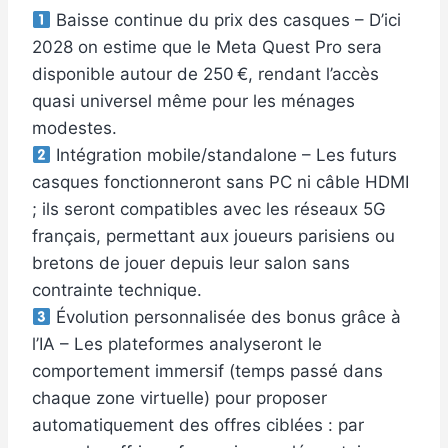
Baisse continue du prix des casques – D’ici
2028 on estime que le Meta Quest Pro sera
disponible autour de 250 €, rendant l’accès
quasi universel même pour les ménages
modestes.
Intégration mobile/standalone – Les futurs
casques fonctionneront sans PC ni câble HDMI
; ils seront compatibles avec les réseaux 5G
français, permettant aux joueurs parisiens ou
bretons de jouer depuis leur salon sans
contrainte technique.
Évolution personnalisée des bonus grâce à
l’IA – Les plateformes analyseront le
comportement immersif (temps passé dans
chaque zone virtuelle) pour proposer
automatiquement des offres ciblées : par