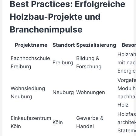
Best Practices: Erfolgreiche
Holzbau-Projekte und
Branchenimpulse
Projektname
Standort
Spezialisierung
Beso
Holzra
Fachhochschule
Bildung &
Freiburg
mit nac
Freiburg
Forschung
Energie
Vorgefe
Wohnsiedlung
Modulh
Neuburg
Wohnungen
Neuburg
nachha
Holz
Holzfas
Einkaufszentrum
Gewerbe &
Köln
archite
Köln
Handel
Statem