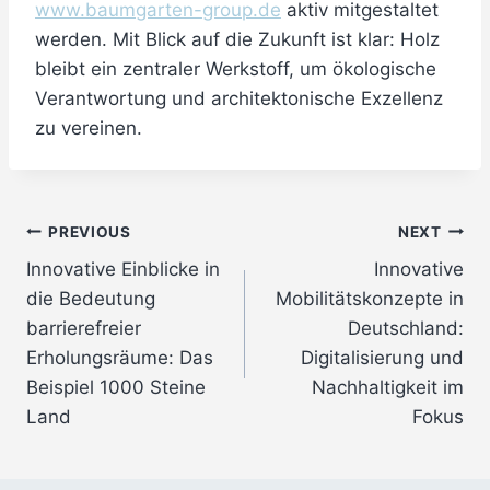
www.baumgarten-group.de
aktiv mitgestaltet
werden. Mit Blick auf die Zukunft ist klar: Holz
bleibt ein zentraler Werkstoff, um ökologische
Verantwortung und architektonische Exzellenz
zu vereinen.
Post
PREVIOUS
NEXT
Innovative Einblicke in
Innovative
navigation
die Bedeutung
Mobilitätskonzepte in
barrierefreier
Deutschland:
Erholungsräume: Das
Digitalisierung und
Beispiel 1000 Steine
Nachhaltigkeit im
Land
Fokus