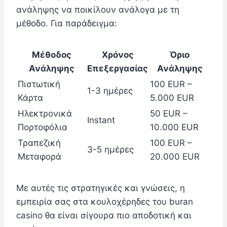
ανάληψης να ποικίλουν ανάλογα με τη
μέθοδο. Για παράδειγμα:
Μέθοδος
Χρόνος
Όριο
Ανάληψης
Επεξεργασίας
Ανάληψης
Πιστωτική
100 EUR –
1-3 ημέρες
Κάρτα
5.000 EUR
Ηλεκτρονικά
50 EUR –
Instant
Πορτοφόλια
10.000 EUR
Τραπεζική
100 EUR –
3-5 ημέρες
Μεταφορά
20.000 EUR
Με αυτές τις στρατηγικές και γνώσεις, η
εμπειρία σας στα κουλοχέρηδες του buran
casino θα είναι σίγουρα πιο αποδοτική και