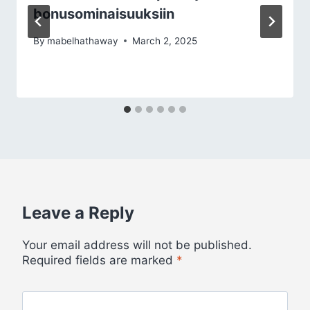
bonusominaisuuksiin
By
mabelhathaway
March 2, 2025
Leave a Reply
Your email address will not be published.
Required fields are marked
*