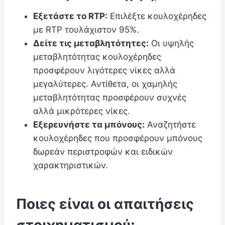
Εξετάστε το RTP:
Επιλέξτε κουλοχέρηδες
με RTP τουλάχιστον 95%.
Δείτε τις μεταβλητότητες:
Οι υψηλής
μεταβλητότητας κουλοχέρηδες
προσφέρουν λιγότερες νίκες αλλά
μεγαλύτερες. Αντίθετα, οι χαμηλής
μεταβλητότητας προσφέρουν συχνές
αλλά μικρότερες νίκες.
Εξερευνήστε τα μπόνους:
Αναζητήστε
κουλοχέρηδες που προσφέρουν μπόνους
δωρεάν περιστροφών και ειδικών
χαρακτηριστικών.
Ποιες είναι οι απαιτήσεις