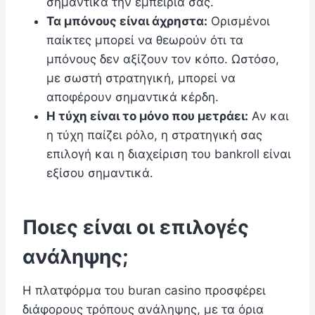
σημαντικά την εμπειρία σας.
Τα μπόνους είναι άχρηστα:
Ορισμένοι
παίκτες μπορεί να θεωρούν ότι τα
μπόνους δεν αξίζουν τον κόπο. Ωστόσο,
με σωστή στρατηγική, μπορεί να
αποφέρουν σημαντικά κέρδη.
Η τύχη είναι το μόνο που μετράει:
Αν και
η τύχη παίζει ρόλο, η στρατηγική σας
επιλογή και η διαχείριση του bankroll είναι
εξίσου σημαντικά.
Ποιες είναι οι επιλογές
ανάληψης;
Η πλατφόρμα του buran casino προσφέρει
διάφορους τρόπους ανάληψης, με τα όρια