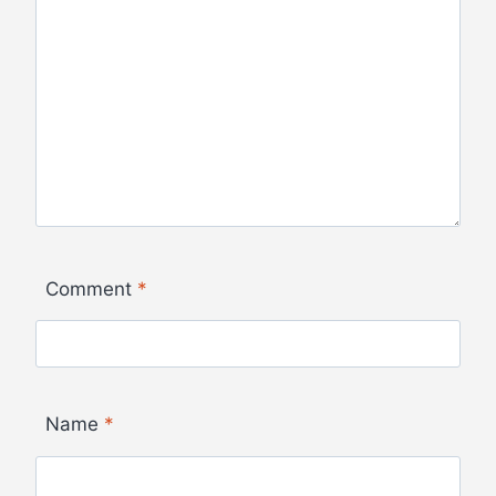
Comment
*
Name
*