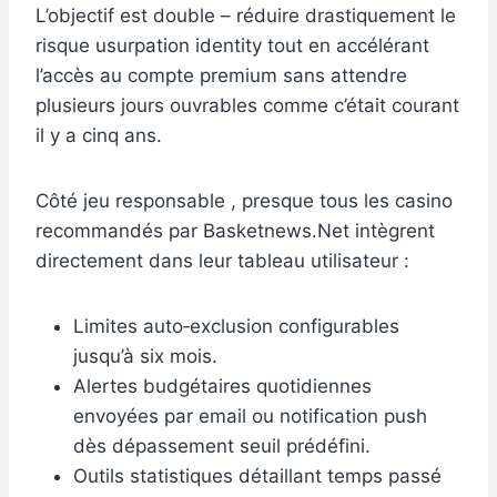
L’objectif est double – réduire drastiquement le
risque usurpation identity tout en accélérant
l’accès au compte premium sans attendre
plusieurs jours ouvrables comme c’était courant
il y a cinq ans.
Côté jeu responsable , presque tous les casino
recommandés par Basketnews.Net intègrent
directement dans leur tableau utilisateur :
Limites auto‑exclusion configurables
jusqu’à six mois.
Alertes budgétaires quotidiennes
envoyées par email ou notification push
dès dépassement seuil prédéfini.
Outils statistiques détaillant temps passé