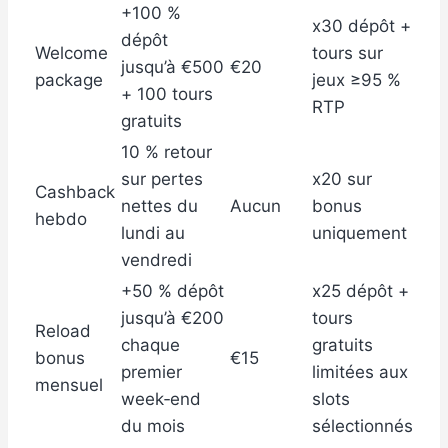
+100 %
x30 dépôt +
dépôt
Welcome
tours sur
jusqu’à €500
€20
package
jeux ≥95 %
+ 100 tours
RTP
gratuits
10 % retour
sur pertes
x20 sur
Cashback
nettes du
Aucun
bonus
hebdo
lundi au
uniquement
vendredi
+50 % dépôt
x25 dépôt +
jusqu’à €200
tours
Reload
chaque
gratuits
bonus
€15
premier
limitées aux
mensuel
week‑end
slots
du mois
sélectionnés