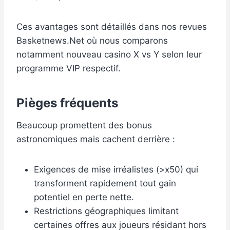
Ces avantages sont détaillés dans nos revues
Basketnews.Net où nous comparons
notamment nouveau casino X vs Y selon leur
programme VIP respectif.
Pièges fréquents
Beaucoup promettent des bonus
astronomiques mais cachent derrière :
Exigences de mise irréalistes (>x50) qui
transforment rapidement tout gain
potentiel en perte nette.
Restrictions géographiques limitant
certaines offres aux joueurs résidant hors