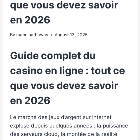
que vous devez savoir
en 2026
By
mabelhathaway
August 13, 2025
Guide complet du
casino en ligne : tout ce
que vous devez savoir
en 2026
Le marché des jeux d’argent sur internet
explose depuis quelques années : la puissance
des serveurs cloud, la montée de la réalité