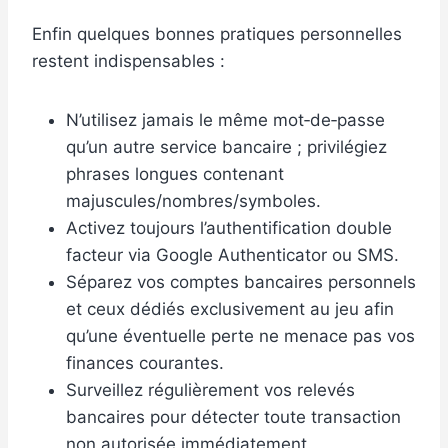
Enfin quelques bonnes pratiques personnelles
restent indispensables :
N’utilisez jamais le même mot‑de‑passe
qu’un autre service bancaire ; privilégiez
phrases longues contenant
majuscules/nombres/symboles.
Activez toujours l’authentification double
facteur via Google Authenticator ou SMS.
Séparez vos comptes bancaires personnels
et ceux dédiés exclusivement au jeu afin
qu’une éventuelle perte ne menace pas vos
finances courantes.
Surveillez régulièrement vos relevés
bancaires pour détecter toute transaction
non autorisée immédiatement.