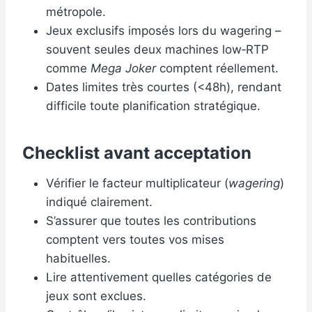
métropole.
Jeux exclusifs imposés lors du wagering –
souvent seules deux machines low‑RTP
comme
Mega Joker
comptent réellement.
Dates limites très courtes (<48h), rendant
difficile toute planification stratégique.
Checklist avant acceptation
Vérifier le facteur multiplicateur (
wagering
)
indiqué clairement.
S’assurer que toutes les contributions
comptent vers toutes vos mises
habituelles.
Lire attentivement quelles catégories de
jeux sont exclues.