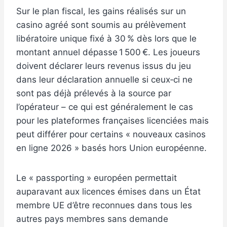
Sur le plan fiscal, les gains réalisés sur un
casino agréé sont soumis au prélèvement
libératoire unique fixé à 30 % dès lors que le
montant annuel dépasse 1 500 €. Les joueurs
doivent déclarer leurs revenus issus du jeu
dans leur déclaration annuelle si ceux‑ci ne
sont pas déjà prélevés à la source par
l’opérateur – ce qui est généralement le cas
pour les plateformes françaises licenciées mais
peut différer pour certains « nouveaux casinos
en ligne 2026 » basés hors Union européenne.
Le « passporting » européen permettait
auparavant aux licences émises dans un État
membre UE d’être reconnues dans tous les
autres pays membres sans demande