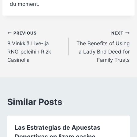
du moment.
Post
PREVIOUS
NEXT
8 Vinkkiä Live‑ ja
The Benefits of Using
navigation
RNG‑peleihin Rizk
a Lady Bird Deed for
Casinolla
Family Trusts
Similar Posts
Las Estrategias de Apuestas
Deportivas en lizaro casino