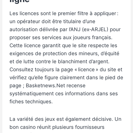
Les licences sont le premier filtre à appliquer :
un opérateur doit être titulaire d’une
autorisation délivrée par l’ANJ (ex‑ARJEL) pour
proposer ses services aux joueurs français.
Cette licence garantit que le site respecte les
exigences de protection des mineurs, d’équité
et de lutte contre le blanchiment d’argent.
Consultez toujours la page « licence » du site et
vérifiez qu’elle figure clairement dans le pied de
page ; Basketnews.Net recense
systématiquement ces informations dans ses
fiches techniques.
La variété des jeux est également décisive. Un
bon casino réunit plusieurs fournisseurs