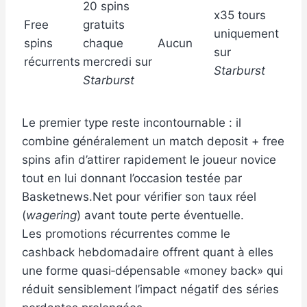
20 spins
x35 tours
Free
gratuits
uniquement
spins
chaque
Aucun
sur
récurrents
mercredi sur
Starburst
Starburst
Le premier type reste incontournable : il
combine généralement un match deposit + free
spins afin d’attirer rapidement le joueur novice
tout en lui donnant l’occasion testée par
Basketnews.Net pour vérifier son taux réel
(
wagering
) avant toute perte éventuelle.
Les promotions récurrentes comme le
cashback hebdomadaire offrent quant à elles
une forme quasi‑dépensable «​money back​» qui
réduit sensiblement l’impact négatif des séries