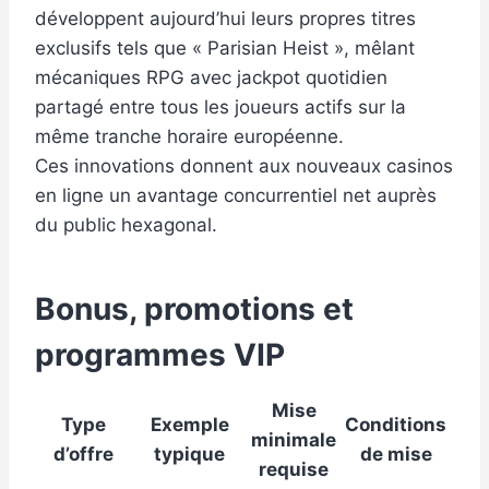
développent aujourd’hui leurs propres titres
exclusifs tels que « Parisian Heist », mêlant
mécaniques RPG avec jackpot quotidien
partagé entre tous les joueurs actifs sur la
même tranche horaire européenne.
Ces innovations donnent aux nouveaux casinos
en ligne un avantage concurrentiel net auprès
du public hexagonal.
Bonus, promotions et
programmes VIP
Mise
Type
Exemple
Conditions
minimale
d’offre
typique
de mise
requise