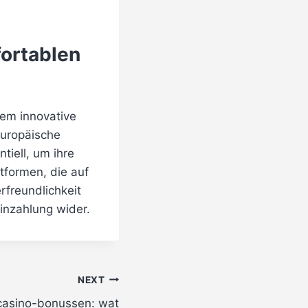
fortablen
dem innovative
europäische
tiell, um ihre
tformen, die auf
rfreundlichkeit
inzahlung wider.
NEXT
 casino-bonussen: wat