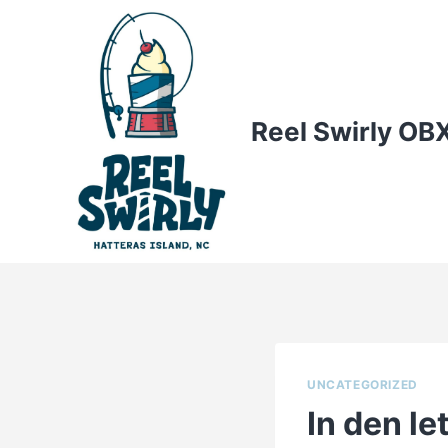
Skip
to
content
Reel Swirly OB
UNCATEGORIZED
In den le