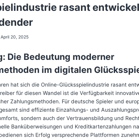
elindustrie rasant entwickel
idender
April 20, 2025
g: Die Bedeutung moderner
ethoden im digitalen Glücksspi
hren hat sich die Online-Glücksspielindustrie rasant entw
eiber für diesen Wandel ist die Verfügbarkeit innovative
cher Zahlungsmethoden. Für deutsche Spieler und euro
esamt sind effiziente Einzahlungs- und Auszahlungspr
omforts, sondern auch der Vertrauensbildung und Recht
nelle Banküberweisungen und Kreditkartenzahlungen na
bedienen sich Erfolg versprechende Plattformen zune