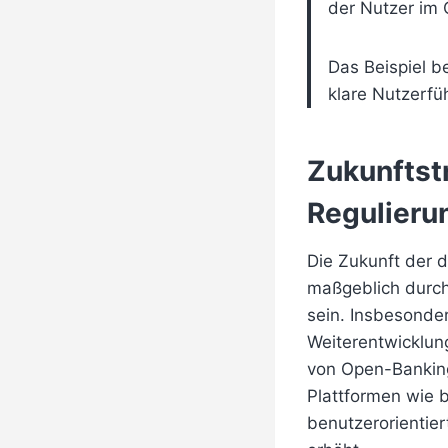
der Nutzer im 
Das Beispiel b
klare Nutzerfü
Zukunftst
Regulieru
Die Zukunft der 
maßgeblich durch
sein. Insbesonde
Weiterentwicklun
von Open-Bankin
Plattformen wie 
benutzerorientie