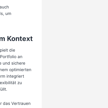
 auch
ds, um
em Kontext
ielt die
Portfolio an
e und sichere
einem optimierten
rm integriert
ibilität zu
llt.
ür das Vertrauen