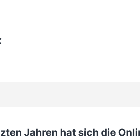
X
tzten Jahren hat sich die Onl