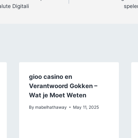
lute Digitali
spele
gioo casino en
Verantwoord Gokken –
Wat je Moet Weten
By
mabelhathaway
May 11, 2025