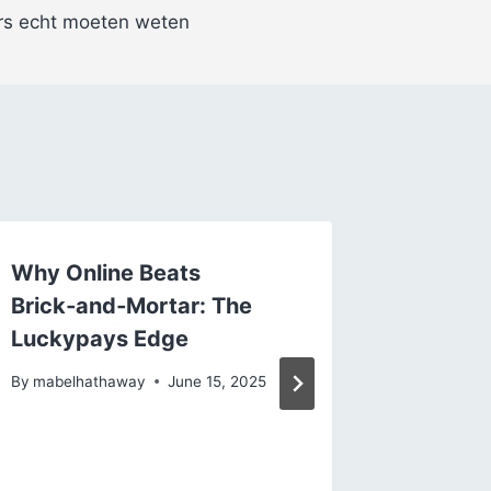
rs echt moeten weten
Why Online Beats
Innovaz
Brick‑and‑Mortar: The
nel Mon
Luckypays Edge
Come L
Digital
By
mabelhathaway
June 15, 2025
Rivolu
l’Esper
By
mabelh