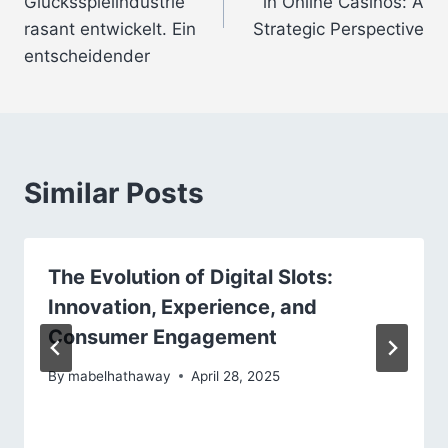
Glücksspielindustrie
in Online Casinos: A
rasant entwickelt. Ein
Strategic Perspective
entscheidender
Similar Posts
The Evolution of Digital Slots:
Innovation, Experience, and
Consumer Engagement
By
mabelhathaway
April 28, 2025