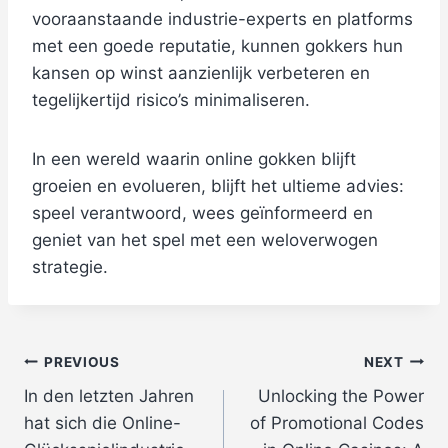
vooraanstaande industrie-experts en platforms
met een goede reputatie, kunnen gokkers hun
kansen op winst aanzienlijk verbeteren en
tegelijkertijd risico’s minimaliseren.
In een wereld waarin online gokken blijft
groeien en evolueren, blijft het ultieme advies:
speel verantwoord, wees geïnformeerd en
geniet van het spel met een weloverwogen
strategie.
Post
PREVIOUS
NEXT
In den letzten Jahren
Unlocking the Power
navigation
hat sich die Online-
of Promotional Codes