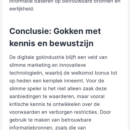
informatie baseren op betrouwbare bronnen en
eerlijkheid.
Conclusie: Gokken met
kennis en bewustzijn
De digitale gokindustrie blijft een veld van
slimme marketing en innovatieve
technologieën, waarbij de welkomst bonus tot
op heden een kernplek inneemt. Voor de
slimme speler is het niet alleen zaak deze
aanbiedingen te waarderen, maar vooral
kritische kennis te ontwikkelen over de
voorwaarden en verborgen restricties. Door
gebruik te maken van betrouwbare
informatiebronnen, zoals die van