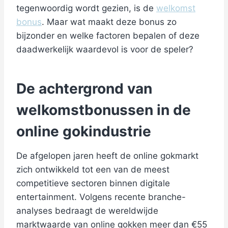
tegenwoordig wordt gezien, is de
welkomst
bonus
. Maar wat maakt deze bonus zo
bijzonder en welke factoren bepalen of deze
daadwerkelijk waardevol is voor de speler?
De achtergrond van
welkomstbonussen in de
online gokindustrie
De afgelopen jaren heeft de online gokmarkt
zich ontwikkeld tot een van de meest
competitieve sectoren binnen digitale
entertainment. Volgens recente branche-
analyses bedraagt de wereldwijde
marktwaarde van online gokken meer dan €55