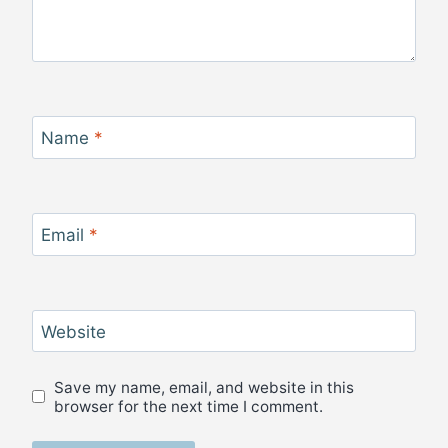
Name
*
Email
*
Website
Save my name, email, and website in this
browser for the next time I comment.