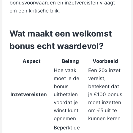
bonusvoorwaarden en inzetvereisten vraagt
om een kritische blik.
Wat maakt een welkomst
bonus echt waardevol?
Aspect
Belang
Voorbeeld
Hoe vaak
Een 20x inzet
moet je de
vereist,
bonus
betekent dat
Inzetvereisten
uitbetalen
je €100 bonus
voordat je
moet inzetten
winst kunt
om €5 uit te
opnemen
kunnen keren
Beperkt de