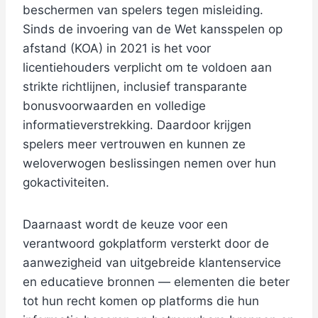
beschermen van spelers tegen misleiding.
Sinds de invoering van de Wet kansspelen op
afstand (KOA) in 2021 is het voor
licentiehouders verplicht om te voldoen aan
strikte richtlijnen, inclusief transparante
bonusvoorwaarden en volledige
informatieverstrekking. Daardoor krijgen
spelers meer vertrouwen en kunnen ze
weloverwogen beslissingen nemen over hun
gokactiviteiten.
Daarnaast wordt de keuze voor een
verantwoord gokplatform versterkt door de
aanwezigheid van uitgebreide klantenservice
en educatieve bronnen — elementen die beter
tot hun recht komen op platforms die hun