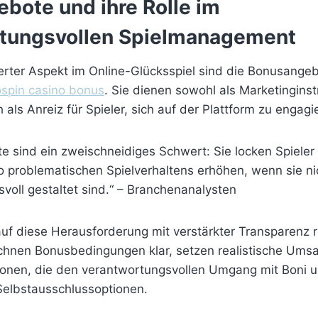
bote und ihre Rolle im
tungsvollen Spielmanagement
ierter Aspekt im Online-Glücksspiel sind die Bonusange
ospin casino bonus
. Sie dienen sowohl als Marketingins
 als Anreiz für Spieler, sich auf der Plattform zu engagi
 sind ein zweischneidiges Schwert: Sie locken Spieler
o problematischen Spielverhaltens erhöhen, wenn sie ni
voll gestaltet sind.“ – Branchenanalysten
uf diese Herausforderung mit verstärkter Transparenz r
chnen Bonusbedingungen klar, setzen realistische Ums
ionen, die den verantwortungsvollen Umgang mit Boni u
Selbstausschlussoptionen.