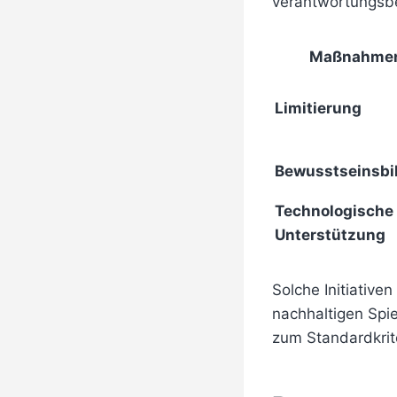
verantwortungsbe
Maßnahme
Limitierung
Bewusstseinsbi
Technologische
Unterstützung
Solche Initiative
nachhaltigen Spi
zum Standardkrit