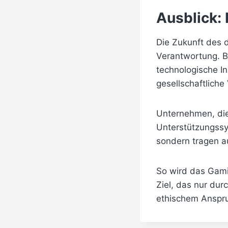
Ausblick: 
Die Zukunft des d
Verantwortung. Br
technologische I
gesellschaftlich
Unternehmen, die
Unterstützungssys
sondern tragen a
So wird das Gamin
Ziel, das nur du
ethischem Anspru