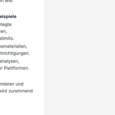
en wie:
eispiele
rlegte
ren,
limits.
nsmaterialien,
hrichtigungen.
analysen,
r Plattformen.
nimieren und
 wird zunehmend