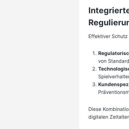
Integriert
Regulieru
Effektiver Schutz
Regulatoris
von Standard
Technologis
Spielverhalt
Kundenspezi
Präventions
Diese Kombination
digitalen Zeitalter