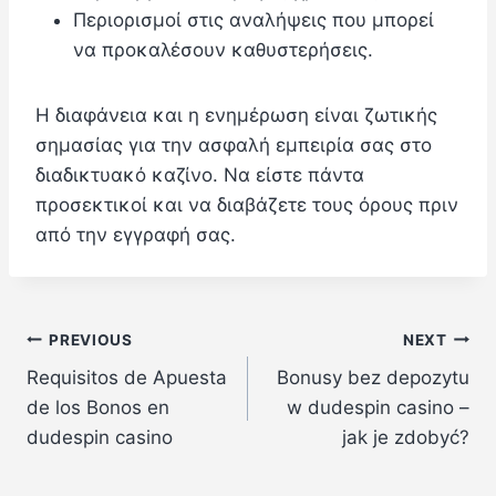
Περιορισμοί στις αναλήψεις που μπορεί
να προκαλέσουν καθυστερήσεις.
Η διαφάνεια και η ενημέρωση είναι ζωτικής
σημασίας για την ασφαλή εμπειρία σας στο
διαδικτυακό καζίνο. Να είστε πάντα
προσεκτικοί και να διαβάζετε τους όρους πριν
από την εγγραφή σας.
Post
PREVIOUS
NEXT
Requisitos de Apuesta
Bonusy bez depozytu
navigation
de los Bonos en
w dudespin casino –
dudespin casino
jak je zdobyć?