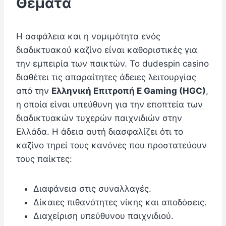
Θέματα
Η ασφάλεια και η νομιμότητα ενός
διαδικτυακού καζίνο είναι καθοριστικές για
την εμπειρία των παικτών. Το dudespin casino
διαθέτει τις απαραίτητες άδειες λειτουργίας
από την
Ελληνική Επιτροπή Ε Gaming (HGC)
,
η οποία είναι υπεύθυνη για την εποπτεία των
διαδικτυακών τυχερών παιχνιδιών στην
Ελλάδα. Η άδεια αυτή διασφαλίζει ότι το
καζίνο τηρεί τους κανόνες που προστατεύουν
τους παίκτες:
Διαφάνεια στις συναλλαγές.
Δίκαιες πιθανότητες νίκης και αποδόσεις.
Διαχείριση υπεύθυνου παιχνιδιού.