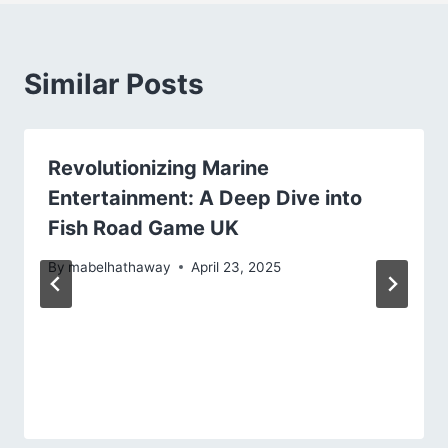
Similar Posts
Revolutionizing Marine
Entertainment: A Deep Dive into
Fish Road Game UK
By
mabelhathaway
April 23, 2025