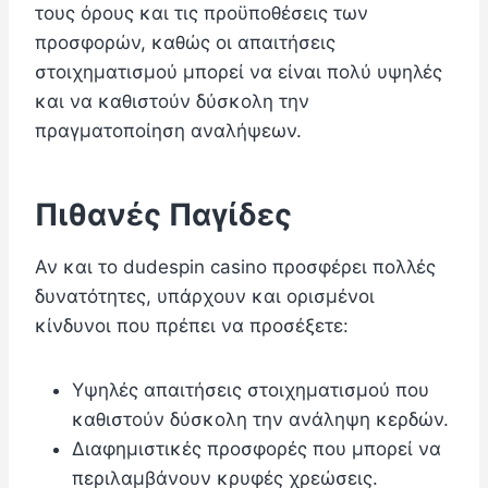
τους όρους και τις προϋποθέσεις των
προσφορών, καθώς οι απαιτήσεις
στοιχηματισμού μπορεί να είναι πολύ υψηλές
και να καθιστούν δύσκολη την
πραγματοποίηση αναλήψεων.
Πιθανές Παγίδες
Αν και το dudespin casino προσφέρει πολλές
δυνατότητες, υπάρχουν και ορισμένοι
κίνδυνοι που πρέπει να προσέξετε:
Υψηλές απαιτήσεις στοιχηματισμού που
καθιστούν δύσκολη την ανάληψη κερδών.
Διαφημιστικές προσφορές που μπορεί να
περιλαμβάνουν κρυφές χρεώσεις.