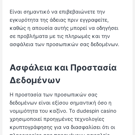
Είναι σημαντικό να επιβεβαιώνετε την
εγκυρότητα της άδειας πριν εγγραφείτε,
καθώς η απουσία αυτής μπορεί να οδηγήσει
σε προβλήματα με τις πληρωμές και την
ασφάλεια των προσωπικών σας δεδομένων.
Ασφάλεια και Προστασία
Δεδομένων
Η προστασία των προσωπικών σας
δεδομένων είναι εξίσου σημαντική όσο η
νομιμότητα του καζίνο. Το dudespin casino
χρησιμοποιεί προηγμένες τεχνολογίες
κρυπτογράφησης για να διασφαλίσει ότι οι