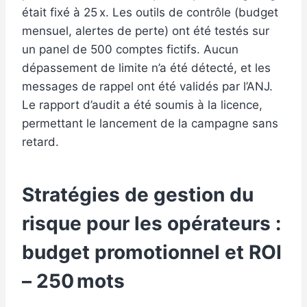
était fixé à 25 x. Les outils de contrôle (budget
mensuel, alertes de perte) ont été testés sur
un panel de 500 comptes fictifs. Aucun
dépassement de limite n’a été détecté, et les
messages de rappel ont été validés par l’ANJ.
Le rapport d’audit a été soumis à la licence,
permettant le lancement de la campagne sans
retard.
Stratégies de gestion du
risque pour les opérateurs :
budget promotionnel et ROI
– 250 mots