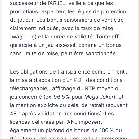
successeur de l’ARJEL, veille à ce que les
promotions respectent les règles de protection
du joueur. Les bonus saisonniers doivent être
clairement indiqués, avec le taux de mise
(wagering) et la durée de validité. Toute offre
qui incite à un jeu excessif, comme un bonus
sans limite de mise, peut être sanctionnée.
Les obligations de transparence comprennent :
la mise à disposition d’un PDF des conditions
téléchargeable, l’affichage du RTP moyen du
jeu concerné (ex. 96,5 % pour
Mega Joker
), et
la mention explicite du délai de retrait (souvent
48 h après validation des conditions). Les
licences délivrées par l’ANJ imposent
également un plafond de bonus de 100 % du
dépôt pendant les périodes de forte promotion,