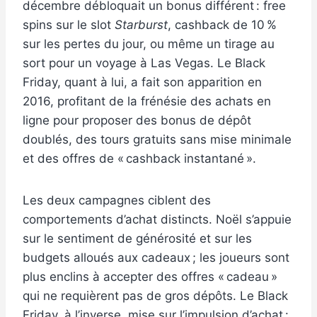
décembre débloquait un bonus différent : free
spins sur le slot
Starburst
, cashback de 10 %
sur les pertes du jour, ou même un tirage au
sort pour un voyage à Las Vegas. Le Black
Friday, quant à lui, a fait son apparition en
2016, profitant de la frénésie des achats en
ligne pour proposer des bonus de dépôt
doublés, des tours gratuits sans mise minimale
et des offres de « cashback instantané ».
Les deux campagnes ciblent des
comportements d’achat distincts. Noël s’appuie
sur le sentiment de générosité et sur les
budgets alloués aux cadeaux ; les joueurs sont
plus enclins à accepter des offres « cadeau »
qui ne requièrent pas de gros dépôts. Le Black
Friday, à l’inverse, mise sur l’impulsion d’achat :