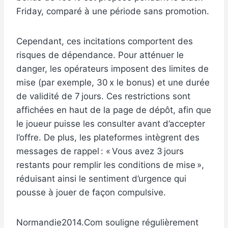
Friday, comparé à une période sans promotion.
Cependant, ces incitations comportent des
risques de dépendance. Pour atténuer le
danger, les opérateurs imposent des limites de
mise (par exemple, 30 x le bonus) et une durée
de validité de 7 jours. Ces restrictions sont
affichées en haut de la page de dépôt, afin que
le joueur puisse les consulter avant d’accepter
l’offre. De plus, les plateformes intègrent des
messages de rappel : « Vous avez 3 jours
restants pour remplir les conditions de mise »,
réduisant ainsi le sentiment d’urgence qui
pousse à jouer de façon compulsive.
Normandie2014.Com souligne régulièrement