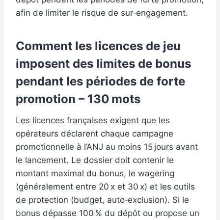
afin de limiter le risque de sur‑engagement.
Comment les licences de jeu
imposent des limites de bonus
pendant les périodes de forte
promotion – 130 mots
Les licences françaises exigent que les
opérateurs déclarent chaque campagne
promotionnelle à l’ANJ au moins 15 jours avant
le lancement. Le dossier doit contenir le
montant maximal du bonus, le wagering
(généralement entre 20 x et 30 x) et les outils
de protection (budget, auto‑exclusion). Si le
bonus dépasse 100 % du dépôt ou propose un