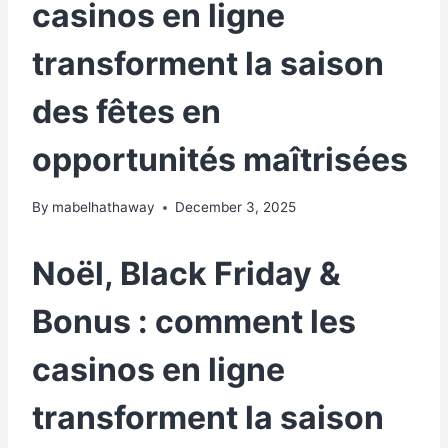
casinos en ligne
transforment la saison
des fêtes en
opportunités maîtrisées
By
mabelhathaway
December 3, 2025
Noël, Black Friday &
Bonus : comment les
casinos en ligne
transforment la saison