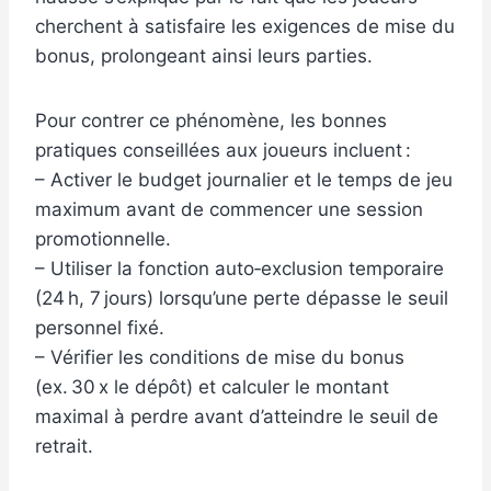
cherchent à satisfaire les exigences de mise du
bonus, prolongeant ainsi leurs parties.
Pour contrer ce phénomène, les bonnes
pratiques conseillées aux joueurs incluent :
– Activer le budget journalier et le temps de jeu
maximum avant de commencer une session
promotionnelle.
– Utiliser la fonction auto‑exclusion temporaire
(24 h, 7 jours) lorsqu’une perte dépasse le seuil
personnel fixé.
– Vérifier les conditions de mise du bonus
(ex. 30 x le dépôt) et calculer le montant
maximal à perdre avant d’atteindre le seuil de
retrait.