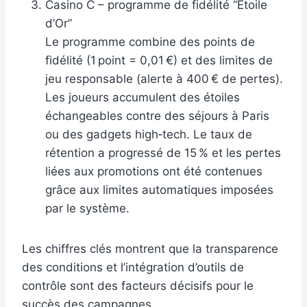
Casino C – programme de fidélité “Étoile
d’Or”
Le programme combine des points de
fidélité (1 point = 0,01 €) et des limites de
jeu responsable (alerte à 400 € de pertes).
Les joueurs accumulent des étoiles
échangeables contre des séjours à Paris
ou des gadgets high‑tech. Le taux de
rétention a progressé de 15 % et les pertes
liées aux promotions ont été contenues
grâce aux limites automatiques imposées
par le système.
Les chiffres clés montrent que la transparence
des conditions et l’intégration d’outils de
contrôle sont des facteurs décisifs pour le
succès des campagnes.