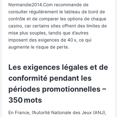
Normandie2014.Com recommande de
consulter régulièrement le tableau de bord de
contrôle et de comparer les options de chaque
casino, car certains sites offrent des limites de
mise plus souples, tandis que d’autres
imposent des exigences de 40 x, ce qui
augmente le risque de perte.
Les exigences légales et de
conformité pendant les
périodes promotionnelles –
350 mots
En France, l’Autorité Nationale des Jeux (ANJ),