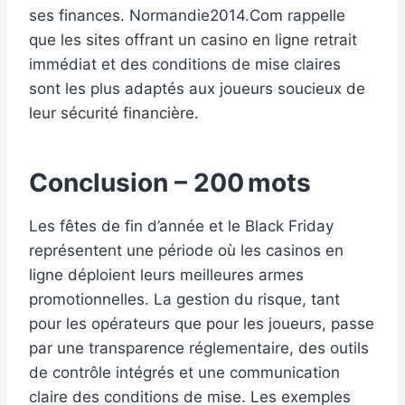
ses finances. Normandie2014.Com rappelle
que les sites offrant un casino en ligne retrait
immédiat et des conditions de mise claires
sont les plus adaptés aux joueurs soucieux de
leur sécurité financière.
Conclusion – 200 mots
Les fêtes de fin d’année et le Black Friday
représentent une période où les casinos en
ligne déploient leurs meilleures armes
promotionnelles. La gestion du risque, tant
pour les opérateurs que pour les joueurs, passe
par une transparence réglementaire, des outils
de contrôle intégrés et une communication
claire des conditions de mise. Les exemples