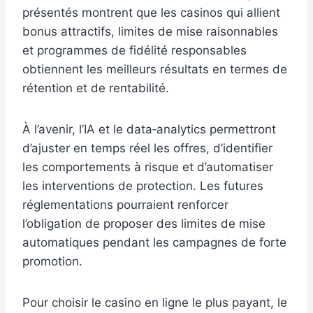
présentés montrent que les casinos qui allient
bonus attractifs, limites de mise raisonnables
et programmes de fidélité responsables
obtiennent les meilleurs résultats en termes de
rétention et de rentabilité.
À l’avenir, l’IA et le data‑analytics permettront
d’ajuster en temps réel les offres, d’identifier
les comportements à risque et d’automatiser
les interventions de protection. Les futures
réglementations pourraient renforcer
l’obligation de proposer des limites de mise
automatiques pendant les campagnes de forte
promotion.
Pour choisir le casino en ligne le plus payant, le