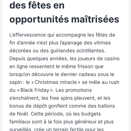
des fêtes en
opportunités maîtrisées
L’effervescence qui accompagne les fêtes de
fin d’année n’est plus l’apanage des vitrines
décorées ou des guirlandes scintillantes.
Depuis quelques années, les joueurs de casino
en ligne ressentent le même frisson que
lorsqu’on découvre le dernier cadeau sous le
sapin : le « Christmas miracle » se mêle au rush
du « Black Friday ». Les promotions
s’enchaînent, les free spins pleuvent, et les
bonus de dépôt gonflent comme des ballons
de Noël. Cette période, où les budgets
familiaux sont à la fois plus généreux et plus
surveillés, crée un terrain fertile pour les