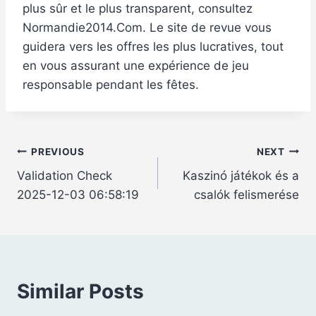
plus sûr et le plus transparent, consultez
Normandie2014.Com. Le site de revue vous
guidera vers les offres les plus lucratives, tout
en vous assurant une expérience de jeu
responsable pendant les fêtes.
Post
PREVIOUS
NEXT
Validation Check
Kaszinó játékok és a
navigation
2025-12-03 06:58:19
csalók felismerése
Similar Posts