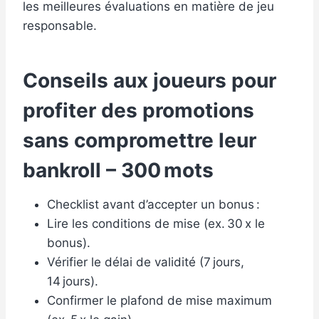
les meilleures évaluations en matière de jeu
responsable.
Conseils aux joueurs pour
profiter des promotions
sans compromettre leur
bankroll – 300 mots
Checklist avant d’accepter un bonus :
Lire les conditions de mise (ex. 30 x le
bonus).
Vérifier le délai de validité (7 jours,
14 jours).
Confirmer le plafond de mise maximum