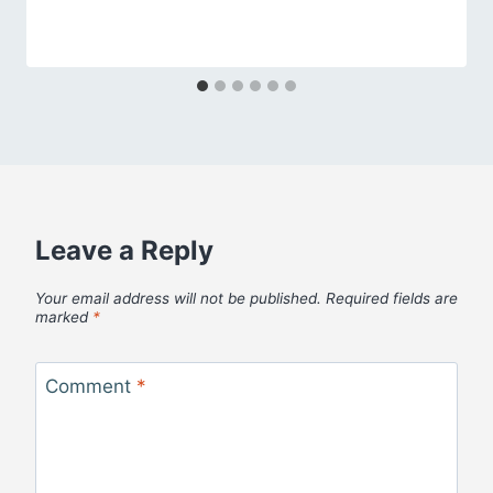
Leave a Reply
Your email address will not be published.
Required fields are
marked
*
Comment
*