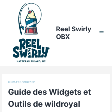
Skip
to
content
Reel Swirly
OBX
UNCATEGORIZED
Guide des Widgets et
Outils de wildroyal