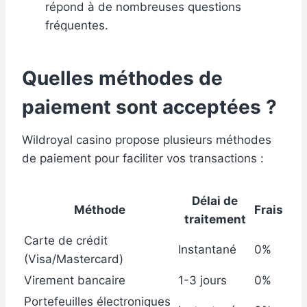
répond à de nombreuses questions
fréquentes.
Quelles méthodes de
paiement sont acceptées ?
Wildroyal casino propose plusieurs méthodes
de paiement pour faciliter vos transactions :
Délai de
Méthode
Frais
traitement
Carte de crédit
Instantané
0%
(Visa/Mastercard)
Virement bancaire
1-3 jours
0%
Portefeuilles électroniques