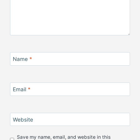
Name
*
Email
*
Website
Save my name, email, and website in this