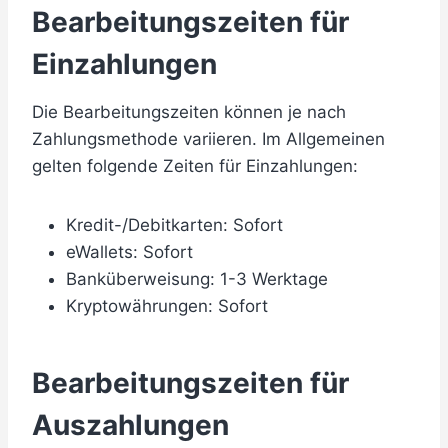
Bearbeitungszeiten für
Einzahlungen
Die Bearbeitungszeiten können je nach
Zahlungsmethode variieren. Im Allgemeinen
gelten folgende Zeiten für Einzahlungen:
Kredit-/Debitkarten: Sofort
eWallets: Sofort
Banküberweisung: 1-3 Werktage
Kryptowährungen: Sofort
Bearbeitungszeiten für
Auszahlungen