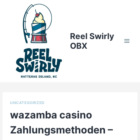
Skip
to
content
Reel Swirly
OBX
UNCATEGORIZED
wazamba casino
Zahlungsmethoden –