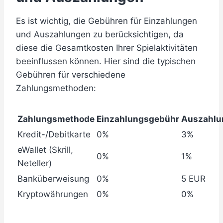
Es ist wichtig, die Gebühren für Einzahlungen
und Auszahlungen zu berücksichtigen, da
diese die Gesamtkosten Ihrer Spielaktivitäten
beeinflussen können. Hier sind die typischen
Gebühren für verschiedene
Zahlungsmethoden:
Zahlungsmethode
Einzahlungsgebühr
Auszahlu
Kredit-/Debitkarte
0%
3%
eWallet (Skrill,
0%
1%
Neteller)
Banküberweisung
0%
5 EUR
Kryptowährungen
0%
0%