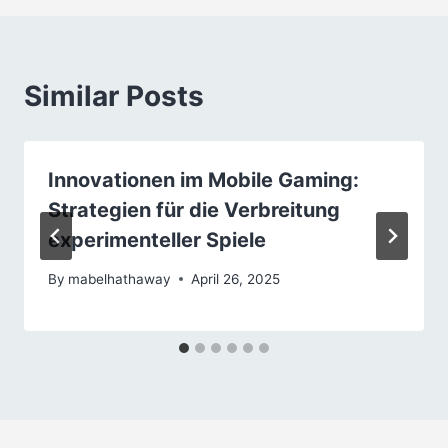
Similar Posts
Innovationen im Mobile Gaming:
Strategien für die Verbreitung
experimenteller Spiele
By
mabelhathaway
April 26, 2025